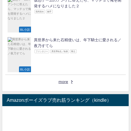
仮想ゲームのアンケに答えたら、マッチョで俺を開
発するハメになりました２
筋肉攻め
触手
BL小説
異世界から来た石精使いは、年下騎士に愛される／
夜乃すてら
ファンタジー
異世界転生／転移
騎士
BL小説
more
Amazonボーイズラブ売れ筋ランキング（kindle）