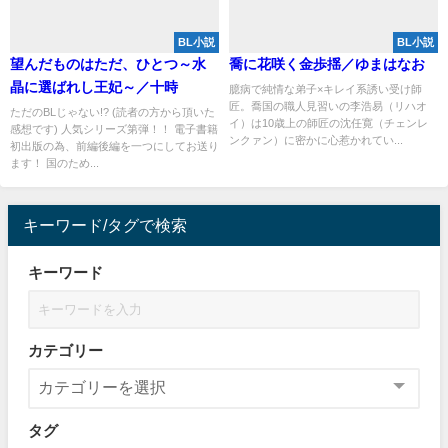
BL小説
BL小説
望んだものはただ、ひとつ～水
喬に花咲く金歩揺／ゆまはなお
晶に選ばれし王妃～／十時
臆病で純情な弟子×キレイ系誘い受け師
匠。喬国の職人見習いの李浩易（リハオ
ただのBLじゃない!? (読者の方から頂いた
イ）は10歳上の師匠の沈任寛（チェンレ
感想です) 人気シリーズ第弾！！ 電子書籍
ンクァン）に密かに心惹かれてい...
初出版の為、前編後編を一つにしてお送り
ます！ 国のため...
キーワード/タグで検索
キーワード
カテゴリー
タグ