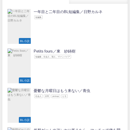
一年目と二年目のBL短編集／日野カルネ
短編集
BL小説
Petits fours／東 紗鋳樹
短編集，社会人，獣人，ヴァンパイア
BL小説
憂鬱な月曜日はもう来ない／青虫
社会人
日常
pickup
ヒモ
BL小説