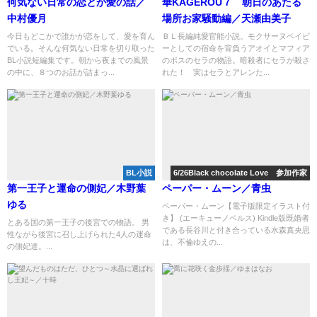
何気ない日常の恋とか愛の話／
華KAGEROU７ 朝日のあたる
中村優月
場所お家騒動編／天瀬由美子
今日もどこかで誰かが恋をして、愛を育ん
ＢＬ長編純愛官能小説。モクサーヌベイビ
でいる。そんな何気ない日常を切り取った
ーとしての宿命を背負うアオイとマフィア
BL小説短編集です。朝から夜までの風景
のボスのセラの物語。暗殺者にセラが殺さ
の中に、８つのお話が詰まっ...
れた！ 実はセラとアレンた...
BL小説
6/26Black chocolate Love 参加作家
第一王子と運命の側妃／木野葉
ペーパー・ムーン／青虫
ゆる
ペーパー・ムーン【電子版限定イラスト付
き】 (エーキューノベルス) Kindle版既婚者
とある国の第一王子の後宮での物語。 男
である長谷川と付き合っている水森真央思
性ながら後宮に召し上げられた4人の運命
は、不倫ゆえの...
の側妃達。...