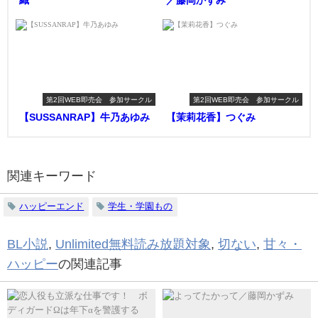
第2回WEB即売会 参加サークル
第2回WEB即売会 参加サークル
【SUSSANRAP】牛乃あゆみ
【茉莉花香】つぐみ
関連キーワード
ハッピーエンド
学生・学園もの
BL小説
,
Unlimited無料読み放題対象
,
切ない
,
甘々・
ハッピー
の関連記事