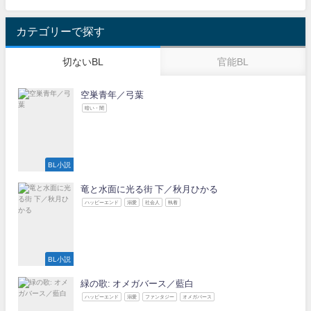
カテゴリーで探す
切ないBL
官能BL
空巣青年／弓葉
暗い・闇
BL小説
竜と水面に光る街 下／秋月ひかる
ハッピーエンド
溺愛
社会人
執着
BL小説
緑の歌: オメガバース／藍白
ハッピーエンド
溺愛
ファンタジー
オメガバース