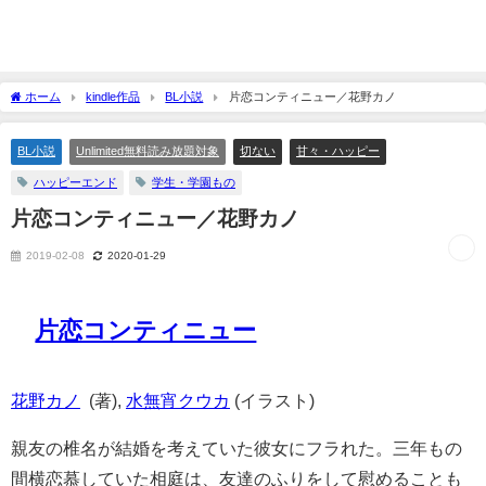
ホーム
kindle作品
BL小説
片恋コンティニュー／花野カノ
BL小説
Unlimited無料読み放題対象
切ない
甘々・ハッピー
ハッピーエンド
学生・学園もの
片恋コンティニュー／花野カノ
2019-02-08
2020-01-29
片恋コンティニュー
花野カノ
(著),
水無宵クウカ
(イラスト)
親友の椎名が結婚を考えていた彼女にフラれた。三年もの
間横恋慕していた相庭は、友達のふりをして慰めることも