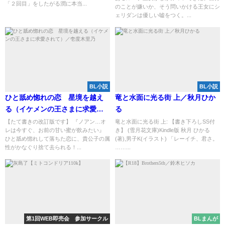
「２回目」をしたがる潤に本当...
のことが嫌いか、そう問いかける王女にシ
ェリダンは優しい嘘をつく。...
BL小説
BL小説
ひと舐め惚れの恋 星境を越え
竜と水面に光る街 上／秋月ひか
る（イケメンの王さまに求愛さ
る
れて）／壱度木里乃
【たて書きの改訂版です】 『ノアン…オ
竜と水面に光る街 上: 【書き下ろしSS付
レは今すぐ、お前の甘い蜜が飲みたい』
き】 (雪月花文庫)Kindle版 秋月 ひかる
ひと舐め惚れして落ちた恋に、貴公子の属
(著),男子K(イラスト) 「レーイチ、君さ。
性がかなぐり捨て去られる！...
……...
第1回WEB即売会 参加サークル
BLまんが