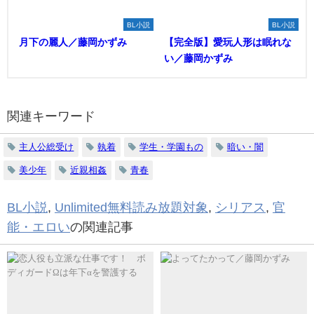
BL小説
BL小説
月下の麗人／藤岡かずみ
【完全版】愛玩人形は眠れな
い／藤岡かずみ
関連キーワード
主人公総受け
執着
学生・学園もの
暗い・闇
美少年
近親相姦
青春
BL小説
,
Unlimited無料読み放題対象
,
シリアス
,
官
能・エロい
の関連記事