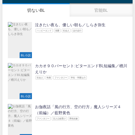
切ないBL
官能BL
泣きたい夜も、優しい朝も／しらき弥生
ハッピーエンド
溺愛
社会人
ほのぼの
BL小説
カカオ９０パーセント:ビターエンドBL短編集／楢川
えりか
社会人
執着
ファンタジー
学生・学園もの
BL小説
お伽夜話「風の行方、空の行方」魔人シリーズ４
（前編）／藍野黄色
ファンタジー
主人公総受け
男性妊娠