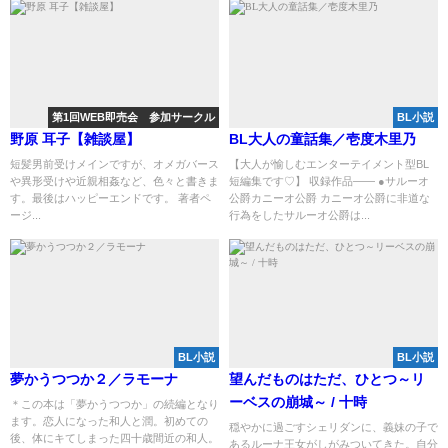
第1回WEB即売会 参加サークル
BL小説
野原 耳子【雑談屋】
BL大人の童話集／壱度木里乃
短髪男前受けメインですが、オメガバース
【大人が愉しむエンターテイメント型BL
や異形受けや近親相姦など、色々と書きま
短編集です♡】 収録作品―― ●サルーオ
す。最後はハッピーエンドです。 著者ペ
公爵カニーオ公爵 カニーオ公爵に非道な
ージ...
行為をしたサルーオ公爵は...
BL小説
BL小説
夢かうつつか２／ラモーナ
望んだものはただ、ひとつ～リ
ーベスの崩城～ / 十時
＊この本は「夢かうつつか」の続編となり
ます。恋人になった和人と潤。初めての
穏やかに過ごすシェリダンに、義妹の子で
後、体にキてしまった四十歳間近の和人。
あるルーナ王女がしがみついてきた。自分