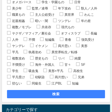
オメガバース
学生・学園もの
日常
美少年
監禁／凌辱
年下攻め
獣人／人外
職業もの
主人公総受け
異世界
わんこ
近親相姦
暗い・闇
ツンデレ
年の差
複数／モブレ
共依存
現代もの
ヤクザ／マフィア／裏社会
オフィスラブ
長編
人外
不憫
短編集
青春
強気受け
ヤンデレ
イケメン
両片思い
美形
平凡
執着攻め
異世界転生／転移
複数攻め
歴史もの
リバ
純愛
不憫受け
海外・外国人
甘々
SF
学生
吸血鬼
美形×平凡
高校生
平凡受け
幼馴染
両片想い
兄弟
切ない
同級生
江戸BL
短編
検索
カテゴリーで探す