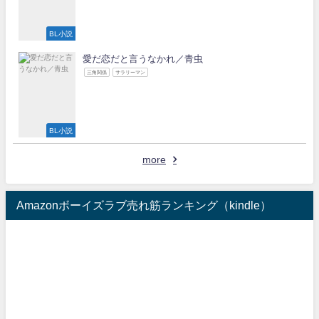
BL小説
愛だ恋だと言うなかれ／青虫
三角関係
サラリーマン
BL小説
more
Amazonボーイズラブ売れ筋ランキング（kindle）