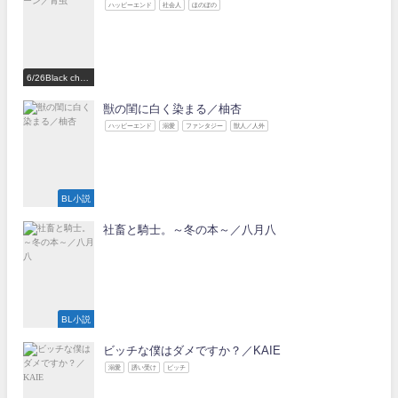
ハッピーエンド
社会人
ほのぼの
6/26Black choc
olate Love 参
加作家
獣の閨に白く染まる／柚杏
ハッピーエンド
溺愛
ファンタジー
獣人／人外
BL小説
社畜と騎士。～冬の本～／八月八
BL小説
ビッチな僕はダメですか？／KAIE
溺愛
誘い受け
ビッチ