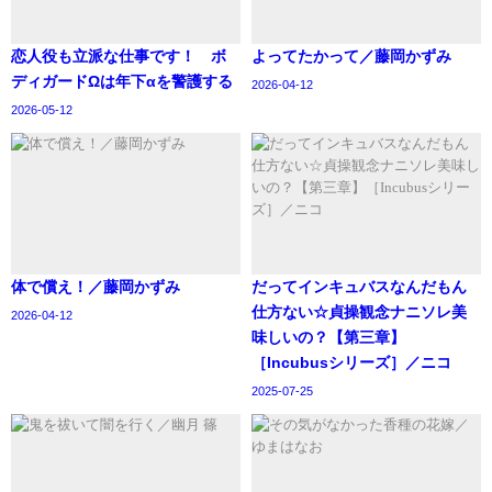
恋人役も立派な仕事です！ ボ
よってたかって／藤岡かずみ
ディガードΩは年下αを警護する
2026-04-12
2026-05-12
体で償え！／藤岡かずみ
‪だってインキュバスなんだもん
仕方ない☆貞操観念ナニソレ美
2026-04-12
味しいの？【第三章】
［Incubusシリーズ］／ニコ
2025-07-25