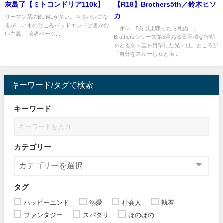
灰島了【ミトコンドリア110k】
【R18】Brothers5th／鈴木ヒソ
カ
リーマン系のBL MLが多い。ネタバレにな
るが、いまのところバッドエンドは書かな
「オレ…5分以上喋ったら死ぬ！」
い主義。 著者ページ...
Brothersシリーズ第5弾ある日不穏な行動
をとる弟・圭を目撃した兄・凪。ところが
「自分をスルーし女と喋...
キーワード/タグで検索
キーワード
カテゴリー
タグ
ハッピーエンド
溺愛
社会人
執着
ファンタジー
スパダリ
ほのぼの