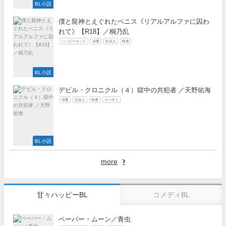
BL小説
僕と龍神とえぐれたペニス《リアルアルファに囚わ
れて》【R18】／桐乃乱
ハッピーエンド
溺愛
社会人
執着
BL小説
デビル・クロニクル（４）獄中の共犯者 ／天野佑海
溺愛
社会人
執着
スパダリ
BL小説
more
甘々ハッピーBL
コメディBL
ペーパー・ムーン／青虫