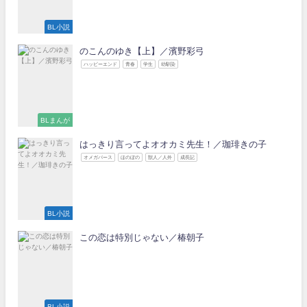
BL小説
のこんのゆき【上】／濱野彩弓
ハッピーエンド
青春
学生
幼馴染
BLまんが
はっきり言ってよオオカミ先生！／珈琲きの子
オメガバース
ほのぼの
獣人／人外
成長記
BL小説
この恋は特別じゃない／椿朝子
BL小説