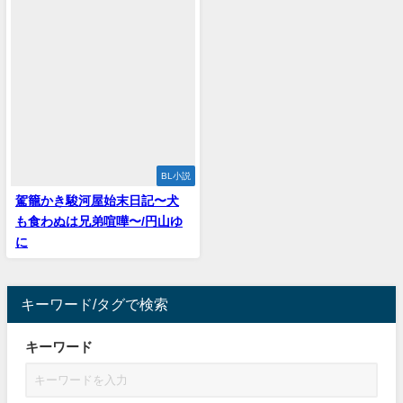
BL小説
駕籠かき駿河屋始末日記〜犬
も食わぬは兄弟喧嘩〜/円山ゆ
に
キーワード/タグで検索
キーワード