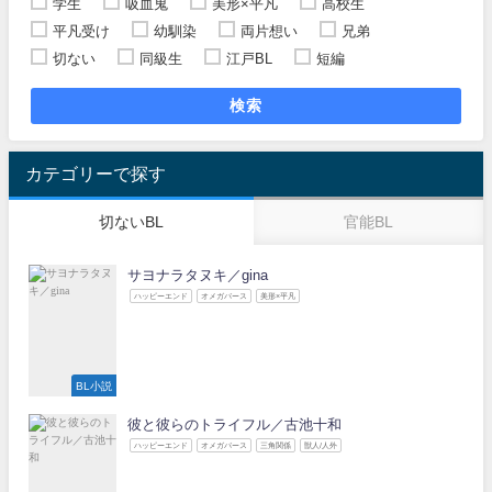
学生
吸血鬼
美形×平凡
高校生
平凡受け
幼馴染
両片想い
兄弟
切ない
同級生
江戸BL
短編
検索
カテゴリーで探す
切ないBL
官能BL
サヨナラタヌキ／gina
ハッピーエンド
オメガバース
美形×平凡
BL小説
彼と彼らのトライフル／古池十和
ハッピーエンド
オメガバース
三角関係
獣人/人外