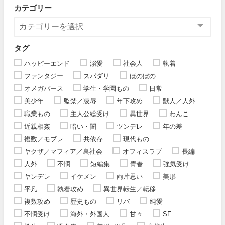
カテゴリー
タグ
ハッピーエンド
溺愛
社会人
執着
ファンタジー
スパダリ
ほのぼの
オメガバース
学生・学園もの
日常
美少年
監禁／凌辱
年下攻め
獣人／人外
職業もの
主人公総受け
異世界
わんこ
近親相姦
暗い・闇
ツンデレ
年の差
複数／モブレ
共依存
現代もの
ヤクザ／マフィア／裏社会
オフィスラブ
長編
人外
不憫
短編集
青春
強気受け
ヤンデレ
イケメン
両片思い
美形
平凡
執着攻め
異世界転生／転移
複数攻め
歴史もの
リバ
純愛
不憫受け
海外・外国人
甘々
SF