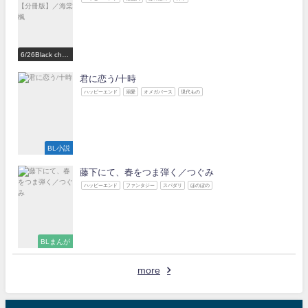
6/26Black choc
olate Love 参
加作家
君に恋う/十時
ハッピーエンド
溺愛
オメガバース
現代もの
BL小説
藤下にて、春をつま弾く／つぐみ
ハッピーエンド
ファンタジー
スパダリ
ほのぼの
BLまんが
more