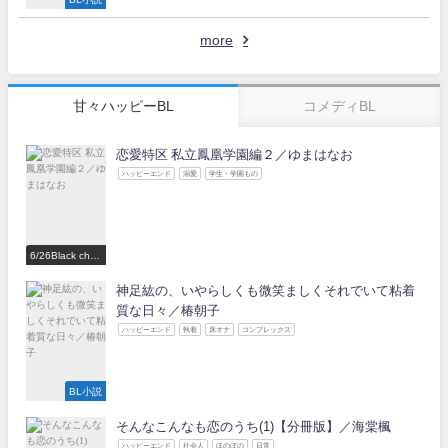
more
甘々ハッピーBL
コメディBL
恋愛特区 私立鳳凰学園編２／ゆまはなお
ハッピーエンド
溺愛
学生・学園もの
6/26Black choc
olate Love 参
加作家
神足紘の、いやらしくも微笑ましくそれでいて粘着
質な日々／椿朝子
ハッピーエンド
執着
床オナ
コンプレックス
BL小説
そんなこんなも恋のうち(1)【分冊版】／海棠楓
ハッピーエンド
社会人
ほのぼの
日常