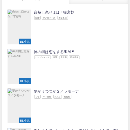
命短し恋せよΩ／猫宮乾
溺愛
オメガバース
歴史もの
BL小説
神の樹は恋をする/KAIE
ハッピーエンド
溺愛
異世界
不老長寿
BL小説
夢かうつつか２／ラモーナ
日常
年下攻め
わんこ
短編集
BL小説