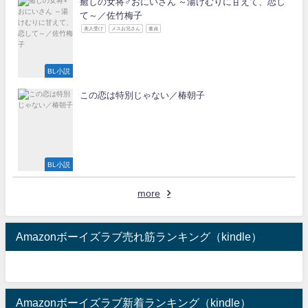
癒しの女将♂おにいさん ～湯けむりに甘えて、恋し
て～／佐竹梅子
美人受け
メスお兄さん
童貞
BL小説
この恋は特別じゃない／椿朝子
BL小説
more
Amazonボーイズラブ売れ筋ランキング（kindle）
Amazonボーイズラブ新着ランキング（kindle）