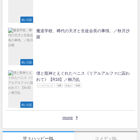
BL小説
魔道学校、稀代の天才と生徒会長の事情。／秋月沙
羅
BL小説
僕と龍神とえぐれたペニス《リアルアルファに囚わ
れて》【R18】／桐乃乱
ハッピーエンド
溺愛
社会人
執着
BL小説
more
甘々ハッピーBL
コメディBL