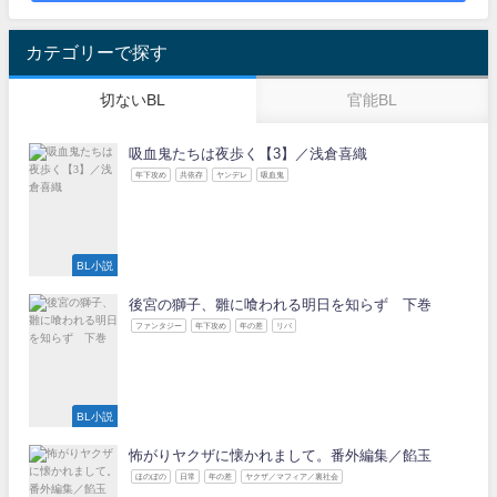
カテゴリーで探す
切ないBL
官能BL
吸血鬼たちは夜歩く【3】／浅倉喜織
年下攻め
共依存
ヤンデレ
吸血鬼
BL小説
後宮の獅子、雛に喰われる明日を知らず 下巻
ファンタジー
年下攻め
年の差
リバ
BL小説
怖がりヤクザに懐かれまして。番外編集／餡玉
ほのぼの
日常
年の差
ヤクザ／マフィア／裏社会