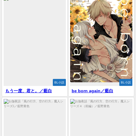
BL小説
BL小説
もう一度、君と。／藍白
be born again／藍白