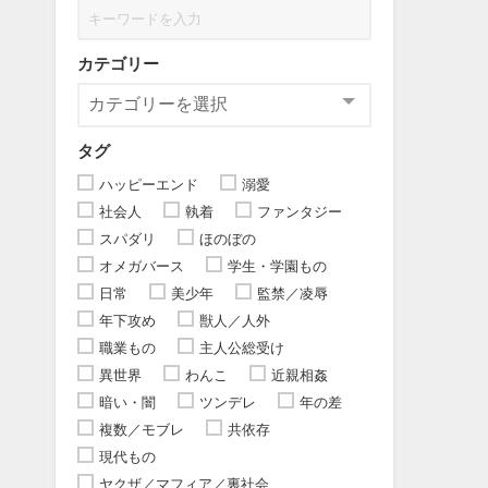
カテゴリー
タグ
ハッピーエンド
溺愛
社会人
執着
ファンタジー
スパダリ
ほのぼの
オメガバース
学生・学園もの
日常
美少年
監禁／凌辱
年下攻め
獣人／人外
職業もの
主人公総受け
異世界
わんこ
近親相姦
暗い・闇
ツンデレ
年の差
複数／モブレ
共依存
現代もの
ヤクザ／マフィア／裏社会