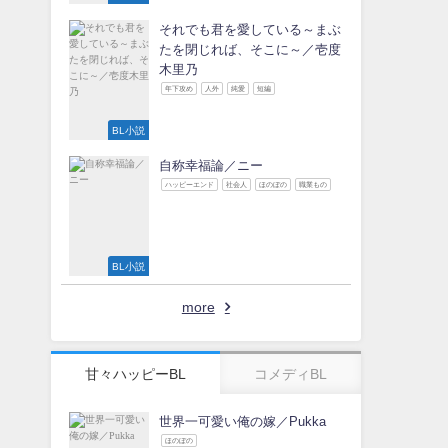
それでも君を愛している～まぶ
たを閉じれば、そこに～／壱度
木里乃
年下攻め
人外
純愛
短編
BL小説
自称幸福論／ニー
ハッピーエンド
社会人
ほのぼの
職業もの
BL小説
more
甘々ハッピーBL
コメディBL
世界一可愛い俺の嫁／Pukka
ほのぼの