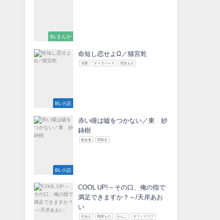
BLまんが
命短し恋せよΩ／猫宮乾
溺愛
オメガバース
歴史もの
BL小説
赤い瞳は嘘をつかない／東 紗
鋳樹
吸血鬼
関西弁
BL小説
COOL UP!～その口、俺の指で
満足できますか？～/天岸あお
い
社会人
職業もの
わんこ
オフィスラブ