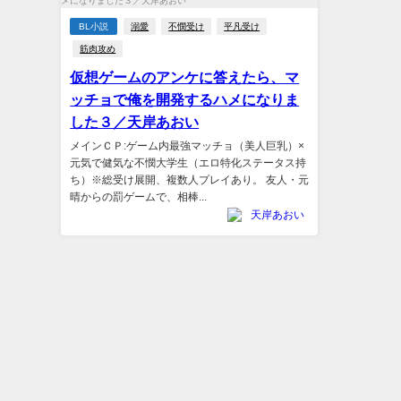
BL小説
溺愛
不憫受け
平凡受け
筋肉攻め
仮想ゲームのアンケに答えたら、マ
ッチョで俺を開発するハメになりま
した３／天岸あおい
メインＣＰ:ゲーム内最強マッチョ（美人巨乳）×
元気で健気な不憫大学生（エロ特化ステータス持
ち）※総受け展開、複数人プレイあり。 友人・元
晴からの罰ゲームで、相棒...
天岸あおい