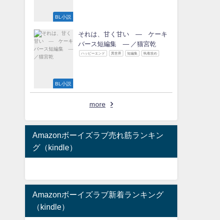
BL小説
それは、甘く甘い ― ケーキ
バース短編集 ― ／猫宮乾
ハッピーエンド
異世界
短編集
執着攻め
BL小説
more
Amazonボーイズラブ売れ筋ランキン
グ（kindle）
Amazonボーイズラブ新着ランキング
（kindle）