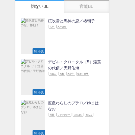
切ないBL
官能BL
桜吹雪と馬神の恋／椿朝子
人外
人外攻め
BL小説
デビル・クロニクル［5］淫蕩
の代償／天野佑海
社会人
執着
美少年
監禁／凌辱
BL小説
座敷わらしのプテロ／ゆまは
なお
溺愛
ファンタジー
ほのぼの
わんこ
BL小説