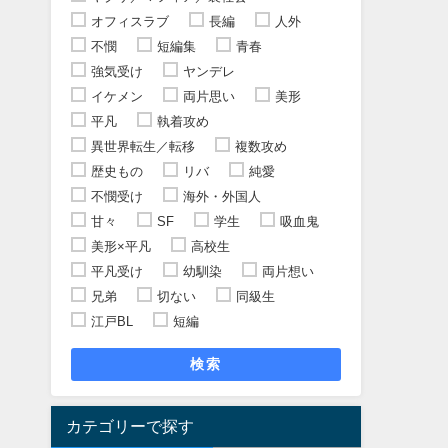
オフィスラブ
長編
人外
不憫
短編集
青春
強気受け
ヤンデレ
イケメン
両片思い
美形
平凡
執着攻め
異世界転生／転移
複数攻め
歴史もの
リバ
純愛
不憫受け
海外・外国人
甘々
SF
学生
吸血鬼
美形×平凡
高校生
平凡受け
幼馴染
両片想い
兄弟
切ない
同級生
江戸BL
短編
検索
カテゴリーで探す