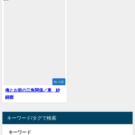
BL小説
俺とお前の三角関係／東 紗
鋳樹
キーワード/タグで検索
キーワード