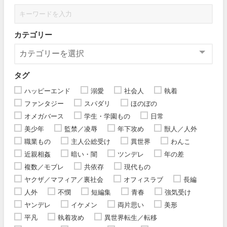
カテゴリー
タグ
ハッピーエンド
溺愛
社会人
執着
ファンタジー
スパダリ
ほのぼの
オメガバース
学生・学園もの
日常
美少年
監禁／凌辱
年下攻め
獣人／人外
職業もの
主人公総受け
異世界
わんこ
近親相姦
暗い・闇
ツンデレ
年の差
複数／モブレ
共依存
現代もの
ヤクザ／マフィア／裏社会
オフィスラブ
長編
人外
不憫
短編集
青春
強気受け
ヤンデレ
イケメン
両片思い
美形
平凡
執着攻め
異世界転生／転移