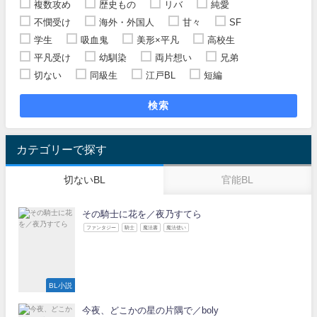
複数攻め
歴史もの
リバ
純愛
不憫受け
海外・外国人
甘々
SF
学生
吸血鬼
美形×平凡
高校生
平凡受け
幼馴染
両片想い
兄弟
切ない
同級生
江戸BL
短編
検索
カテゴリーで探す
切ないBL
官能BL
その騎士に花を／夜乃すてら
ファンタジー
騎士
魔法書
魔法使い
BL小説
今夜、どこかの星の片隅で／boly