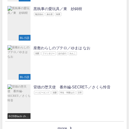
黒執事の愛玩具／東 紗鋳樹
敬語攻め
身分差
執事
BL小説
座敷わらしのプテロ／ゆまは なお
溺愛
ファンタジー
ほのぼの
わんこ
BL小説
背徳の堕天使 番外編-SECRET-／さくら怜音
ハッピーエンド
溺愛
学生・学園もの
日常
6/26Black choc
olate Love 参
加作家
more