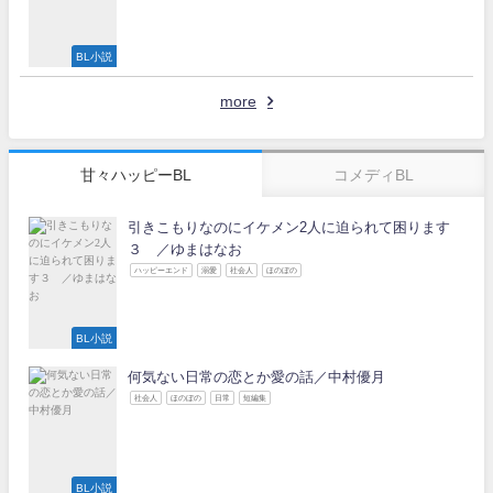
BL小説
more
甘々ハッピーBL
コメディBL
引きこもりなのにイケメン2人に迫られて困ります
３ ／ゆまはなお
ハッピーエンド
溺愛
社会人
ほのぼの
BL小説
何気ない日常の恋とか愛の話／中村優月
社会人
ほのぼの
日常
短編集
BL小説