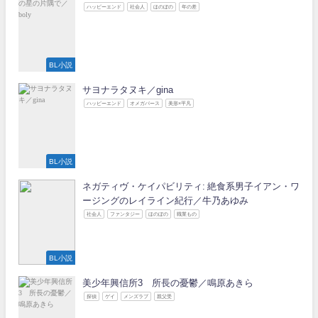
ハッピーエンド
社会人
ほのぼの
年の差
BL小説
サヨナラタヌキ／gina
ハッピーエンド
オメガバース
美形×平凡
BL小説
ネガティヴ・ケイパビリティ: 絶食系男子イアン・ワ
ージングのレイライン紀行／牛乃あゆみ
社会人
ファンタジー
ほのぼの
職業もの
BL小説
美少年興信所3 所長の憂鬱／鳴原あきら
探偵
ゲイ
メンズラブ
親父受