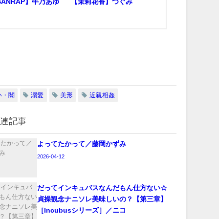
SANRAP】牛乃あゆ
【茉莉花香】つぐみ
い・闇
溺愛
美形
近親相姦
関連記事
よってたかって／藤岡かずみ
2026-04-12
‪だってインキュバスなんだもん仕方ない☆
貞操観念ナニソレ美味しいの？【第三章】
［Incubusシリーズ］／ニコ