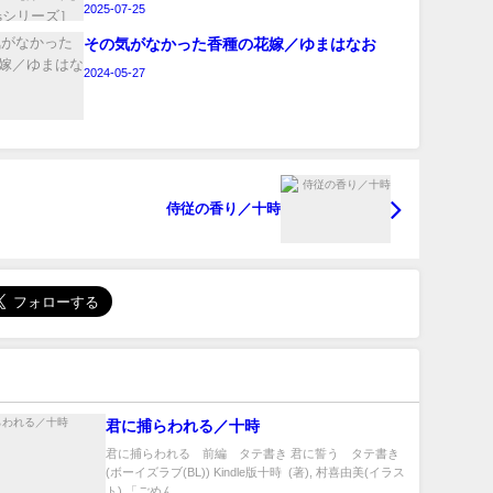
2025-07-25
その気がなかった香種の花嫁／ゆまはなお
2024-05-27
侍従の香り／十時
君に捕らわれる／十時
君に捕らわれる 前編 タテ書き 君に誓う タテ書き
(ボーイズラブ(BL)) Kindle版十時 (著), 村喜由美(イラス
ト) 「ごめん...