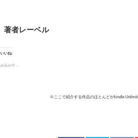
著者レーベル
いいね:
読み込み中…
※ここで紹介する作品のほとんどがkindle Unli