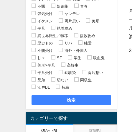
不憫
短編集
青春
強気受け
ヤンデレ
イケメン
両片思い
美形
平凡
執着攻め
異世界転生／転移
複数攻め
歴史もの
リバ
純愛
不憫受け
海外・外国人
甘々
SF
学生
吸血鬼
美形×平凡
高校生
平凡受け
幼馴染
両片想い
兄弟
切ない
同級生
江戸BL
短編
検索
カテゴリーで探す
切ないBL
官能BL