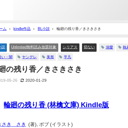
ーム
kindle作品
BL小説
輪廻の残り香／きさきさき
小説
Unlimited無料読み放題対象
シリアス
切ない
溺愛
執
暗い・闇
ヤンデレ
美形
平凡
廻の残り香／きさきさき
019-05-26
2020-01-29
輪廻の残り香 (林檎文庫) Kindle版
きさき さき
(著), ボブ (イラスト)