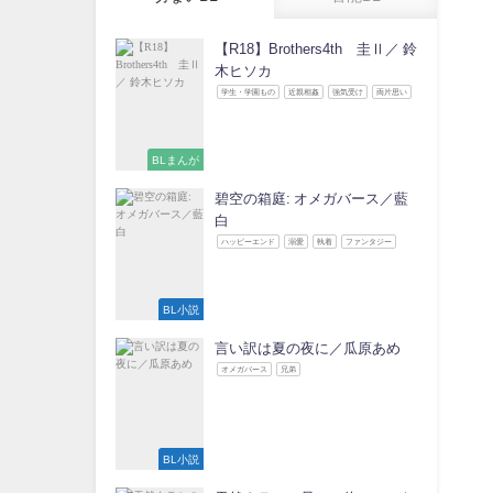
【R18】Brothers4th 圭Ⅱ／ 鈴
木ヒソカ
学生・学園もの
近親相姦
強気受け
両片思い
BLまんが
碧空の箱庭: オメガバース／藍
白
ハッピーエンド
溺愛
執着
ファンタジー
BL小説
言い訳は夏の夜に／瓜原あめ
オメガバース
兄弟
BL小説