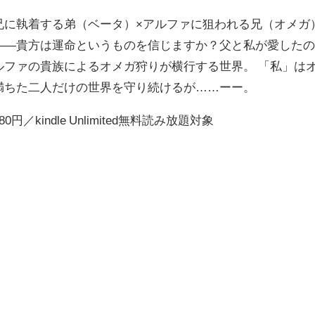
兄に執着する弟（ベータ）×アルファに狙われる兄（オメガ
――貴方は運命というものを信じますか？父と私が愛したの
ルファの貴族によるオメガ狩りが横行する世界。 「私」は
満ちた二人だけの世界を守り続けるが……ーー。
280円／kindle Unlimited無料読み放題対象