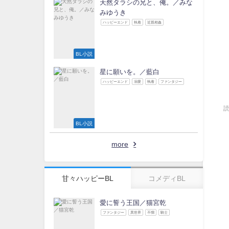
天然タラシの兄と、俺。／みな
みゆうき
ハッピーエンド
執着
近親相姦
BL小説
星に願いを。／藍白
ハッピーエンド
溺愛
執着
ファンタジー
BL小説
more
甘々ハッピーBL
コメディBL
愛に誓う王国／猫宮乾
ファンタジー
異世界
不憫
騎士