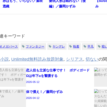
赤はもう、いらない／葉咲
愛玩人形は眠れない（後
【SUS
透織
編）／藤岡かずみ
み
連キーワード
オメガバース
ファンタジー
ヤンデレ
執着
平凡
暗
L小説
,
Unlimited無料読み放題対象
,
シリアス
,
切ない
の
恋人役も立派な仕事です！ ボディガード
Ωは年下αを警護する
2026-05-12
体で償え！／藤岡かずみ
2026-04-12