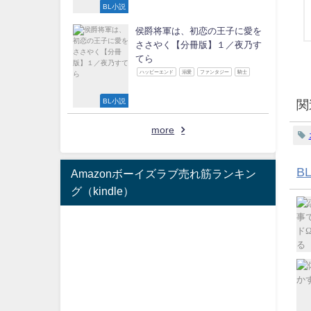
BL小説
侯爵将軍は、初恋の王子に愛を
ささやく【分冊版】１／夜乃す
てら
ハッピーエンド
溺愛
ファンタジー
騎士
BL小説
関
more
B
Amazonボーイズラブ売れ筋ランキン
グ（kindle）