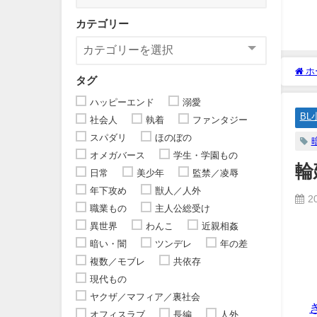
カテゴリー
ホ
タグ
ハッピーエンド
溺愛
BL
社会人
執着
ファンタジー
スパダリ
ほのぼの
オメガバース
学生・学園もの
輪
日常
美少年
監禁／凌辱
年下攻め
獣人／人外
2
職業もの
主人公総受け
異世界
わんこ
近親相姦
暗い・闇
ツンデレ
年の差
複数／モブレ
共依存
現代もの
ヤクザ／マフィア／裏社会
オフィスラブ
長編
人外