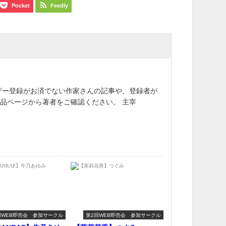
Pocket
Feedly
ザー登録がお済でない作家さんの記事や、登録者が
作品ページから著者をご確認ください。 主宰
回WEB即売会 参加サークル
第2回WEB即売会 参加サークル