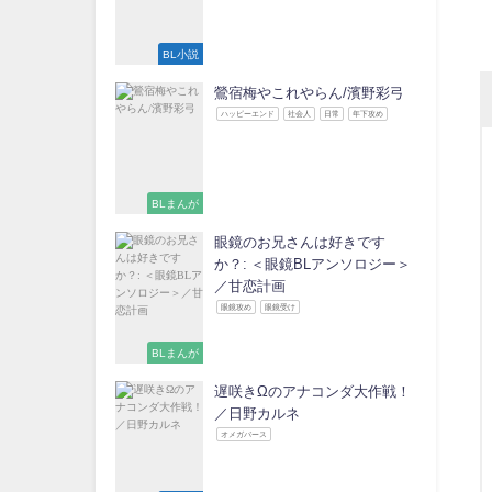
BL小説
鶯宿梅やこれやらん/濱野彩弓
ハッピーエンド
社会人
日常
年下攻め
BLまんが
眼鏡のお兄さんは好きです
か？: ＜眼鏡BLアンソロジー＞
／甘恋計画
眼鏡攻め
眼鏡受け
BLまんが
遅咲きΩのアナコンダ大作戦！
／日野カルネ
オメガバース