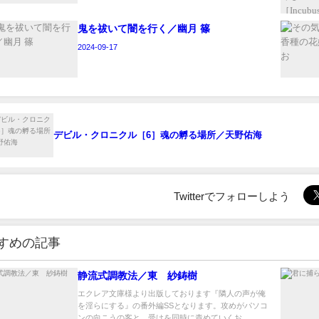
鬼を祓いて闇を行く／幽月 篠
2024-09-17
デビル・クロニクル［6］魂の孵る場所／天野佑海
Twitterでフォローしよう
すめの記事
静流式調教法／東 紗鋳樹
エクレア文庫様より出版しております『隣人の声が俺
を淫らにする』の番外編SSとなります。攻めがパソコ
ンの向こうの客と、受けを同時に責めていくお...