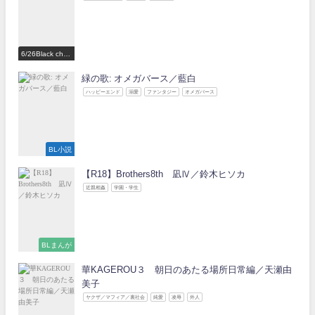
6/26Black choc
olate Love 参
加作家
緑の歌: オメガバース／藍白
ハッピーエンド
溺愛
ファンタジー
オメガバース
BL小説
【R18】Brothers8th 凪Ⅳ／鈴木ヒソカ
近親相姦
学園・学生
BLまんが
華KAGEROU３ 朝日のあたる場所日常編／天瀬由
美子
ヤクザ／マフィア／裏社会
純愛
凌辱
外人