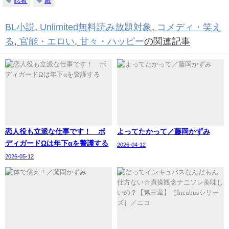
忍者
殿
BL小説
,
Unlimited無料読み放題対象
,
コメディ・笑え
る
,
官能・エロい
,
甘々・ハッピー
の関連記事
恋人役も立派な仕事です！ ボ
よってたかって／藤岡かずみ
ディガードΩは年下αを警護する
2026-04-12
2026-05-12