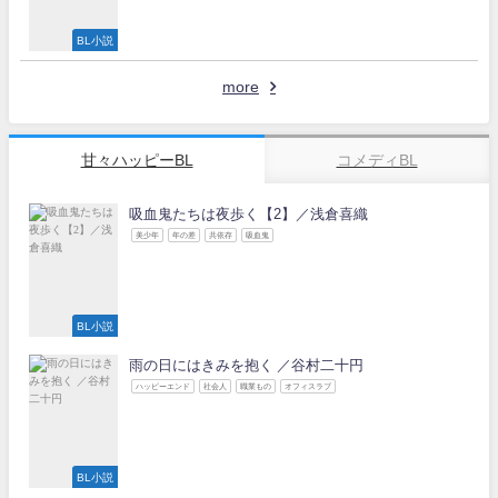
BL小説
more
甘々ハッピーBL
コメディBL
吸血鬼たちは夜歩く【2】／浅倉喜織
美少年
年の差
共依存
吸血鬼
BL小説
雨の日にはきみを抱く ／谷村二十円
ハッピーエンド
社会人
職業もの
オフィスラブ
BL小説