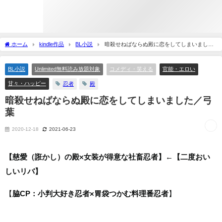
ホーム
kindle作品
BL小説
暗殺せねばならぬ殿に恋をしてしまいました
／弓葉
BL小説
Unlimited無料読み放題対象
コメディ・笑える
官能・エロい
甘々・ハッピー
忍者
殿
暗殺せねばならぬ殿に恋をしてしまいました／弓
葉
2020-12-18
2021-06-23
【慈愛（誑かし）の殿×女装が得意な社畜忍者】←【二度おい
しいリバ】
【
脇CP：小判大好き忍者×胃袋つかむ料理番忍者
】