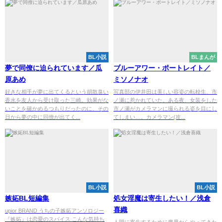
BL小説
BLまんが
夢で同僚に迫られています／瓜
ブルーアワー・ポートレイト／
原あめ
ミソノナオ
好きな相手が夢に出てくるという胡散臭い
写真部の伊井田は美しい容姿の転校生、市
香水を友人から受け取った三崎。効果がな
ノ瀬に惹かれていた。ある夜、女装をした
いことを確かめるつもりだったのに、その
市ノ瀬がカメラマンに撮られる姿を目にし
日から夢の中に同僚が出てく...
てしまい…。カメラマン(攻...
BL小説
BL小説
嫉妬BL短編集
処女淫魔は寄生したい！／浅倉
喜織
upior BRAND うちの子嫉妬アンソロジー
『嫉妬』は恋愛のスパイス こんな気持ち
人間に寄生するために魔界からやってきた