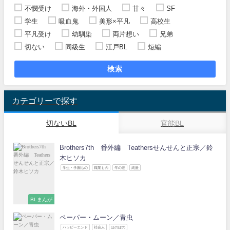
不憫受け
海外・外国人
甘々
SF
学生
吸血鬼
美形×平凡
高校生
平凡受け
幼馴染
両片想い
兄弟
切ない
同級生
江戸BL
短編
検索
カテゴリーで探す
切ないBL
官能BL
Brothers7th 番外編 Teathersせんせんと正宗／鈴
木ヒソカ
学生・学園もの
職業もの
年の差
純愛
BLまんが
ペーパー・ムーン／青虫
ハッピーエンド
社会人
ほのぼの