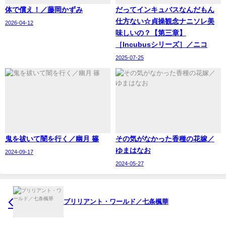
体で償え！／藤岡かずみ
‪だってインキュバスなんだもん
仕方ない☆貞操観念ナニソレ美
2026-04-12
味しいの？【第三章】
［Incubusシリーズ］／ニコ
2025-07-25
鬼を祓いて闇を行く／幽月 篠
その気がなかった香種の花嫁／
ゆまはなお
2024-09-17
2024-05-27
ブリリアント・ワールド／七条楓華