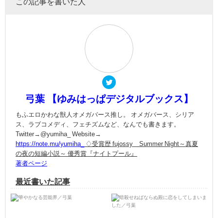
この記事を書いた人
弓葉 【ゆみはっぱデジタルブックス】
もふエロかわな獣人オメガバース推し。 オメガバース、シリア
ス、ラブコメディ、フェチズムなど、なんでも書きます。
Twitter→@yumiha_ Website→
https://note.mu/yumiha_
♢受賞歴 fujossy Summer Night～真夏
の夜の短編小説～ 優秀賞『ナイトプール』
著者ページ
最近書いた記事