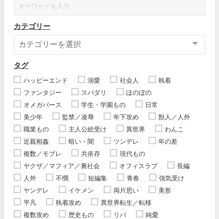
カテゴリー
タグ
ハッピーエンド
溺愛
社会人
執着
ファンタジー
スパダリ
ほのぼの
オメガバース
学生・学園もの
日常
美少年
監禁／凌辱
年下攻め
獣人／人外
職業もの
主人公総受け
異世界
わんこ
近親相姦
暗い・闇
ツンデレ
年の差
複数／モブレ
共依存
現代もの
ヤクザ／マフィア／裏社会
オフィスラブ
長編
人外
不憫
短編集
青春
強気受け
ヤンデレ
イケメン
両片思い
美形
平凡
執着攻め
異世界転生／転移
複数攻め
歴史もの
リバ
純愛