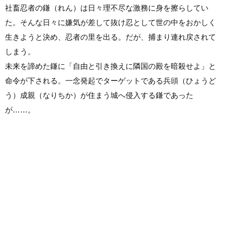
社畜忍者の鎌（れん）は日々理不尽な激務に身を擦らしてい
た。そんな日々に嫌気が差して抜け忍として世の中をおかしく
生きようと決め、忍者の里を出る。だが、捕まり連れ戻されて
しまう。
未来を諦めた鎌に「自由と引き換えに隣国の殿を暗殺せよ」と
命令が下される。一念発起でターゲットである兵頭（ひょうど
う）成親（なりちか）が住まう城へ侵入する鎌であった
が……。