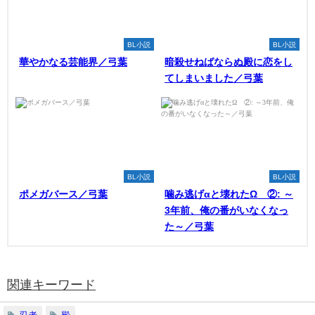
BL小説
BL小説
華やかなる芸能界／弓葉
暗殺せねばならぬ殿に恋をし
てしまいました／弓葉
BL小説
BL小説
ポメガバース／弓葉
噛み逃げαと壊れたΩ ②: ～
3年前、俺の番がいなくなっ
た～／弓葉
関連キーワード