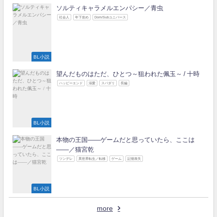
ソルティキャラメルエンパシー／青虫
社会人
年下攻め
Dom/Subユニバース
BL小説
望んだものはただ、ひとつ～狙われた佩玉～ / 十時
ハッピーエンド
溺愛
スパダリ
長編
BL小説
本物の王国――ゲームだと思っていたら、ここは
――／猫宮乾
ツンデレ
異世界転生／転移
ゲーム
記憶喪失
BL小説
more