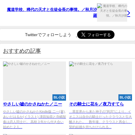
魔道学校、稀代の天才と生徒会長の事情。／秋月沙
羅
Twitterでフォローしよう
おすすめの記事
BL小説
BL小説
やさしい嘘のかさねかた／ニー
その騎士に花を／夜乃すてら
やさしい嘘のかさねかたKindle版 二一(著),
異世界から来た神子の"慈悲"により、イ
あいだはるか(イラスト) 津田知尋と寺嶋智
オニスは自分の騎士だったクラウスと引き
春は恋人同士だ。 高校３年から付き合い
離された。 数年後、クラウスと再会し、
始めた２人...
契約結婚を持ちかけられる...