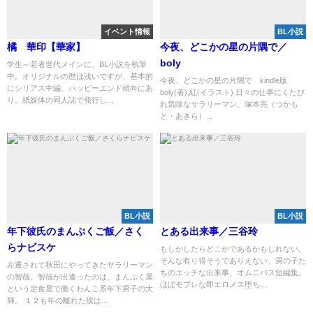
イベント情報
BL小説
橘 華印【華家】
今夜、どこかの星の片隅で／
boly
学生～若者世代メインに、BL小説を執筆
中。オリジナルの歴は浅いですが、基本的
今夜、どこかの星の片隅で kindle版
にシリアス中編、ハッピーエンド傾向にあ
boly(著),紅(イラスト) 日々の仕事にくたび
り。紙媒体の同人誌で発行し...
れ気味なサラリーマン、塚本亮（つかも
と・あきら）...
BL小説
BL小説
年下彼氏のまんぷくご飯／さく
とある出来事／三谷玲
らナビスケ
もしかしたらどこかであるかもしれない。
そんな有り得そうでありえない、男の子た
左遷されて秋田にやってきたサラリーマン
ちのエッチな出来事、オムニバス短編集。
の智哉。智哉が出逢ったのは、まんぷく屋
ほぼモブレな即エロメス堕ち...
という定食屋で働くわんこ系年下男子の大
輝。 １２も年の離れた彼は...