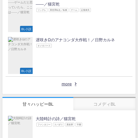
――／猫宮乾
ツンデレ
異世界転生／転移
ゲーム
記憶喪失
BL小説
遅咲きΩのアナコンダ大作戦！／日野カルネ
オメガバース
BL小説
more
甘々ハッピーBL
コメディBL
大陸時計の詩／猫宮乾
ファンタジー
スパダリ
異世界
不憫