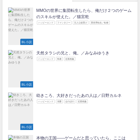
MMOの世界に集団転生したら、俺だけ２つのゲーム
のスキルが使えた。／猫宮乾
ハッピーエンド
ファンタジー
主人公総受け
異世界転生／転移
BL小説
天然タラシの兄と、俺。／みなみゆうき
ハッピーエンド
執着
近親相姦
BL小説
幼きころ、大好きだったあの人は／日野カルネ
ハッピーエンド
溺愛
ほのぼの
近親相姦
BL小説
本物の王国――ゲームだと思っていたら、ここは