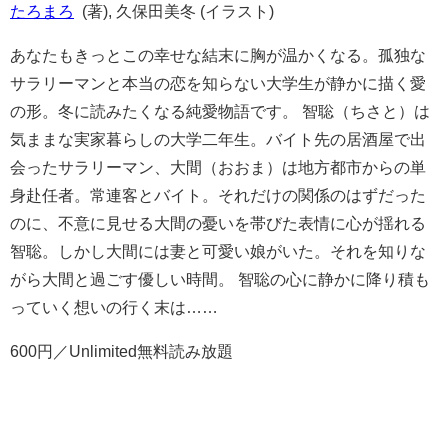
たろまろ
(著), 久保田美冬 (イラスト)
あなたもきっとこの幸せな結末に胸が温かくなる。孤独な
サラリーマンと本当の恋を知らない大学生が静かに描く愛
の形。冬に読みたくなる純愛物語です。 智聡（ちさと）は
気ままな実家暮らしの大学二年生。バイト先の居酒屋で出
会ったサラリーマン、大間（おおま）は地方都市からの単
身赴任者。常連客とバイト。それだけの関係のはずだった
のに、不意に見せる大間の憂いを帯びた表情に心が揺れる
智聡。しかし大間には妻と可愛い娘がいた。それを知りな
がら大間と過ごす優しい時間。 智聡の心に静かに降り積も
っていく想いの行く末は……
600円／Unlimited無料読み放題