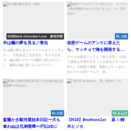
6/26Black chocolate Love 参加作家
BL小説
羊は繭の夢を見る／青虫
仮想ゲームのアンケに答えた
ら、マッチョで俺を開発するハ
羊は繭の夢を見るクリスマスまで１ヶ月と
少し。大島糸店三代目店主・羊介の日常
メになりました ４／天岸あお
ゲーム内最強マッチョ（美人巨乳）×元気
は、編み物ビギナーの繭村に彩られてい
で健気な不憫大学生（エロ特化ステータス
い
く。繭村の編む想い人へのマフラ...
持ち）※総受け展開、複数人プレイあり。
友人からの罰ゲームで、仮...
BL小説
BLまんが
駕籠かき駿河屋始末日記〜犬も
【R18】Brothers1st 凪Ⅰ/鈴
食わぬは兄弟喧嘩〜/円山ゆに
木ヒソカ