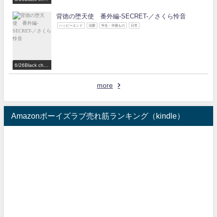
olate Love 参
加作家
背徳の堕天使 番外編-SECRET-／さくら怜音
ハッピーエンド
溺愛
学生・学園もの
日常
6/26Black choc
olate Love 参
加作家
more
Amazonボーイズラブ売れ筋ランキング（kindle）