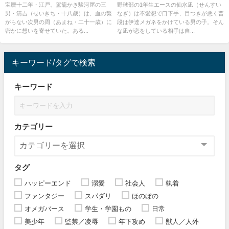
宝暦十二年・江戸。駕籠かき駿河屋の三
野球部の1年生エースの仙水凪（せんすい
男・清吉（せいきち・十八歳）は、血の繋
なぎ）は不愛想で口下手、目つきが悪く普
がらない次男の周（あまね・二十一歳）に
段は伊達メガネをかけている男の子。そん
密かに想いを寄せていた。ある...
な凪が恋をしている相手は自...
キーワード/タグで検索
キーワード
カテゴリー
タグ
ハッピーエンド
溺愛
社会人
執着
ファンタジー
スパダリ
ほのぼの
オメガバース
学生・学園もの
日常
美少年
監禁／凌辱
年下攻め
獣人／人外