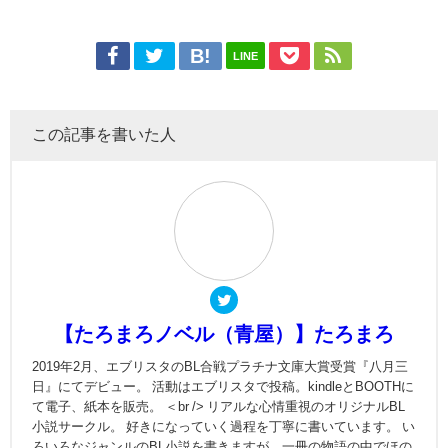
LINE
この記事を書いた人
【たろまろノベル（青屋）】たろまろ
2019年2月、エブリスタのBL合戦プラチナ文庫大賞受賞『八月三
日』にてデビュー。 活動はエブリスタで投稿。kindleとBOOTHに
て電子、紙本を販売。 ＜br /> リアルな心情重視のオリジナルBL
小説サークル。 好きになっていく過程を丁寧に書いています。 い
ろいろなジャンルのBL小説を書きますが、一冊の物語の中でほの