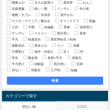
職業もの
主人公総受け
異世界
わんこ
近親相姦
暗い・闇
ツンデレ
年の差
複数／モブレ
共依存
現代もの
ヤクザ／マフィア／裏社会
オフィスラブ
長編
人外
不憫
短編集
青春
強気受け
ヤンデレ
イケメン
両片思い
美形
平凡
執着攻め
異世界転生／転移
複数攻め
歴史もの
リバ
純愛
不憫受け
海外・外国人
甘々
SF
学生
吸血鬼
美形×平凡
高校生
平凡受け
幼馴染
両片想い
兄弟
切ない
同級生
江戸BL
短編
検索
カテゴリーで探す
切ないBL
官能BL