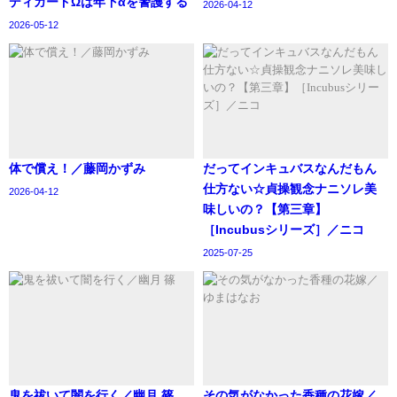
ディガードΩは年下αを警護する
2026-04-12
2026-05-12
体で償え！／藤岡かずみ
‪だってインキュバスなんだもん
仕方ない☆貞操観念ナニソレ美
2026-04-12
味しいの？【第三章】
［Incubusシリーズ］／ニコ
2025-07-25
鬼を祓いて闇を行く／幽月 篠
その気がなかった香種の花嫁／