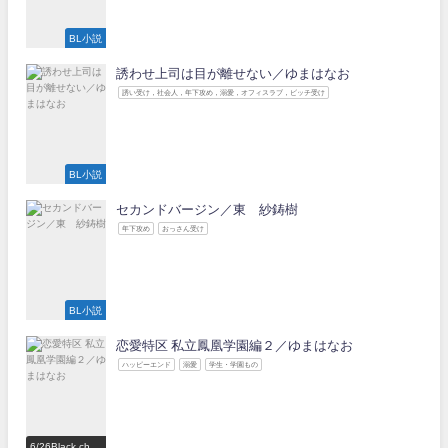
BL小説
誘わせ上司は目が離せない／ゆまはなお
誘い受け，社会人，年下攻め，溺愛，オフィスラブ，ビッチ受け
BL小説
セカンドバージン／東 紗鋳樹
年下攻め
おっさん受け
BL小説
恋愛特区 私立鳳凰学園編２／ゆまはなお
ハッピーエンド
溺愛
学生・学園もの
6/26Black choc