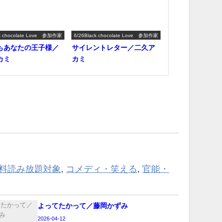
ck chocolate Love 参加作家
6/26Black chocolate Love 参加作家
もあなたの王子様／
サイレントレター／二久ア
カミ
カミ
ed無料読み放題対象
,
コメディ・笑える
,
官能・
よってたかって／藤岡かずみ
2026-04-12