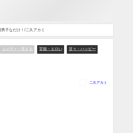
腐男子なだけ！/二久アカミ
コメディ・笑える
官能・エロい
甘々・ハッピー
二久アカミ