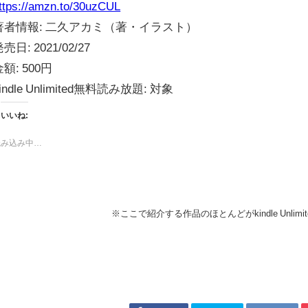
ttps://amzn.to/30uzCUL
著者情報:
二久アカミ（著・イラスト）
発売日:
2021/02/27
金額:
500円
indle Unlimited無料読み放題:
対象
いいね:
読み込み中…
※ここで紹介する作品のほとんどがkindle Unli