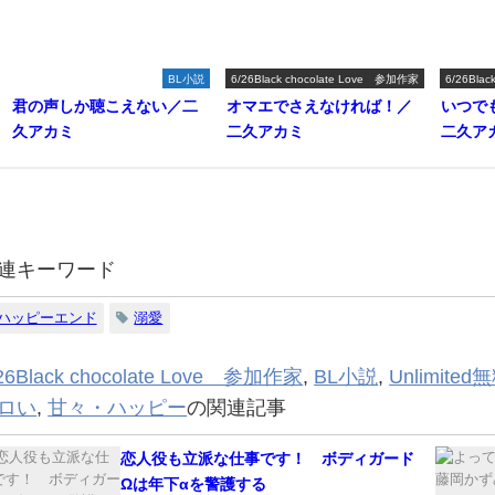
BL小説
6/26Black chocolate Love 参加作家
6/26Bla
君の声しか聴こえない／二
オマエでさえなければ！／
いつで
久アカミ
二久アカミ
二久ア
連キーワード
ハッピーエンド
溺愛
26Black chocolate Love 参加作家
,
BL小説
,
Unlimit
ロい
,
甘々・ハッピー
の関連記事
恋人役も立派な仕事です！ ボディガード
Ωは年下αを警護する