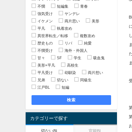
不憫
短編集
青春
強気受け
ヤンデレ
イケメン
両片思い
美形
平凡
執着攻め
異世界転生／転移
複数攻め
歴史もの
リバ
純愛
不憫受け
海外・外国人
甘々
SF
学生
吸血鬼
美形×平凡
高校生
平凡受け
幼馴染
両片想い
兄弟
切ない
同級生
江戸BL
短編
検索
カテゴリーで探す
切ないBL
官能BL