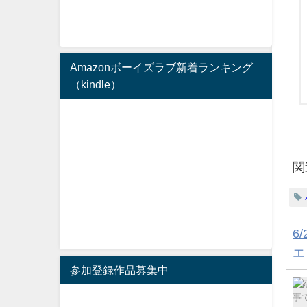
Amazonボーイズラブ新着ランキング
（kindle）
関
6/
エ
参加登録作品募集中