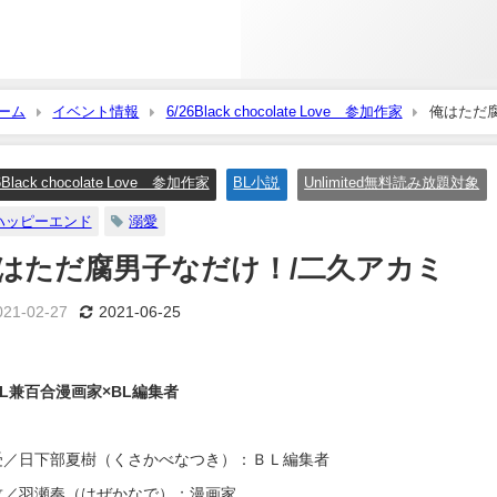
ーム
イベント情報
6/26Black chocolate Love 参加作家
俺はただ
6Black chocolate Love 参加作家
BL小説
Unlimited無料読み放題対象
ハッピーエンド
溺愛
はただ腐男子なだけ！/二久アカミ
021-02-27
2021-06-25
BL兼百合漫画家×BL編集者
受／日下部夏樹（くさかべなつき）：ＢＬ編集者
攻／羽瀬奏（はぜかなで）；漫画家