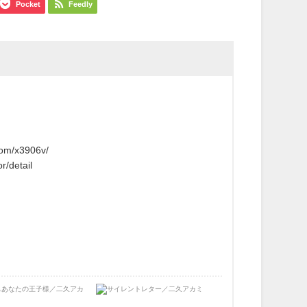
Pocket
Feedly
3906v/ ​​​
ail​​ ​​