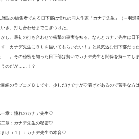
BL雑誌の編集者である日下部は憧れの同人作家「カナデ先生」（＝羽瀬
にいき、打ち合わせまでこぎつけた。
しかし、最初の打ち合わせで衝撃の事実を知る。なんとカナデ先生は日
ます「カナデ先生にＢＬを描いてもらいたい！」と意気込む日下部だっ
た……。その秘密を知った日下部は勢いでカナデ先生と関係を持ってし
まうのだが……！？
受目線のラブコメＢＬです。少しだけですが♡喘ぎがあるので苦手な方
第一章：憧れのカナデ先生♡
第二章：カナデ先生の秘密♡
おまけ（１）：カナデ先生の本音♡