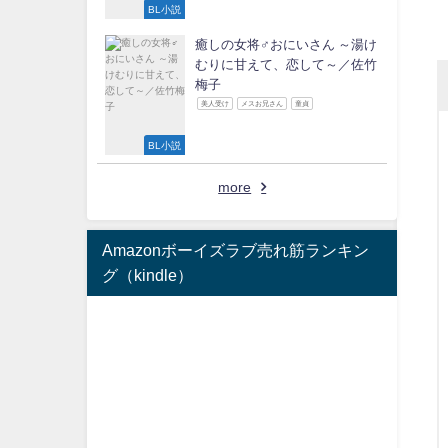
BL小説
癒しの女将♂おにいさん ～湯け
むりに甘えて、恋して～／佐竹
梅子
美人受け
メスお兄さん
童貞
BL小説
more
Amazonボーイズラブ売れ筋ランキン
グ（kindle）