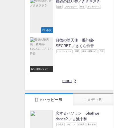
加作家
輪廻の残り香／きさきさき
溺愛
ファンタジー
執着
オメガバース
BL小説
背徳の堕天使 番外編-
SECRET-／さくら怜音
ハッピーエンド
溺愛
学生・学園もの
日常
6/26Black choc
olate Love 参
加作家
more
甘々ハッピーBL
コメディBL
恋するハソラン Shall we
dance? ／古池十和
社会人
ハピエン
公務員
着ぐるみ