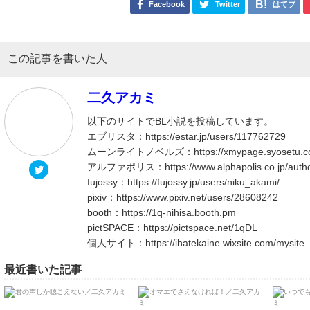
Facebook
Twitter
はてブ
この記事を書いた人
二久アカミ
以下のサイトでBL小説を投稿しています。 ​​
エブリスタ：https://estar.jp/users/117762729 ​​​
ムーンライトノベルズ：https://xmypage.syosetu.com/x
アルファポリス​：https://www.alphapolis.co.jp/author/det
fujossy：https://fujossy.jp/users/niku_akami/ ​​​
pixiv：https://www.pixiv.net/users/28608242 ​​​
booth：https://1q-nihisa.booth.pm ​​​
pictSPACE：https://pictspace.net/1qDL ​​​
個人サイト：https://ihatekaine.wixsite.com/mysite
最近書いた記事