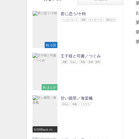
君に恋う/十時
ハッピーエンド
溺愛
オメガバース
現代もの
BL小説
王子様と司書／つぐみ
溺愛
社会人
執着
監禁／凌辱
BLまんが
甘い贖罪／海棠楓
社会人
執着
トラウマ
6/26Black choc
olate Love 参