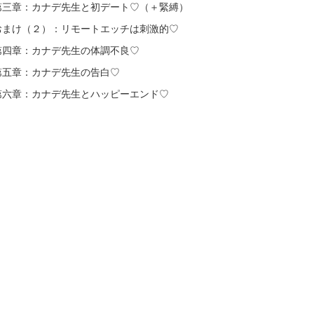
第三章：カナデ先生と初デート♡（＋緊縛）
おまけ（２）：リモートエッチは刺激的♡
第四章：カナデ先生の体調不良♡
第五章：カナデ先生の告白♡
第六章：カナデ先生とハッピーエンド♡