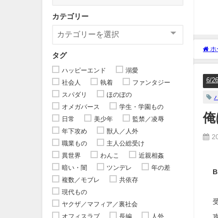
カテゴリー
ホ
タグ
ハッピーエンド
溺愛
6/2
社会人
執着
ファンタジー
スパダリ
ほのぼの
オメガバース
学生・学園もの
俺
日常
美少年
監禁／凌辱
年下攻め
獣人／人外
2
職業もの
主人公総受け
異世界
わんこ
近親相姦
暗い・闇
ツンデレ
年の差
複数／モブレ
共依存
現代もの
ヤクザ／マフィア／裏社会
オフィスラブ
長編
人外