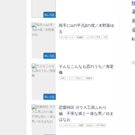
h
BL小説
両手にαの平凡βの僕／木野葉ゆ
る
オメガバース
短編集
スパダリ×平凡
3P
k
BL小説
そんなこんなも恋のうち／海棠
楓
日常
リバ
切ない
関西弁
BL小説
恋愛特区 ガラス工房ふわり
編 不実な彼と一途な男／ゆま
はなお
ハッピーエンド
溺愛
社会人
年下攻め