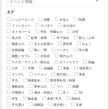
タグ
ハッピーエンド
溺愛
社会人
執着
ファンタジー
スパダリ
ほのぼの
オメガバース
学生・学園もの
日常
美少年
監禁／凌辱
年下攻め
獣人／人外
職業もの
主人公総受け
異世界
わんこ
近親相姦
暗い・闇
ツンデレ
年の差
複数／モブレ
共依存
現代もの
ヤクザ／マフィア／裏社会
オフィスラブ
長編
人外
不憫
短編集
青春
強気受け
ヤンデレ
イケメン
両片思い
美形
平凡
執着攻め
異世界転生／転移
複数攻め
歴史もの
リバ
純愛
不憫受け
海外・外国人
甘々
SF
学生
吸血鬼
美形×平凡
高校生
平凡受け
幼馴染
両片想い
兄弟