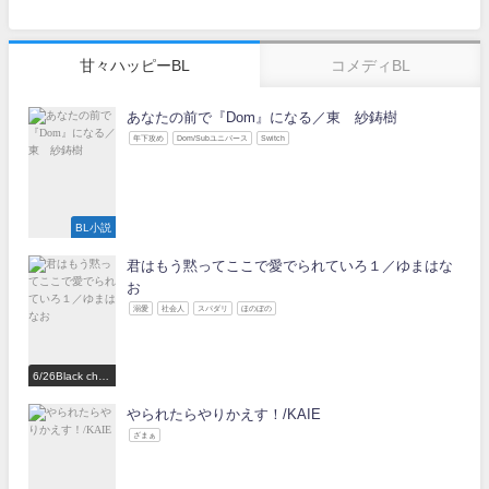
甘々ハッピーBL
コメディBL
あなたの前で『Dom』になる／東 紗鋳樹
年下攻め
Dom/Subユニバース
Switch
BL小説
君はもう黙ってここで愛でられていろ１／ゆまはな
お
溺愛
社会人
スパダリ
ほのぼの
6/26Black choc
olate Love 参
加作家
やられたらやりかえす！/KAIE
ざまぁ