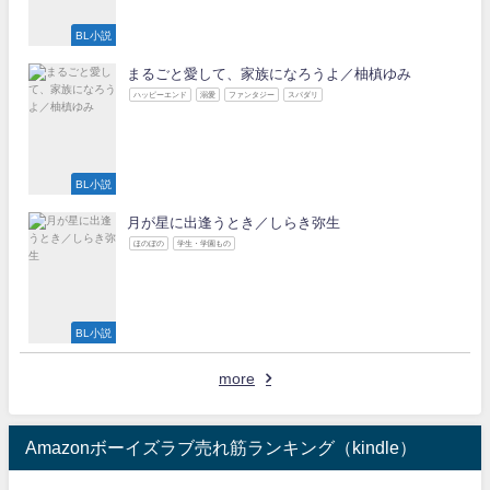
BL小説
まるごと愛して、家族になろうよ／柚槙ゆみ
ハッピーエンド
溺愛
ファンタジー
スパダリ
BL小説
月が星に出逢うとき／しらき弥生
ほのぼの
学生・学園もの
BL小説
more
Amazonボーイズラブ売れ筋ランキング（kindle）