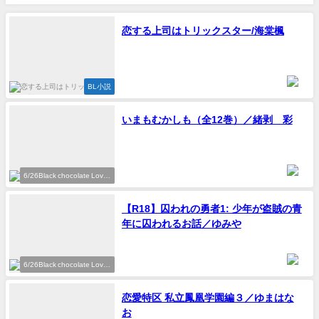
恋する上司はトリックスター/海棠楓
BL小説
いまもむかしも（全12巻）／緒剥 彩
6/26Black chocolate Love
参加作家
【R18】囚われの勇者1: 少年が盗賊の青
年に囚われるお話／ゆみや
6/26Black chocolate Love
参加作家
恋愛特区 私立鳳凰学園編３／ゆまはな
お