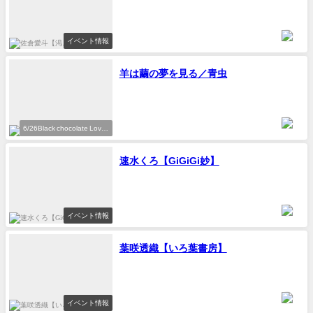
イベント情報
羊は繭の夢を見る／青虫
6/26Black chocolate Love
参加作家
速水くろ【GiGiGi妙】
イベント情報
葉咲透織【いろ葉書房】
イベント情報