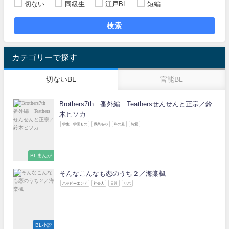
切ない
同級生
江戸BL
短編
検索
カテゴリーで探す
切ないBL
官能BL
Brothers7th 番外編 Teathersせんせんと正宗／鈴
木ヒソカ
学生・学園もの
職業もの
年の差
純愛
BLまんが
そんなこんなも恋のうち２／海棠楓
ハッピーエンド
社会人
日常
リバ
BL小説