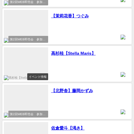
第2回WEB即売会 参加サ
ークル
【茉莉花香】つぐみ
第2回WEB即売会 参加サ
ークル
高杉桂【Stella Maris】
イベント情報
【北野舎】藤岡かずみ
第2回WEB即売会 参加サ
ークル
佐倉愛斗【渇き】