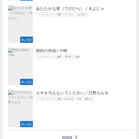
あたたかな掌（てのひら）／きよにゃ
ハッピーエンド
溺愛
スパダリ
ほのぼの
BL小説
契約の伴侶 / 十時
ハッピーエンド
溺愛
異世界
長編
BL小説
エサを与えないでください／日野カルネ
ハッピーエンド
溺愛
ほのぼの
学生・学園もの
BL小説
more