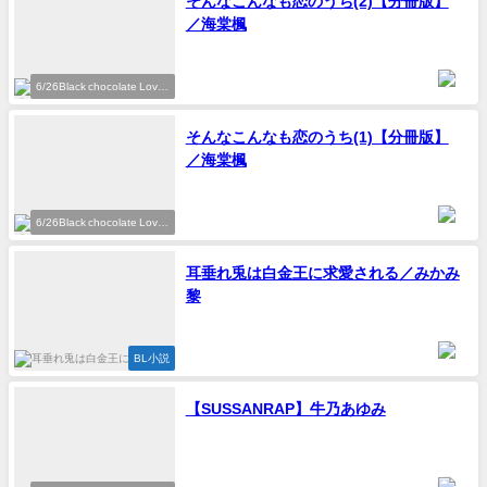
そんなこんなも恋のうち(2)【分冊版】
／海棠楓
6/26Black chocolate Love
参加作家
そんなこんなも恋のうち(1)【分冊版】
／海棠楓
6/26Black chocolate Love
参加作家
耳垂れ兎は白金王に求愛される／みかみ
黎
BL小説
【SUSSANRAP】牛乃あゆみ