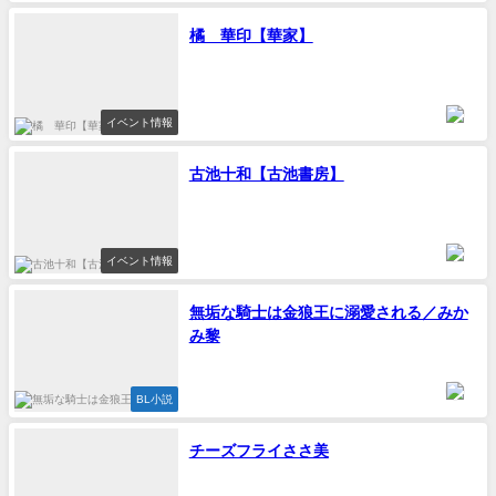
橘 華印【華家】
イベント情報
古池十和【古池書房】
イベント情報
無垢な騎士は金狼王に溺愛される／みか
み黎
BL小説
チーズフライささ美