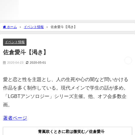
ホーム
イベント情報
佐倉愛斗【渇き】
イベント情報
佐倉愛斗【渇き】
2020-04-23
2020-05-01
愛と恋と性を主題とし、人の生死や心の闇など問いかける
作品を多く制作している。現代メインで学生の話が多め。
「LGBTアンソロジー」シリーズ主催。他、オフ会多数企
画。
著者ページ
青嵐吹くときに君は微笑む／佐倉愛斗