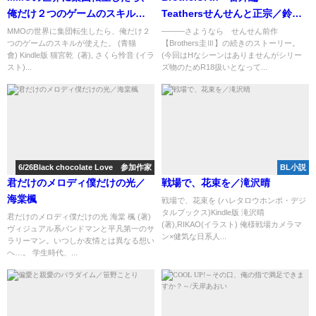
俺だけ２つのゲームのスキルが
Teathersせんせんと正宗／鈴木
使えた。／猫宮乾
ヒソカ
MMOの世界に集団転生したら、俺だけ２
―――さようなら せんせん前作
つのゲームのスキルが使えた。 (青猫
【Brothers圭Ⅲ】の続きのストーリー。
會) Kindle版 猫宮乾 (著), さくら怜音 (イラ
(今回はHなシーンはありませんがシリー
スト)...
ズ物のためR18扱いとなって...
6/26Black chocolate Love 参加作家
BL小説
君だけのメロディ僕だけの光／
戦場で、花束を／滝沢晴
海棠楓
戦場で、花束を (ハレタロウホンポ・デジ
タルブックス)Kindle版 滝沢晴
君だけのメロディ僕だけの光 海棠 楓 (著)
(著),RIKAO(イラスト) 俺様戦場カメラマ
ヴィジュアル系バンドマンと平凡第一のサ
ン×健気な日系人...
ラリーマン。いつしか友情とは異なる想い
へ…。 学生時代、...