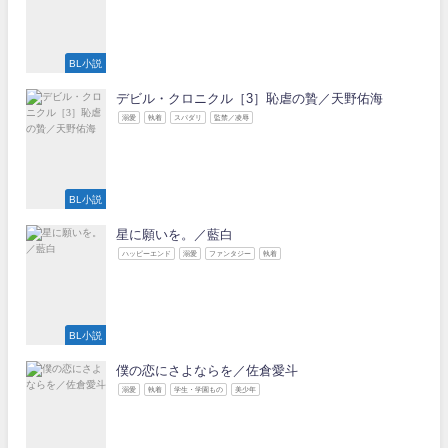
BL小説
デビル・クロニクル［3］恥虐の贄／天野佑海
溺愛
執着
スパダリ
監禁／凌辱
BL小説
星に願いを。／藍白
ハッピーエンド
溺愛
ファンタジー
執着
BL小説
僕の恋にさよならを／佐倉愛斗
溺愛
執着
学生・学園もの
美少年