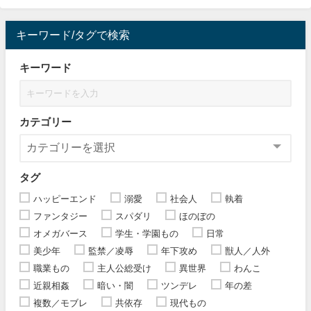
キーワード/タグで検索
キーワード
カテゴリー
タグ
ハッピーエンド
溺愛
社会人
執着
ファンタジー
スパダリ
ほのぼの
オメガバース
学生・学園もの
日常
美少年
監禁／凌辱
年下攻め
獣人／人外
職業もの
主人公総受け
異世界
わんこ
近親相姦
暗い・闇
ツンデレ
年の差
複数／モブレ
共依存
現代もの