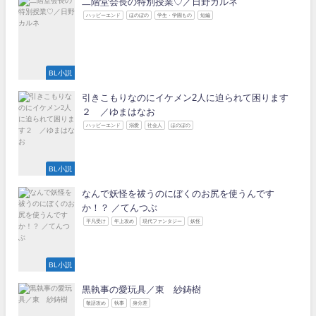
二階堂会長の特別授業♡／日野カルネ
ハッピーエンド
ほのぼの
学生・学園もの
短編
BL小説
引きこもりなのにイケメン2人に迫られて困ります
２ ／ゆまはなお
ハッピーエンド
溺愛
社会人
ほのぼの
BL小説
なんで妖怪を祓うのにぼくのお尻を使うんです
か！？ ／てんつぶ
平凡受け
年上攻め
現代ファンタジー
妖怪
BL小説
黒執事の愛玩具／東 紗鋳樹
敬語攻め
執事
身分差