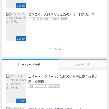
BL小説
幼きころ、大好きだったあの人は／日野カルネ
ハッピーエンド
溺愛
ほのぼの
近親相姦
BL小説
more
甘々ハッピーBL
コメディBL
エリートサラリーマンは砂漠の王子に愛される／
東 紗鋳樹
溺愛
オメガバース
オフィスラブ
BL小説