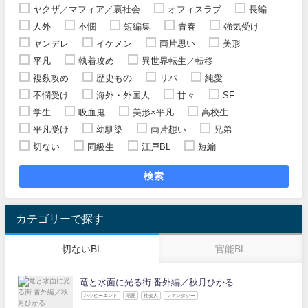
ヤクザ／マフィア／裏社会
オフィスラブ
長編
人外
不憫
短編集
青春
強気受け
ヤンデレ
イケメン
両片思い
美形
平凡
執着攻め
異世界転生／転移
複数攻め
歴史もの
リバ
純愛
不憫受け
海外・外国人
甘々
SF
学生
吸血鬼
美形×平凡
高校生
平凡受け
幼馴染
両片想い
兄弟
切ない
同級生
江戸BL
短編
検索
カテゴリーで探す
切ないBL
官能BL
竜と水面に光る街 番外編／秋月ひかる
ハッピーエンド
溺愛
社会人
ファンタジー