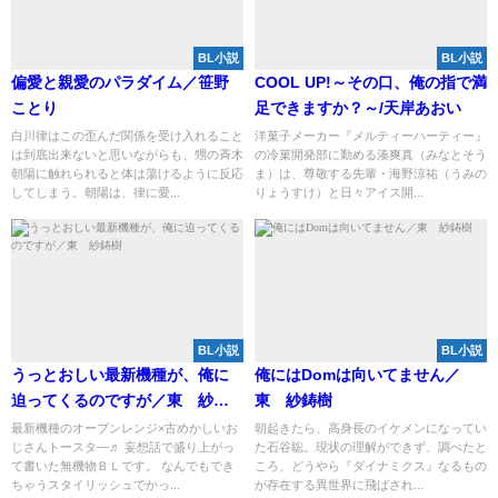
BL小説
BL小説
偏愛と親愛のパラダイム／笹野
COOL UP!～その口、俺の指で満
ことり
足できますか？～/天岸あおい
白川律はこの歪んだ関係を受け入れること
洋菓子メーカー『メルティーハーティー』
は到底出来ないと思いながらも、甥の斉木
の冷菓開発部に勤める湊爽真（みなとそう
朝陽に触れられると体は蕩けるように反応
ま）は、尊敬する先輩・海野涼祐（うみの
してしまう。朝陽は、律に愛...
りょうすけ）と日々アイス開...
BL小説
BL小説
うっとおしい最新機種が、俺に
俺にはDomは向いてません／
迫ってくるのですが／東 紗鋳
東 紗鋳樹
樹
最新機種のオーブンレンジ×古めかしいお
朝起きたら、高身長のイケメンになってい
じさんトースタ―♬ 妄想話で盛り上がっ
た石谷聡。現状の理解ができず、調べたと
て書いた無機物ＢＬです。 なんでもでき
ころ、どうやら『ダイナミクス』なるもの
ちゃうスタイリッシュでかっ...
が存在する異世界に飛ばされ...