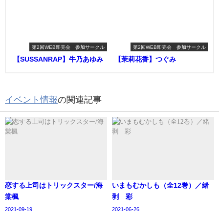
第2回WEB即売会 参加サークル
第2回WEB即売会 参加サークル
【SUSSANRAP】牛乃あゆみ
【茉莉花香】つぐみ
イベント情報
の関連記事
恋する上司はトリックスター/海
いまもむかしも（全12巻）／緒
棠楓
剥 彩
2021-09-19
2021-06-26