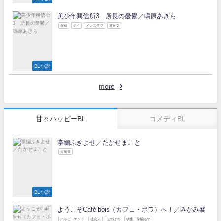
美少年興信所3 所長の憂鬱／鳴原あきら
探偵
ゲイ
メンズラブ
親父受
BL小説
more
甘々ハッピーBL
コメディBL
掌編ふきよせ／たかせまこと
短編集
BL小説
ようこそCafé bois（カフェ・ボワ）へ！／みかみ黎
ハッピーエンド
社会人
ほのぼの
学生・学園もの