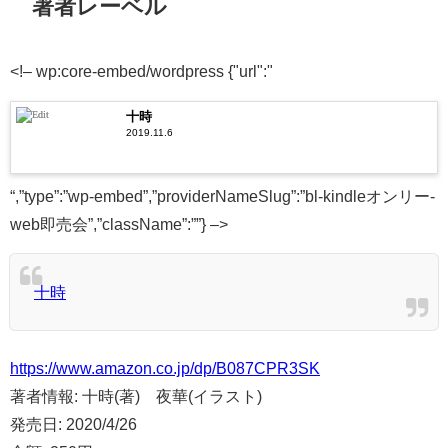
著者レーベル
<!– wp:core-embed/wordpress {"url":"
十時
2019.11.6
“,”type”:”wp-embed”,”providerNameSlug”:”bl-kindleオンリー-
web即売会”,”className”:””} –>
十時
https://www.amazon.co.jp/dp/B087CPR3SK
著者情報:
十時(著) 夜華(イラスト)
発売日:
2020/4/26