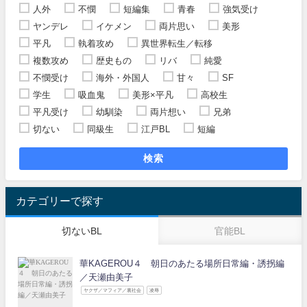
人外
不憫
短編集
青春
強気受け
ヤンデレ
イケメン
両片思い
美形
平凡
執着攻め
異世界転生／転移
複数攻め
歴史もの
リバ
純愛
不憫受け
海外・外国人
甘々
SF
学生
吸血鬼
美形×平凡
高校生
平凡受け
幼馴染
両片想い
兄弟
切ない
同級生
江戸BL
短編
検索
カテゴリーで探す
切ないBL
官能BL
華KAGEROU４ 朝日のあたる場所日常編・誘拐編
／天瀬由美子
ヤクザ／マフィア／裏社会
凌辱