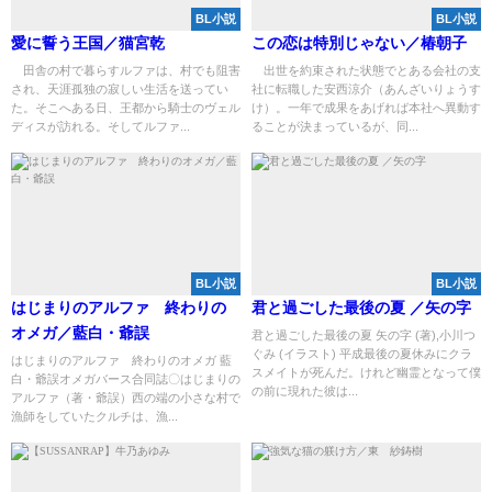
BL小説
BL小説
愛に誓う王国／猫宮乾
この恋は特別じゃない／椿朝子
田舎の村で暮らすルファは、村でも阻害
出世を約束された状態でとある会社の支
され、天涯孤独の寂しい生活を送ってい
社に転職した安西涼介（あんざいりょうす
た。そこへある日、王都から騎士のヴェル
け）。一年で成果をあげれば本社へ異動す
ディスが訪れる。そしてルファ...
ることが決まっているが、同...
BL小説
BL小説
はじまりのアルファ 終わりの
君と過ごした最後の夏 ／矢の字
オメガ／藍白・爺誤
君と過ごした最後の夏 矢の字 (著),小川つ
ぐみ (イラスト) 平成最後の夏休みにクラ
はじまりのアルファ 終わりのオメガ 藍
スメイトが死んだ。けれど幽霊となって僕
白・爺誤オメガバース合同誌〇はじまりの
の前に現れた彼は...
アルファ（著・爺誤）西の端の小さな村で
漁師をしていたクルチは、漁...