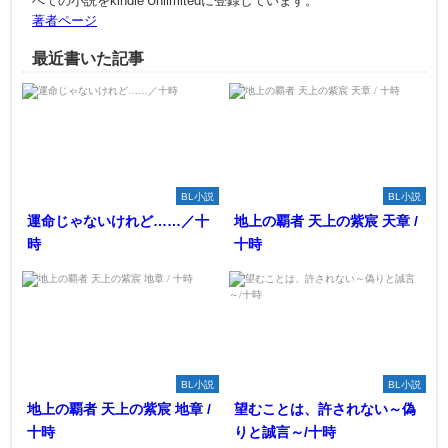
べての小説をkindle Unlimitedに登録しています。
著者ページ
最近書いた記事
BL小説
BL小説
運命じゃないけれど……／十
地上の覇者 天上の紫宸 天章 /
時
十時
BL小説
BL小説
地上の覇者 天上の紫宸 地章 /
望むことは、許されない～偽
十時
りと誠言～/十時