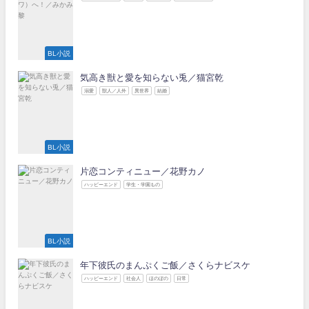
BL小説
気高き獣と愛を知らない兎／猫宮乾
溺愛
獣人／人外
異世界
結婚
BL小説
片恋コンティニュー／花野カノ
ハッピーエンド
学生・学園もの
BL小説
年下彼氏のまんぷくご飯／さくらナビスケ
ハッピーエンド
社会人
ほのぼの
日常