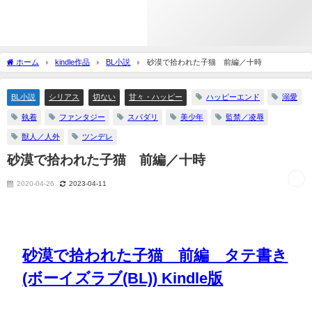
ホーム
kindle作品
BL小説
砂漠で拾われた子猫 前編／十時
BL小説
シリアス
切ない
甘々・ハッピー
ハッピーエンド
溺愛
執着
ファンタジー
スパダリ
美少年
監禁／凌辱
獣人／人外
ツンデレ
砂漠で拾われた子猫 前編／十時
2020-04-26
2023-04-11
砂漠で拾われた子猫 前編 タテ書き
(ボーイズラブ(BL)) Kindle版