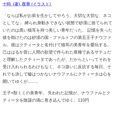
十時 (著), 夜華 (イラスト)
「ならば私がお前を生かしてやろう。大切な大切な、ネコ
としてな」 縛られ身動きできない状態で砂漠に捨てられて
いたのは黒い猫耳を持つ美しい青年だった。 記憶を失った
彼を助けたのは砂漠の国・ファルトフの第五王子ナウファ
ル。彼はクティータと名付けて猫耳の美青年を愛玩する。
己ははるか昔に人間の欲望で作られた亜種であるサテュだ
と理解したクティータであったが、だからといってそれを
受け入れられるわけもなく、ネコ扱いに反抗する毎日。そ
れでも決して嘘はつかないナウファルにクティータは心を
開いてゆくが……。
王子×獣ミミの美青年。 失われた記憶が、ナウファルとク
ティータを陰謀の渦に巻き込んでゆく。110円