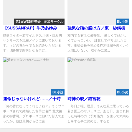
第2回WEB即売会 参加サークル
BL小説
【SUSSANRAP】牛乃あゆみ
強気な猫の躾け方／東 紗鋳樹
歴史ライター君マイルドBL小説・読み切
校内でも有名な優等生。 優しくて品がよ
りシリーズを現在メインに書いておりま
くてかっこいい。 計算して作り出した日
す。（どの巻からでもお読みいただけま
常。生徒会長を務める柊木律樹を悪くいう
す） J庭48で新刊となる予定...
人間はいない。 穏やかに過...
BL小説
BL小説
運命じゃないけれど……／十時
時神の貌／猫宮乾
「俺の番になってくれるよね？」そうプロ
毎日が暇、退屈。そんな風に思っている
ポーズされて結婚した相手は名門 北大路
若き国王のサジェスは、ある日、生まれ持
家の御曹司。プロポーズに頷いた彰人であ
った時神の力（予知能力）を使って気晴ら
ったが、彼は最初から己に言...
しをする事に決める。すると...