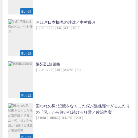
BL小説
お江戸日本橋恋の沙汰／中村優月
ハッピーエンド
長編
純愛
切ない
BL小説
嫉妬BL短編集
ハッピーエンド
溺愛
ほのぼの
リバ
BL小説
囚われの男: 記憶をなくした僕が過保護すぎるふたり
の「兄」から注がれ続ける狂愛／佐治尚実
近親相姦
複数攻め
美形×平凡
兄×弟
BL小説