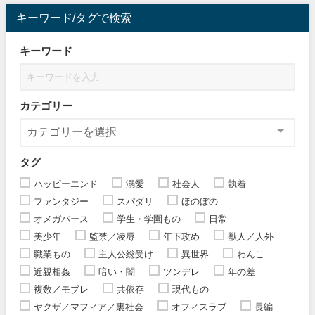
キーワード/タグで検索
キーワード
カテゴリー
タグ
ハッピーエンド
溺愛
社会人
執着
ファンタジー
スパダリ
ほのぼの
オメガバース
学生・学園もの
日常
美少年
監禁／凌辱
年下攻め
獣人／人外
職業もの
主人公総受け
異世界
わんこ
近親相姦
暗い・闇
ツンデレ
年の差
複数／モブレ
共依存
現代もの
ヤクザ／マフィア／裏社会
オフィスラブ
長編