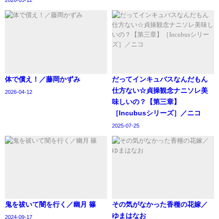
2026-05-12
体で償え！／藤岡かずみ
‪だってインキュバスなんだもん
仕方ない☆貞操観念ナニソレ美
2026-04-12
味しいの？【第三章】
［Incubusシリーズ］／ニコ
2025-07-25
鬼を祓いて闇を行く／幽月 篠
その気がなかった香種の花嫁／
ゆまはなお
2024-09-17