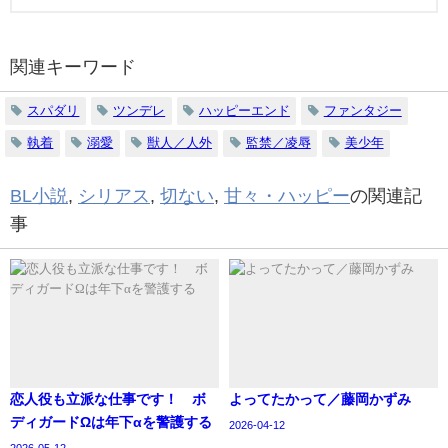
関連キーワード
スパダリ
ツンデレ
ハッピーエンド
ファンタジー
執着
溺愛
獣人／人外
監禁／凌辱
美少年
BL小説
,
シリアス
,
切ない
,
甘々・ハッピー
の関連記
事
恋人役も立派な仕事です！ ボ
よってたかって／藤岡かずみ
ディガードΩは年下αを警護する
2026-04-12