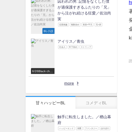
囚われの男: 記憶をなくした僕
h
が過保護すぎるふたりの「兄」
から注がれ続ける狂愛／佐治尚
実
近親相姦
複数攻め
美形×平凡
兄×弟
BL小説
k
アイリス／青虫
社会人
年下攻め
ストリップ
6/26Black choc
olate Love 参
加作家
more
甘々ハッピーBL
コメディBL
触手に転生しました。／楢山幕
府
ハッピーエンド
溺愛
ファンタジー
ほのぼの