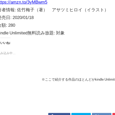
ttps://amzn.to/3yMBwm5
著者情報:
佐竹梅子（著） アサツミヒロイ（イラスト）
発売日:
2020/01/18
金額:
280
indle Unlimited無料読み放題:
対象
いいね:
読み込み中…
※ここで紹介する作品のほとんどがkindle Unli