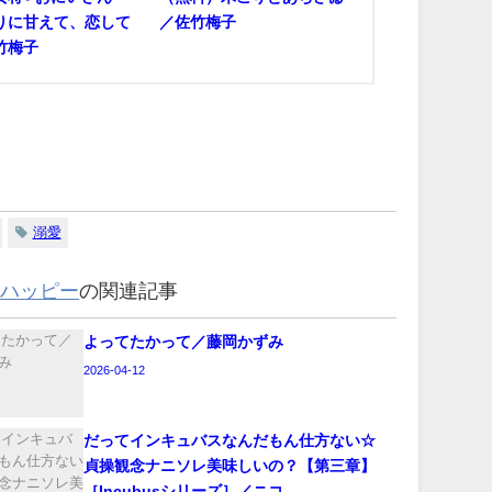
りに甘えて、恋して
／佐竹梅子
竹梅子
溺愛
・ハッピー
の関連記事
よってたかって／藤岡かずみ
2026-04-12
‪だってインキュバスなんだもん仕方ない☆
貞操観念ナニソレ美味しいの？【第三章】
［Incubusシリーズ］／ニコ