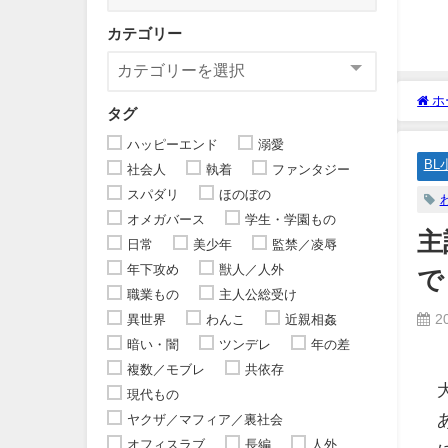
カテゴリー
ホ
タグ
ハッピーエンド
溺愛
BL
社会人
執着
ファンタジー
スパダリ
ほのぼの
オメガバース
学生・学園もの
主
日常
美少年
監禁／凌辱
年下攻め
獣人／人外
で
職業もの
主人公総受け
2
異世界
わんこ
近親相姦
暗い・闇
ツンデレ
年の差
複数／モブレ
共依存
現代もの
ヤクザ／マフィア／裏社会
オフィスラブ
長編
人外