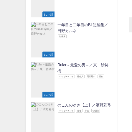
BL小説
一年目と二年目のBL短編集／
日野カルネ
短編集
BL小説
Ruler～最愛の男～／東 紗鋳
樹
ハッピーエンド
社会人
両片思い
調教
BL小説
のこんのゆき【上】／濱野彩弓
ハッピーエンド
青春
学生
幼馴染