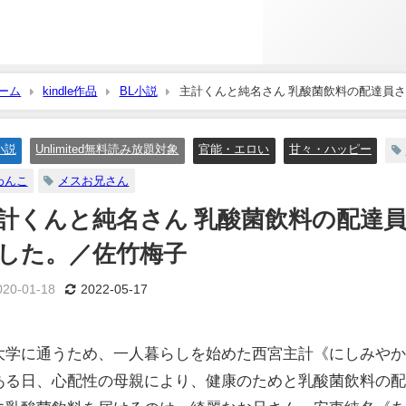
ーム
kindle作品
BL小説
主計くんと純名さん 乳酸菌飲料の配達員
小説
Unlimited無料読み放題対象
官能・エロい
甘々・ハッピー
わんこ
メスお兄さん
計くんと純名さん 乳酸菌飲料の配達
した。／佐竹梅子
020-01-18
2022-05-17
大学に通うため、一人暮らしを始めた西宮主計《にしみや
ある日、心配性の母親により、健康のためと乳酸菌飲料の配