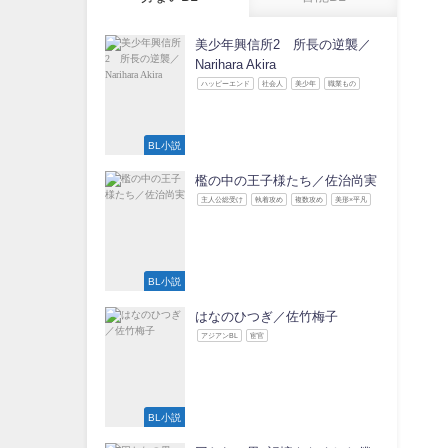
美少年興信所2 所長の逆襲／
Narihara Akira
ハッピーエンド
社会人
美少年
職業もの
BL小説
檻の中の王子様たち／佐治尚実
主人公総受け
執着攻め
複数攻め
美形×平凡
BL小説
はなのひつぎ／佐竹梅子
アジアンBL
宦官
BL小説