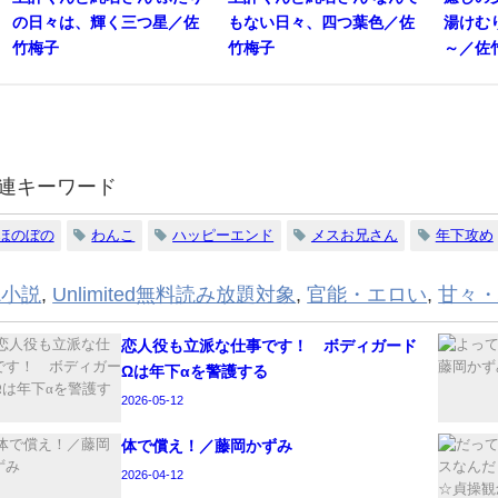
の日々は、輝く三つ星／佐
もない日々、四つ葉色／佐
湯けむ
竹梅子
竹梅子
～／佐
連キーワード
ほのぼの
わんこ
ハッピーエンド
メスお兄さん
年下攻め
L小説
,
Unlimited無料読み放題対象
,
官能・エロい
,
甘々
恋人役も立派な仕事です！ ボディガード
Ωは年下αを警護する
2026-05-12
体で償え！／藤岡かずみ
2026-04-12