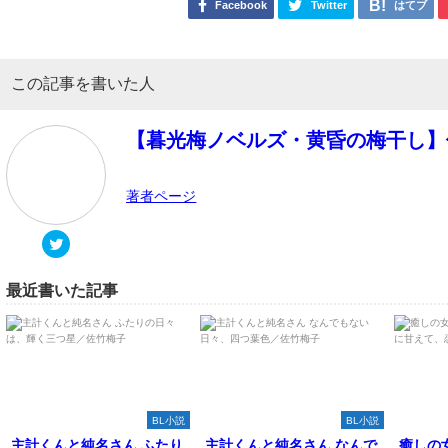
Facebook
Twitter
はてブ
この記事を書いた人
【暮光梅ノベルズ・黄昏の梅干し】
著者ページ
最近書いた記事
BL小説
BL小説
主計くんと純名さん ふたり
主計くんと純名さん なんで
癒しの