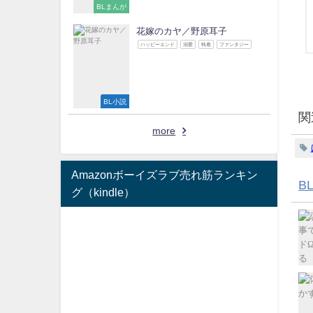
BLまんが
花嫁のカヤ／野原耳子
ハッピーエンド
溺愛
執着
ファンタジー
BL小説
関
more
Amazonボーイズラブ売れ筋ランキン
B
グ（kindle）