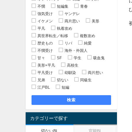
不憫
短編集
青春
強気受け
ヤンデレ
イケメン
両片思い
美形
平凡
執着攻め
異世界転生／転移
複数攻め
歴史もの
リバ
純愛
不憫受け
海外・外国人
甘々
SF
学生
吸血鬼
美形×平凡
高校生
平凡受け
幼馴染
両片想い
兄弟
切ない
同級生
江戸BL
短編
検索
カテゴリーで探す
切ないBL
官能BL