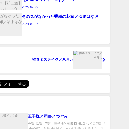
2025-07-25
その気がなかった香種の花嫁／ゆまはなお
2024-05-27
性春ミステイク／八月八
王子様と司書／つぐみ
全話（1話～7話） 王子様と司書 Kindle版 つぐみ(著) 祖
国を滅ぼした敵国の城で、なかば幽閉されるように司