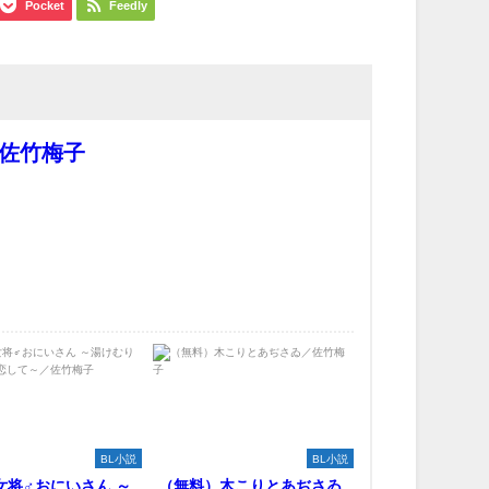
Pocket
Feedly
佐竹梅子
BL小説
BL小説
女将♂おにいさん ～
（無料）木こりとあぢさゐ