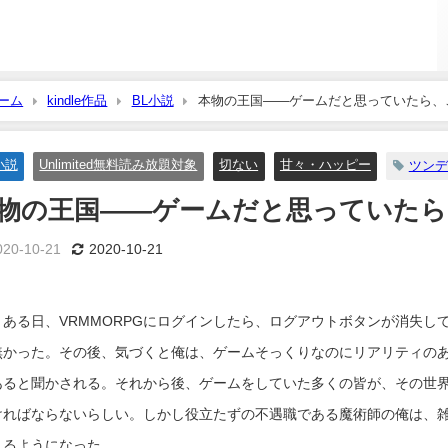
ーム
kindle作品
BL小説
本物の王国――ゲームだと思っていたら、
小説
Unlimited無料読み放題対象
切ない
甘々・ハッピー
ツンデ
物の王国――ゲームだと思っていたら
020-10-21
2020-10-21
ある日、VRMMORPGにログインしたら、ログアウトボタンが消失して
無かった。その後、気づくと俺は、ゲームそっくりなのにリアリティの
あると聞かされる。それから後、ゲームをしていた多くの皆が、その世
ければならないらしい。しかし役立たずの不遇職である魔術師の俺は、
見るようになった。