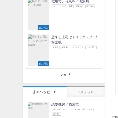
戦場で、花束を／滝沢晴
ハッピーエンド
執着
職業もの
歴史もの
BL小説
恋する上司はトリックスター/
海棠楓
社会人
年下攻め
オフィスラブ
ビッチ受け
BL小説
more
甘々ハッピーBL
コメディBL
恋愛機関／猫宮乾
ハッピーエンド
ファンタジー
獣人／人外
両片想い