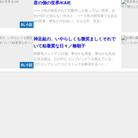
君の側の世界/KAIE
バース性が発見されて10数年しか経ってない世界。自
分がΩだと知らない光太と、バース性の研究者でもある
αの医者、椎名との出会い。そんな中、光太...
BL小説
神足紘の、いやらしくも微笑ましくそれで
いて粘着質な日々／椿朝子
西園寺ジュリアン17歳。華やかな容姿、華やかな生活
を送る彼は、心の中にコンプレックスを抱えている。
そのコンプレックスとストレスを解消するべく...
BL小説