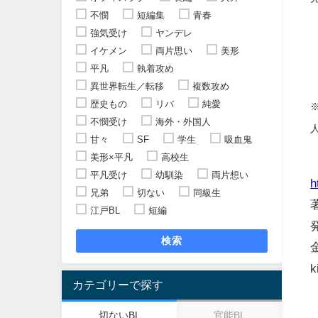
不憫
短編集
青春
強気受け
ヤンデレ
イケメン
両片思い
美形
平凡
執着攻め
異世界転生／転移
複数攻め
歴史もの
リバ
純愛
不憫受け
海外・外国人
甘々
SF
学生
吸血鬼
美形×平凡
高校生
平凡受け
幼馴染
両片想い
h
兄弟
切ない
同級生
江戸BL
短編
検索
k
カテゴリーで探す
切ないBL
官能BL