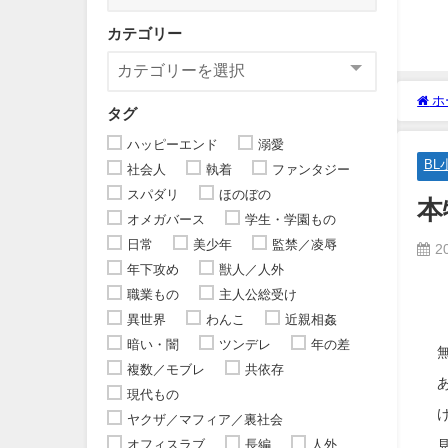
カテゴリー
ホ
タグ
ハッピーエンド
溺愛
BL
社会人
執着
ファンタジー
スパダリ
ほのぼの
本
オメガバース
学生・学園もの
日常
美少年
監禁／凌辱
2
年下攻め
獣人／人外
職業もの
主人公総受け
異世界
わんこ
近親相姦
暗い・闇
ツンデレ
年の差
複数／モブレ
共依存
現代もの
ヤクザ／マフィア／裏社会
オフィスラブ
長編
人外