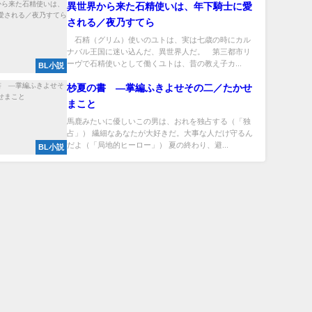
異世界から来た石精使いは、年下騎士に愛
される／夜乃すてら
石精（グリム）使いのユトは、実は七歳の時にカル
ナバル王国に迷い込んだ、異世界人だ。 第三都市リ
ーヴで石精使いとして働くユトは、昔の教え子カ...
BL小説
杪夏の書 ―掌編ふきよせその二／たかせ
まこと
馬鹿みたいに優しいこの男は、おれを独占する（「独
占」） 繊細なあなたが大好きだ。大事な人だけ守るん
だよ（「局地的ヒーロー」） 夏の終わり、避...
BL小説