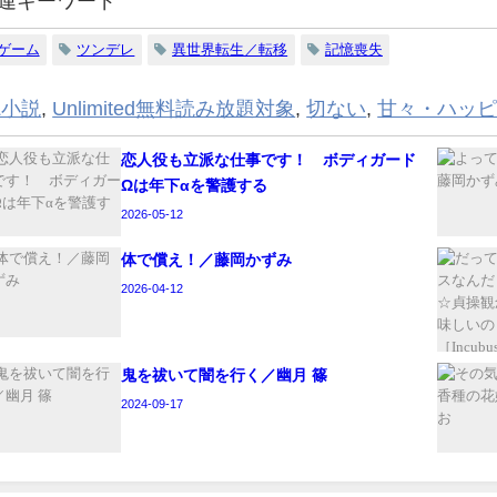
連キーワード
ゲーム
ツンデレ
異世界転生／転移
記憶喪失
L小説
,
Unlimited無料読み放題対象
,
切ない
,
甘々・ハッ
恋人役も立派な仕事です！ ボディガード
Ωは年下αを警護する
2026-05-12
体で償え！／藤岡かずみ
2026-04-12
鬼を祓いて闇を行く／幽月 篠
2024-09-17