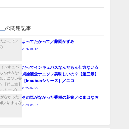
ピー
の関連記事
よってたかって／藤岡かずみ
2026-04-12
‪だってインキュバスなんだもん仕方ない☆
貞操観念ナニソレ美味しいの？【第三章】
［Incubusシリーズ］／ニコ
2025-07-25
その気がなかった香種の花嫁／ゆまはなお
2024-05-27