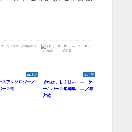
BL小説
BL小説
ースアンソロジー／
それは、甘く甘い ― ケ
バース部
ーキバース短編集 ― ／猫
宮乾