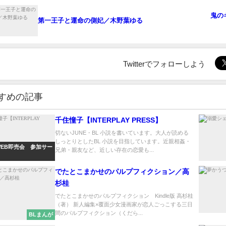
鬼の
第一王子と運命の側妃／木野葉ゆる
Twitterでフォローしよう
すめの記事
千住憧子【INTERPLAY PRESS】
切ないJUNE・BL 小説を書いています。大人が読める
しっとりとしたBL 小説を目指しています。近親相姦・
WEB即売会 参加サー
兄弟・親友など、近しい存在の恋愛も...
でたとこまかせのパルプフィクション／高
杉桂
でたとこまかせのパルプフィクション Kindle版 高杉桂
（著） 新人編集×覆面少女漫画家が恋人ごっこする三日
間のパルプフィクション（くだら...
BLまんが