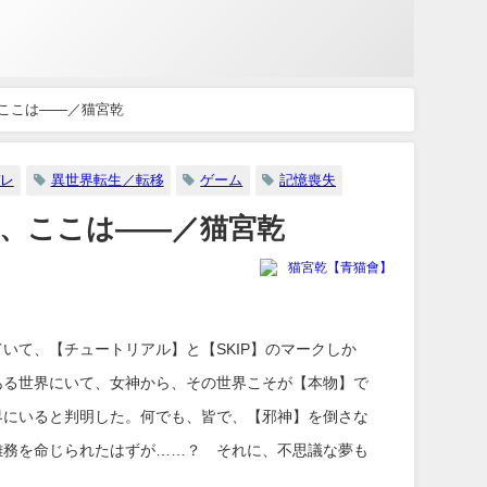
ここは――／猫宮乾
レ
異世界転生／転移
ゲーム
記憶喪失
、ここは――／猫宮乾
猫宮乾【青猫會】
いて、【チュートリアル】と【SKIP】のマークしか
ある世界にいて、女神から、その世界こそが【本物】で
界にいると判明した。何でも、皆で、【邪神】を倒さな
雑務を命じられたはずが……？ それに、不思議な夢も