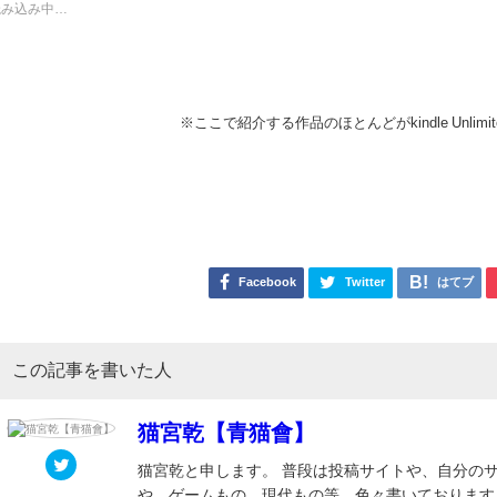
読み込み中…
※ここで紹介する作品のほとんどがkindle Unli
Facebook
Twitter
はてブ
この記事を書いた人
猫宮乾【青猫會】
猫宮乾と申します。 普段は投稿サイトや、自分の
や、ゲームもの、現代もの等、色々書いております！ 