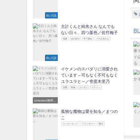
関
BL小説
主計くんと純名さん なんでも
B
ない日々、四つ葉色／佐竹梅子
溺愛
ほのぼの
年下攻め
メスお兄さん
BL小説
イケメンのスパダリに溺愛され
ています～可もなく不可もなく
ユラユラと～／壱度木里乃
溺愛
執着
スパダリ
イケメン
Unlimited無料読
み放題対象
孤独な魔物は愛を知る／まつの
こ
ハッピーエンド
ファンタジー
魔法