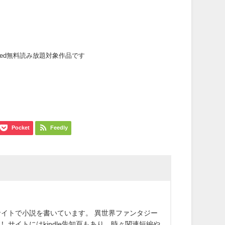
mited無料読み放題対象作品です
Pocket
Feedly
サイトで小説を書いています。 異世界ファンタジー
サイトにはkindle告知頁もあり、時々関連短編や