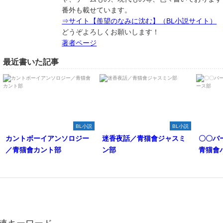
番外も載せています。
⇒サイト【羨望のなみに沈む】（BL小説サイト）
どうぞよろしくお願いします！
著者ページ
最近書いた記事
BL小説
BL小説
カントボーイアンソロジー
迷香夜話／青猫會ジャスミ
〇〇バ
／青猫會カント部
ン部
青猫會