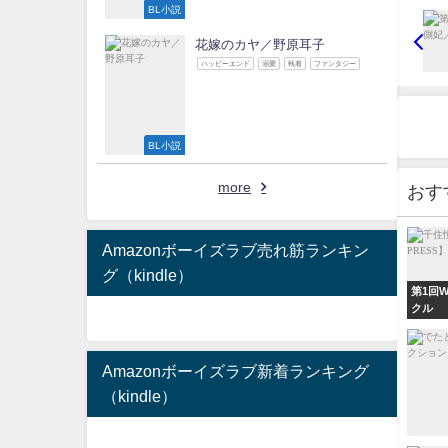
BL小説
花嫁のカヤ／野原耳子
ハッピーエンド
溺愛
執着
ファンタジー
BL小説
more
おす
Amazonボーイズラブ売れ筋ランキン
グ（kindle）
第1回
クル
Amazonボーイズラブ新着ランキング
（kindle）