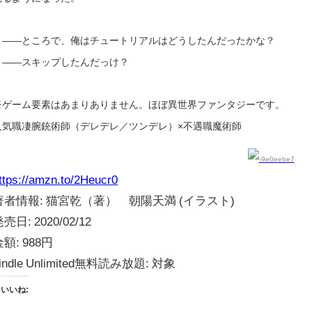
――ところで、俺はチュートリアルはどうしたんだったかな？
――スキップしたんだっけ？
※ゲーム要素はあまりありません。ほぼ異世界ファンタジーです。
人気職凄腕銃術師（デレデレ／ツンデレ）×不遇職魔術師
ttps://amzn.to/2Heucr0
著者情報:
猫宮乾（著） 朝陽天満 (イラスト)
発売日:
2020/02/12
金額:
988円
indle Unlimited無料読み放題:
対象
いいね: