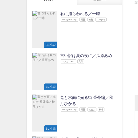
君に捕らわれる／十時
ハッピーエンド
溺愛
執着
スパダリ
BL小説
言い訳は夏の夜に／瓜原あめ
オメガバース
兄弟
BL小説
竜と水面に光る街 番外編／秋
月ひかる
ハッピーエンド
溺愛
社会人
執着
BL小説