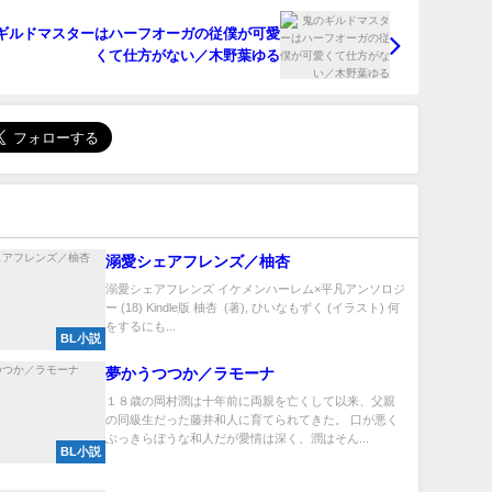
ギルドマスターはハーフオーガの従僕が可愛
くて仕方がない／木野葉ゆる
溺愛シェアフレンズ／柚杏
溺愛シェアフレンズ イケメンハーレム×平凡アンソロジ
ー (18) Kindle版 柚杏 (著), ひいなもずく (イラスト) 何
をするにも...
BL小説
夢かうつつか／ラモーナ
１８歳の岡村潤は十年前に両親を亡くして以来、父親
の同級生だった藤井和人に育てられてきた。 口が悪く
ぶっきらぼうな和人だが愛情は深く、潤はそん...
BL小説