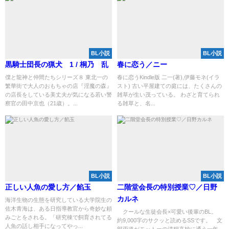
BL小説
BL小説
黒騎士団長の猟犬 1 / 桐乃 乱
春に恋う／ニー
僕と龍神と仲間たちシリーズ８ 東北一の
春に恋うKindle版 二一(著),伊藤モネ(イラ
繁華街で大人のおもちゃの店『淫魔の森』
スト) 古い平屋建ての庭には、たくさんの
の店長をしている美丈夫が気になる若い警
雑草が生い茂っている。 わざと育てられ
察官の田中京也（21歳）。...
る雑草と、名...
BL小説
BL小説
正しい人魚の愛し方／餡玉
二階堂会長の特別授業♡／日野
カルネ
海洋生物の生態を研究している大学院生の
佐木青海は、ある日指導教官から奇妙な頼
クールな生徒会長×可愛い後輩のBL。
みごとをされる。「研究棟で飼育されてる
約9,000字のサクッと読めるSSです。 文
人魚の話し相手になってやっ...