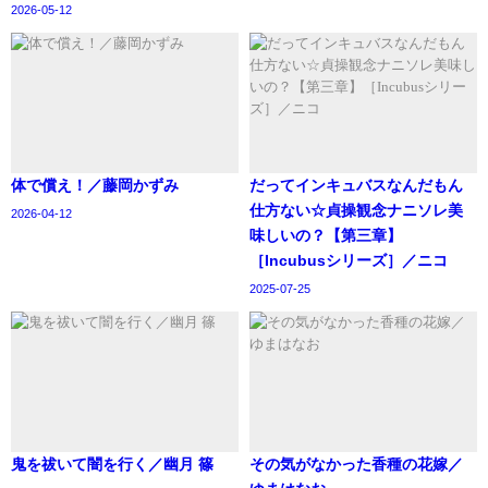
2026-05-12
体で償え！／藤岡かずみ
‪だってインキュバスなんだもん
仕方ない☆貞操観念ナニソレ美
2026-04-12
味しいの？【第三章】
［Incubusシリーズ］／ニコ
2025-07-25
鬼を祓いて闇を行く／幽月 篠
その気がなかった香種の花嫁／