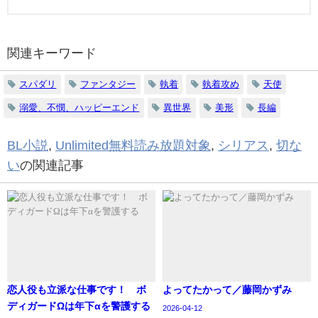
関連キーワード
スパダリ
ファンタジー
執着
執着攻め
天使
溺愛、不憫、ハッピーエンド
異世界
美形
長編
BL小説
,
Unlimited無料読み放題対象
,
シリアス
,
切な
い
の関連記事
恋人役も立派な仕事です！ ボ
よってたかって／藤岡かずみ
ディガードΩは年下αを警護する
2026-04-12