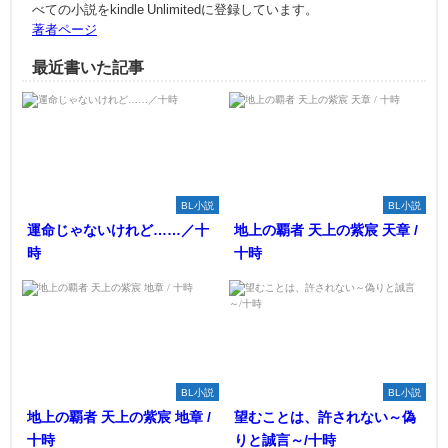
べての小説をkindle Unlimitedに登録しています。
著者ページ
最近書いた記事
BL小説
BL小説
運命じゃないけれど……／十
地上の覇者 天上の紫宸 天章 /
時
十時
BL小説
BL小説
地上の覇者 天上の紫宸 地章 /
望むことは、許されない～偽
十時
りと誠言～/十時