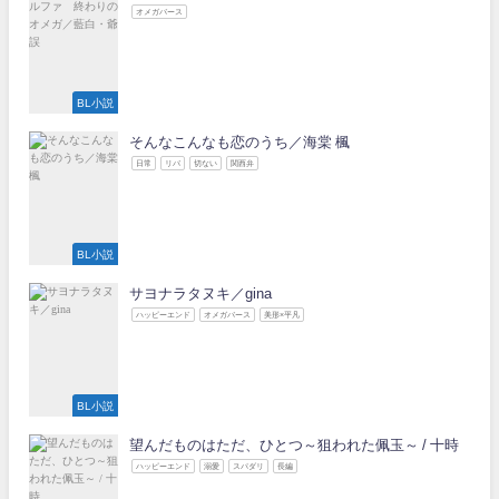
オメガバース
BL小説
そんなこんなも恋のうち／海棠 楓
日常
リバ
切ない
関西弁
BL小説
サヨナラタヌキ／gina
ハッピーエンド
オメガバース
美形×平凡
BL小説
望んだものはただ、ひとつ～狙われた佩玉～ / 十時
ハッピーエンド
溺愛
スパダリ
長編