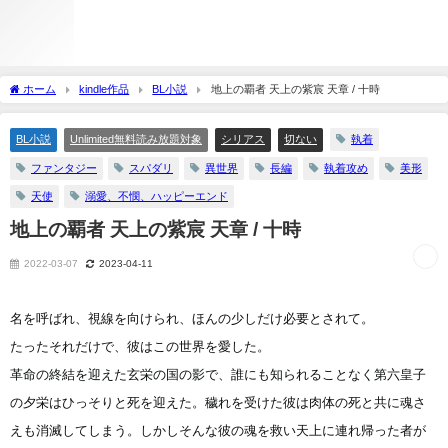
ホーム
kindle作品
BL小説
地上の覇者 天上の紫宸 天章 / 十時
BL小説
Unlimited無料読み放題対象
シリアス
切ない
執着
ファンタジー
スパダリ
異世界
長編
執着攻め
美形
天使
溺愛、不憫、ハッピーエンド
地上の覇者 天上の紫宸 天章 / 十時
2022-03-07
2023-04-11
名を呼ばれ、視線を向けられ、ほんの少しだけ必要とされて。
たったそれだけで、彼はこの世界を愛した。
革命の終結を迎えた玄栄の国の影で、誰にも知られることなく第六皇子
の夕栄はひっそりと死を迎えた。穢れを受けた彼は肉体の死と共に魂さ
えも消滅してしまう。しかしそんな彼の魂を救い天上に連れ帰った者が