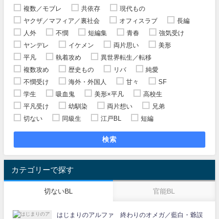
複数／モブレ
共依存
現代もの
ヤクザ／マフィア／裏社会
オフィスラブ
長編
人外
不憫
短編集
青春
強気受け
ヤンデレ
イケメン
両片思い
美形
平凡
執着攻め
異世界転生／転移
複数攻め
歴史もの
リバ
純愛
不憫受け
海外・外国人
甘々
SF
学生
吸血鬼
美形×平凡
高校生
平凡受け
幼馴染
両片想い
兄弟
切ない
同級生
江戸BL
短編
検索
カテゴリーで探す
切ないBL
官能BL
はじまりのアルファ 終わりのオメガ／藍白・爺誤