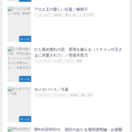
アロエ王の愛しい社畜／椿朝子
ハッピーエンド
ほのぼの
獣人／人外
スパダリ×平凡
BL小説
ひと舐め惚れの恋 星境を越える（イケメンの王さ
まに求愛されて）／壱度木里乃
ハッピーエンド
スパダリ
イケメン
美形
BL小説
ポメガバース／弓葉
ハッピーエンド
ファンタジー
ほのぼの
獣人／人外
BL小説
華KAGEROU５ 朝日のあたる場所誘拐編・お家騒