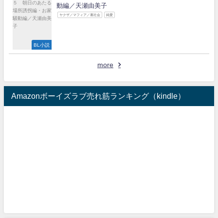
動編／天瀬由美子
ヤクザ／マフィア／裏社会
純愛
BL小説
more
Amazonボーイズラブ売れ筋ランキング（kindle）