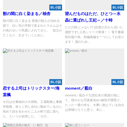
BL小説
BL小説
獣の閨に白く染まる／柚杏
望んだものはただ、ひとつ～水
晶に選ばれし王妃～／十時
獣の閨に白く染まる 黒狼の獣人が治める
国で、白い毛の半獣で産まれたラルムはそ
ただのBLじゃない!? (読者の方から頂いた
の色のせいで馬鹿にされてきた。 祖父が
感想です) 人気シリーズ第弾！！ 電子書籍
亡くなり、生きていくために...
初出版の為、前編後編を一つにしてお送り
ます！ 国のため...
BL小説
BL小説
恋する上司はトリックスター/海
moment／藍白
棠楓
moment／藍白十九世紀末の異国の地に
て。穏やかな写真家攻め×健気不憫受け。
今日は仕事納めの大掃除。工場勤務と事務
たった一冊の本を、大事に抱えている自分
所勤務、長らく同じ会社に勤めているのに
は滑稽だろうと思う。本に...
初めて顔を合わせた二人が秒で恋に落ち
た、というか欲情した。「その...