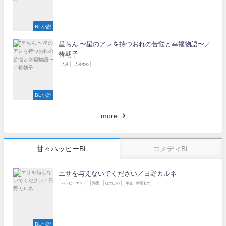
BL小説
星ちん 〜星のアレを持つおれの苦悩と幸福物語〜／
椿朝子
人外
人外攻め
BL小説
more
甘々ハッピーBL
コメディBL
エサを与えないでください／日野カルネ
ハッピーエンド
溺愛
ほのぼの
学生・学園もの
BL小説