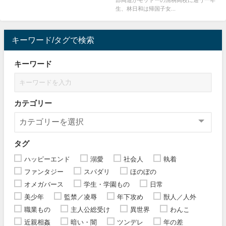
部両道がモットーの清桐高校に通う一年
生、林日和は帰国子女...
キーワード/タグで検索
キーワード
カテゴリー
タグ
ハッピーエンド
溺愛
社会人
執着
ファンタジー
スパダリ
ほのぼの
オメガバース
学生・学園もの
日常
美少年
監禁／凌辱
年下攻め
獣人／人外
職業もの
主人公総受け
異世界
わんこ
近親相姦
暗い・闇
ツンデレ
年の差