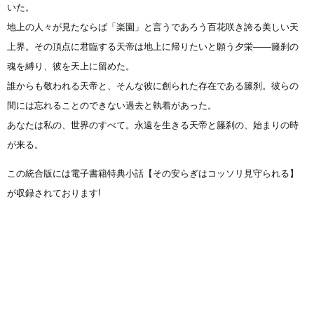
いた。
地上の人々が見たならば「楽園」と言うであろう百花咲き誇る美しい天
上界。その頂点に君臨する天帝は地上に帰りたいと願う夕栄――籐刹の
魂を縛り、彼を天上に留めた。
誰からも敬われる天帝と、そんな彼に創られた存在である籐刹。彼らの
間には忘れることのできない過去と執着があった。
あなたは私の、世界のすべて。永遠を生きる天帝と籐刹の、始まりの時
が来る。
この統合版には電子書籍特典小話【その安らぎはコッソリ見守られる】
が収録されております!