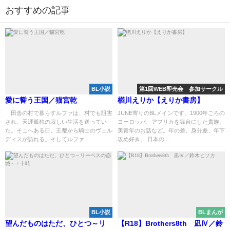
おすすめの記事
BL小説
第1回WEB即売会 参加サークル
愛に誓う王国／猫宮乾
楢川えりか【えりか書房】
田舎の村で暮らすルファは、村でも阻害
JUNE寄りのBLメインです。1900年ごろの
され、天涯孤独の寂しい生活を送ってい
ヨーロッパ、アフリカを舞台にした貴族、
た。そこへある日、王都から騎士のヴェル
美青年のお話など。年の差、身分差、年下
ディスが訪れる。そしてルファ...
攻め好き。 日本の...
BL小説
BLまんが
望んだものはただ、ひとつ～リ
【R18】Brothers8th 凪Ⅳ／鈴