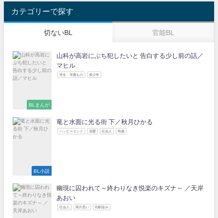
カテゴリーで探す
切ないBL
官能BL
山科が高岩にぶち犯したいと 告白する少し前の話／
マヒル
学生・学園もの
美少年
BLまんが
竜と水面に光る街 下／秋月ひかる
ハッピーエンド
溺愛
社会人
執着
BL小説
幽現に囚われて～終わりなき悦楽のキズナ～ ／天岸
あおい
社会人
両片思い
幼馴染み