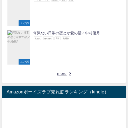
BL小説
何気ない日常の恋とか愛の話／中村優月
社会人
ほのぼの
日常
短編集
BL小説
more
Amazonボーイズラブ売れ筋ランキング（kindle）