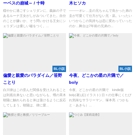
ーベスの崩城～ / 十時
木ヒソカ
穏やかに過ごすシェリダンに、義妹の子で
―――オレ…圭の兄ちゃんで良かった弟の
あるルーナ王女がしがみついてきた。自分
圭が可愛くて仕方がない兄・凪。いったい
のことが嫌いか、そう問いかける王女にシ
いつからこの気持ちは恋に変わっていった
ェリダンは優しい嘘をつく。...
のか…舞台は7年前の兄弟の...
BL小説
BL小説
偏愛と親愛のパラダイム／笹野
今夜、どこかの星の片隅で／
ことり
boly
白川律はこの歪んだ関係を受け入れること
今夜、どこかの星の片隅で kindle版
は到底出来ないと思いながらも、甥の斉木
boly(著),紅(イラスト) 日々の仕事にくたび
朝陽に触れられると体は蕩けるように反応
れ気味なサラリーマン、塚本亮（つかも
してしまう。朝陽は、律に愛...
と・あきら）...