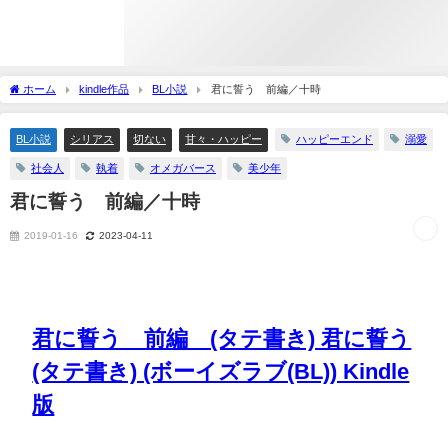
ホーム
kindle作品
BL小説
君に誓う 前編／十時
BL小説
シリアス
切ない
甘々・ハッピー
ハッピーエンド
溺愛
社会人
執着
オメガバース
美少年
君に誓う 前編／十時
2019-01-16
2023-04-11
君に誓う 前編 (タテ書き) 君に誓う
(タテ書き) (ボーイズラブ(BL)) Kindle
版