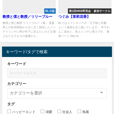
BL小説
第1回WEB即売会 参加サークル
教授と僕と教授／リリーブルー
つぐみ【茉莉花香】
教授と僕と教授 リリーブルー（著） 鬼畜
BLではファンタジーの「王子様と司書」
男との依存関係から泣く泣く脱却したイン
という漫画を主に描いています。 年下わ
テリツンデレ男が年下に甘えたいけど立場
んこ攻めと、美人ツンデレ受けです。 著
上などもろもろの遠慮から...
者ページ http://k...
キーワード/タグで検索
キーワード
カテゴリー
タグ
ハッピーエンド
溺愛
社会人
執着