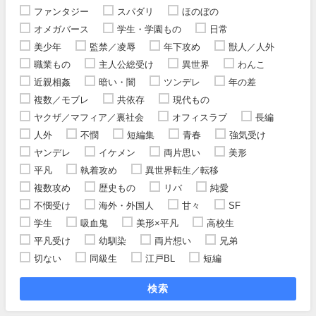
ファンタジー
スパダリ
ほのぼの
オメガバース
学生・学園もの
日常
美少年
監禁／凌辱
年下攻め
獣人／人外
職業もの
主人公総受け
異世界
わんこ
近親相姦
暗い・闇
ツンデレ
年の差
複数／モブレ
共依存
現代もの
ヤクザ／マフィア／裏社会
オフィスラブ
長編
人外
不憫
短編集
青春
強気受け
ヤンデレ
イケメン
両片思い
美形
平凡
執着攻め
異世界転生／転移
複数攻め
歴史もの
リバ
純愛
不憫受け
海外・外国人
甘々
SF
学生
吸血鬼
美形×平凡
高校生
平凡受け
幼馴染
両片想い
兄弟
切ない
同級生
江戸BL
短編
検索