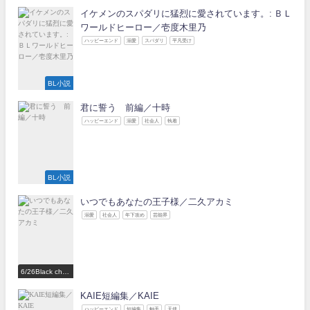
イケメンのスパダリに猛烈に愛されています。: ＢＬ
ワールドヒーロー／壱度木里乃
ハッピーエンド
溺愛
スパダリ
平凡受け
BL小説
君に誓う 前編／十時
ハッピーエンド
溺愛
社会人
執着
BL小説
いつでもあなたの王子様／二久アカミ
溺愛
社会人
年下攻め
芸能界
6/26Black choc
olate Love 参
加作家
KAIE短編集／KAIE
ハッピーエンド
短編集
触手
天使