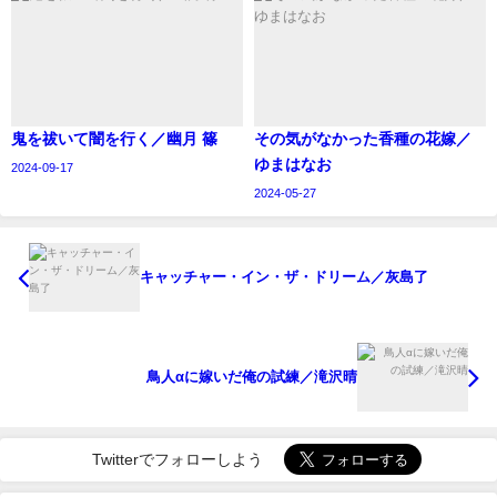
鬼を祓いて闇を行く／幽月 篠
その気がなかった香種の花嫁／
ゆまはなお
2024-09-17
2024-05-27
キャッチャー・イン・ザ・ドリーム／灰島了
鳥人αに嫁いだ俺の試練／滝沢晴
Twitterでフォローしよう