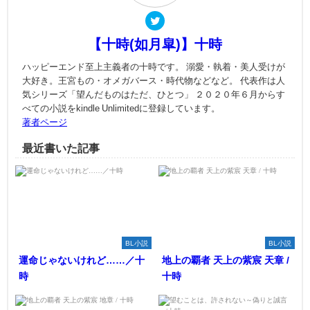
【十時(如月皐)】十時
ハッピーエンド至上主義者の十時です。 溺愛・執着・美人受けが
大好き。王宮もの・オメガバース・時代物などなど。 代表作は人
気シリーズ「望んだものはただ、ひとつ」 ２０２０年６月からす
べての小説をkindle Unlimitedに登録しています。
著者ページ
最近書いた記事
BL小説
BL小説
運命じゃないけれど……／十
地上の覇者 天上の紫宸 天章 /
時
十時