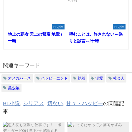
BL小説
BL小説
地上の覇者 天上の紫宸 地章 /
望むことは、許されない～偽
十時
りと誠言～/十時
関連キーワード
オメガバース
ハッピーエンド
執着
溺愛
社会人
美少年
BL小説
,
シリアス
,
切ない
,
甘々・ハッピー
の関連記
事