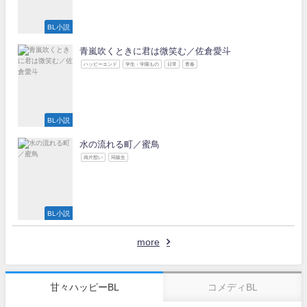
BL小説
青嵐吹くときに君は微笑む／佐倉愛斗
ハッピーエンド
学生・学園もの
日常
青春
BL小説
水の流れる町／蜜鳥
両片想い
同級生
BL小説
more
甘々ハッピーBL
コメディBL