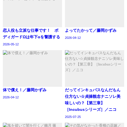
恋人役も立派な仕事です！ ボ
よってたかって／藤岡かずみ
ディガードΩは年下αを警護する
2026-04-12
2026-05-12
体で償え！／藤岡かずみ
‪だってインキュバスなんだもん
仕方ない☆貞操観念ナニソレ美
2026-04-12
味しいの？【第三章】
［Incubusシリーズ］／ニコ
2025-07-25