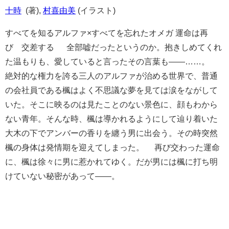
十時
(著),
村喜由美
(イラスト)
すべてを知るアルファ×すべてを忘れたオメガ 運命は再
び 交差する 全部嘘だったというのか。抱きしめてくれ
た温もりも、愛していると言ったその言葉も――……。
絶対的な権力を誇る三人のアルファが治める世界で、普通
の会社員である楓はよく不思議な夢を見ては涙をながして
いた。そこに映るのは見たことのない景色に、顔もわから
ない青年。そんな時、楓は導かれるようにして辿り着いた
大木の下でアンバーの香りを纏う男に出会う。その時突然
楓の身体は発情期を迎えてしまった。 再び交わった運命
に、楓は徐々に男に惹かれてゆく。だが男には楓に打ち明
けていない秘密があって――。