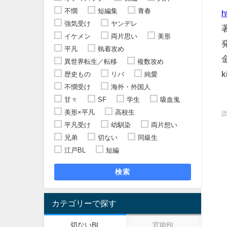
不憫
短編集
青春
h
強気受け
ヤンデレ
イケメン
両片思い
美形
平凡
執着攻め
異世界転生／転移
複数攻め
k
歴史もの
リバ
純愛
不憫受け
海外・外国人
甘々
SF
学生
吸血鬼
美形×平凡
高校生
平凡受け
幼馴染
両片想い
兄弟
切ない
同級生
江戸BL
短編
検索
カテゴリーで探す
切ないBL
官能BL