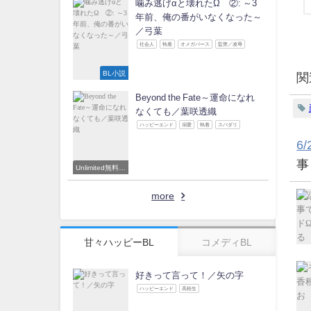
噛み逃げαと壊れたΩ ②: ～3
年前、俺の番がいなくなった～
／弓葉
社会人
執着
オメガバース
監禁／凌辱
BL小説
関
Beyond the Fate～運命になれ
なくても／葉咲透織
ハッピーエンド
溺愛
執着
スパダリ
6/
事
Unlimited無料読
み放題対象
more
甘々ハッピーBL
コメディBL
好きって言って！／矢の字
ハッピーエンド
高校生