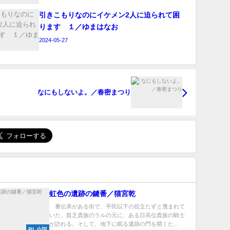
引きこもりなのにイケメン2人に迫られて困
ります １／ゆまはなお
2024-05-27
なにもしないよ。／春密まつり
虹色の遺跡の鍵番／猫宮乾
番伝承がある街で、平民以下の役立たずと蔑まれて
いた、貧乏貴族のラルの元に、ある日高位貴族の騎士
が訪れる。そして、地下に眠る遺跡の門を開くた...
BL小説