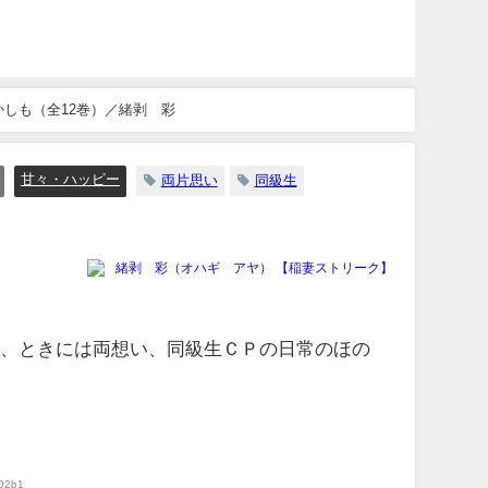
かしも（全12巻）／緒剥 彩
甘々・ハッピー
両片思い
同級生
緒剥 彩（オハギ アヤ） 【稲妻ストリーク】
い、ときには両想い、同級生ＣＰの日常のほの