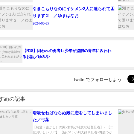
引きこもりなのにイケメン2人に迫られて困
ります２ ／ゆまはなお
2024-05-27
【R18】囚われの勇者1: 少年が盗賊の青年に囚われ
るお話／ゆみや
Twitterでフォローしよう
すめの記事
暗殺せねばならぬ殿に恋をしてしまいまし
た／弓葉
【慈愛（誑かし）の殿×女装が得意な社畜忍者】←【二
度おいしいリバ】 【脇CP：小判大好き忍者×胃袋つか