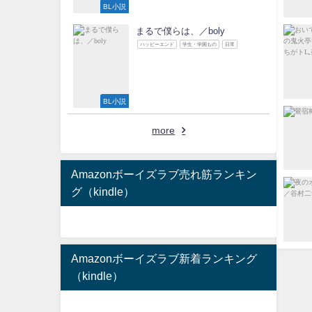
BL小説
まるで僕らは、／boly
ハッピーエンド
学生・学園もの
日常
BL小説
more
Amazonボーイズラブ売れ筋ランキン
グ（kindle）
Amazonボーイズラブ新着ランキング
（kindle）