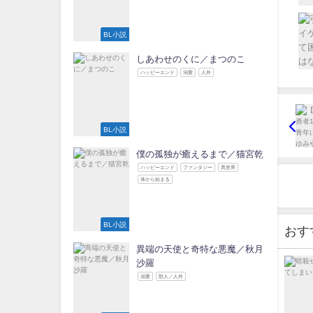
BL小説
しあわせのくに／まつのこ
ハッピーエンド
溺愛
人外
BL小説
僕の孤独が癒えるまで／猫宮乾
ハッピーエンド
ファンタジー
異世界
体から始まる
BL小説
おす
異端の天使と奇特な悪魔／秋月
沙羅
溺愛
獣人／人外