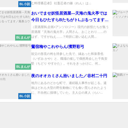
む料理番忍者】 社畜忍者の鎌（れん）は...
BL小説
おいでませ妖怪居酒屋―天海の鬼火亭では
今日もひたすらBたちがトLぶるってます／
風巻ユウ
（居酒屋BL企画×アンソロジー）現代の妖怪たちが集う
居酒屋『天海の鬼火亭』人間さん、おことわり……の
はず、ですがねえ……？時折に迷い込む人間...
BLまんが
鶯宿梅やこれやらん/濱野彩弓
祖父の形見の袴を持参した先で、縁あった和泉香也
（いずみ かや）と、職場の催しで偶然再会した千鳥安
堅（ちどり やすかた）。それをきっかけに、何...
BLまんが
夜のオオカミさん拾いました／谷村二十円
地方にあるのどかな町で、連続殺人事件が起こる。遺
体はどれも大型の野生動物にでも食い荒らされたよう
に、不自然に損壊していた。主人公の來人（らい...
BL小説