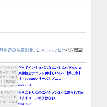
ted無料読み放題対象
,
甘々・ハッピー
の関連記
‪だってインキュバスなんだもん仕方ない☆
貞操観念ナニソレ美味しいの？【第三章】
［Incubusシリーズ］／ニコ
2025-07-25
引きこもりなのにイケメン2人に迫られて困
ります３ ／ゆまはなお
2024-05-27