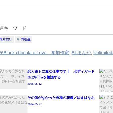
連キーワード
両片思い
同級生
26Black chocolate Love 参加作家
,
BLまんが
,
Unlimi
恋人役も立派な仕事です！ ボディガード
Ωは年下αを警護する
2026-05-12
その気がなかった香種の花嫁／ゆまはなお
2024-05-27