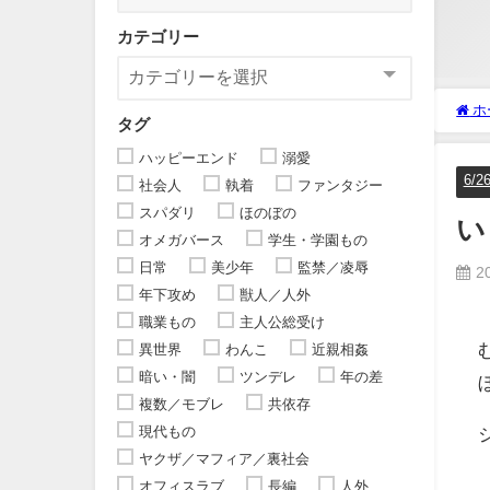
カテゴリー
ホ
タグ
ハッピーエンド
溺愛
6/2
社会人
執着
ファンタジー
スパダリ
ほのぼの
い
オメガバース
学生・学園もの
日常
美少年
監禁／凌辱
2
年下攻め
獣人／人外
職業もの
主人公総受け
異世界
わんこ
近親相姦
暗い・闇
ツンデレ
年の差
複数／モブレ
共依存
現代もの
ヤクザ／マフィア／裏社会
オフィスラブ
長編
人外