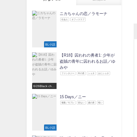
ニカちゃんの恋／ラモーナ
社会人
オフィスラブ
BL小説
【R18】囚われの勇者1: 少年が
盗賊の青年に囚われるお話／ゆ
みや
ファンタジー
年の差
ショタ
おにショタ
6/26Black choc
olate Love 参
加作家
15 Days／ニー
複数／モブレ
切ない
歳の差
暗い
BL小説