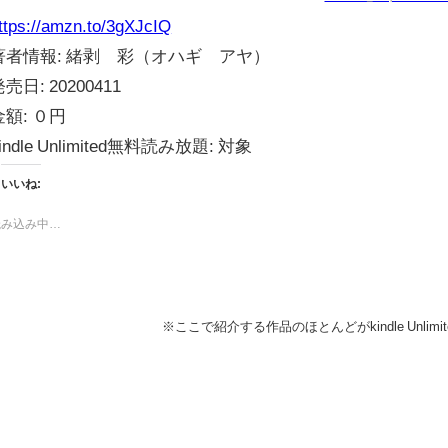
ttps://amzn.to/3gXJcIQ
著者情報:
緒剥 彩（オハギ アヤ）
発売日:
20200411
金額:
０円
indle Unlimited無料読み放題:
対象
いいね:
読み込み中…
※ここで紹介する作品のほとんどがkindle Unli