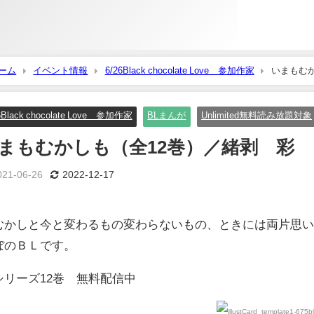
ーム
イベント情報
6/26Black chocolate Love 参加作家
いまもむ
6Black chocolate Love 参加作家
BLまんが
Unlimited無料読み放題対象
まもむかしも（全12巻）／緒剥 彩
021-06-26
2022-12-17
むかしと今と変わるもの変わらないもの、ときには両片思
ぼのＢＬです。
シリーズ12巻 無料配信中