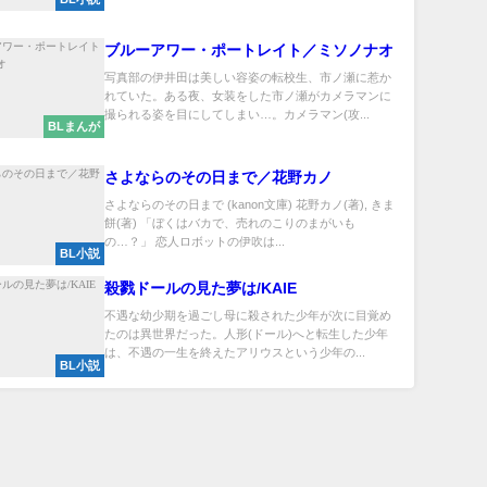
ブルーアワー・ポートレイト／ミソノナオ
写真部の伊井田は美しい容姿の転校生、市ノ瀬に惹か
れていた。ある夜、女装をした市ノ瀬がカメラマンに
撮られる姿を目にしてしまい…。カメラマン(攻...
BLまんが
さよならのその日まで／花野カノ
さよならのその日まで (kanon文庫) 花野カノ(著), きま
餅(著) 「ぼくはバカで、売れのこりのまがいも
の…？」 恋人ロボットの伊吹は...
BL小説
殺戮ドールの見た夢は/KAIE
不遇な幼少期を過ごし母に殺された少年が次に目覚め
たのは異世界だった。人形(ドール)へと転生した少年
は、不遇の一生を終えたアリウスという少年の...
BL小説