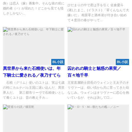
身）は恋人（嫁）募集中。そんな彼の前に
ひだまりの中で君は手を引く 佐倉愛斗
婚約者（♂）が現れた！どこから見ても怪
(著),たまこ。(イラスト) 「零くんなんて大
しさしかない...
嫌いだ」 相原零と酒本渚が付き合い始め
て４度目の春がやって...
BL小説
BL小説
異世界から来た石精使いは、年
囚われの騎士と魅惑の果実／
下騎士に愛される／夜乃すてら
百々地千早
石精（グリム）使いのユトは、実は七歳
王室直属騎士団長のウェインと王太子のオ
の時にカルナバル王国に迷い込んだ、異世
リヴァーは、幼い頃から共に育ってきた幼
界人だ。 第三都市リーヴで石精使いとし
なじみ。ウェインはオリヴァーに恋心を抱
て働くユトは、昔の教え子カ...
いているが、それは決して口...