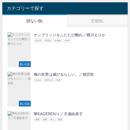
カテゴリーで探す
切ないBL
官能BL
ケンブリッジをふたたび離れ／楢川えりか
美少年
寄宿舎
全年齢
JUNE
BL小説
俺の世界は滅びるらしい。／猫宮乾
社会人
現代もの
病み
BL小説
華KAGEROU１／天瀬由美子
純愛
凌辱
外人
男娼