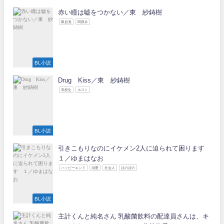
赤い瞳は嘘をつかない／東 紗鋳樹
吸血鬼
関西弁
BL小説
Drug Kiss／東 紗鋳樹
高校生
ホスト
BL小説
引きこもりなのにイケメン2人に迫られて困ります
１／ゆまはなお
ハッピーエンド
溺愛
社会人
ほのぼの
BL小説
主計くんと純名さん 乳酸菌飲料の配達員さんは、キ