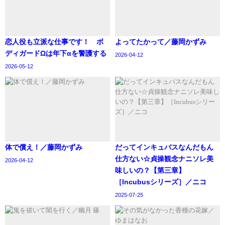
恋人役も立派な仕事です！ ボ
よってたかって／藤岡かずみ
ディガードΩは年下αを警護する
2026-04-12
2026-05-12
体で償え！／藤岡かずみ
‪だってインキュバスなんだもん
仕方ない☆貞操観念ナニソレ美
2026-04-12
味しいの？【第三章】
［Incubusシリーズ］／ニコ
2025-07-25