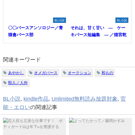
BL小説
BL小説
〇〇バースアンソロジー／青
それは、甘く甘い ― ケー
猫會バース部
キバース短編集 ― ／猫宮乾
関連キーワード
あやかし
オメガバース
オークション
和もの
獣人／人外
BL小説
,
kindle作品
,
Unlimited無料読み放題対象
,
官
能・エロい
の関連記事