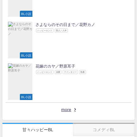
BL小説
さよならのその日まで／花野カノ
ハッピーエンド
獣人／人外
BL小説
花嫁のカヤ／野原耳子
ハッピーエンド
溺愛
ファンタジー
執着
BL小説
more
甘々ハッピーBL
コメディBL