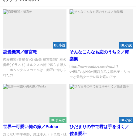
BL小説
BL小説
恋愛機関／猫宮乾
そんなこんなも恋のうち２／海
棠楓
恋愛機関 (青猫會)Kindle版 猫宮乾(著),椎名
憂希(イラスト) オルクスの街で暮らす獣人
https://www.youtube.com/watch?
――ホムンクルスのエルは、師匠に命じら
v=BlLFvdyHl0w 関西弁乙女脳男子・リョ
れたの...
ウと天然クーデレ塩対応のアヤ。...
BLまんが
BL小説
世界一可愛い俺の嫁／Pukka
ひだまりの中で君は手を引く／
佐倉愛斗
冴えない中学教師、尾辻幸人（３２歳・独