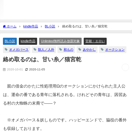
ホーム
kindle作品
BL小説
絡め取るのは、甘い糸／猫宮乾
BL小説
kindle作品
Unlimited無料読み放題対象
官能・エロい
オメガバース
獣人／人外
和もの
あやかし
オークション
絡め取るのは、甘い糸／猫宮乾
2020-10-01
2020-11-05
親の借金のかたに性処理用Ωのオークションにかけられた主人公
は、運命の番である青年に落札される。けれどその青年は、因習あ
る村の大蜘蛛の末裔で――？
※オメガバース＆妖しものです。ハッピーエンドで、脇役の番外
も収録しております。