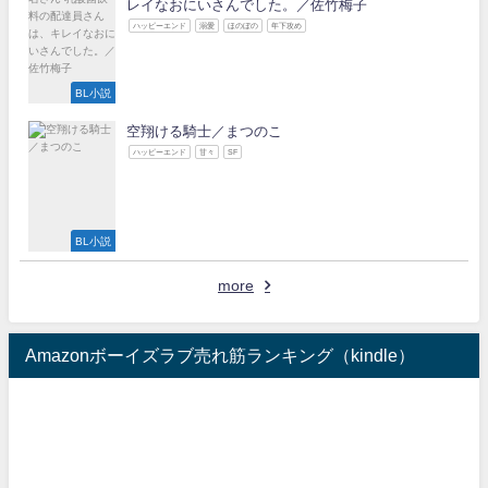
レイなおにいさんでした。／佐竹梅子
ハッピーエンド
溺愛
ほのぼの
年下攻め
BL小説
空翔ける騎士／まつのこ
ハッピーエンド
甘々
SF
BL小説
more
Amazonボーイズラブ売れ筋ランキング（kindle）