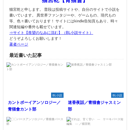
猫宮乾と申します。 普段は投稿サイトや、自分のサイトで小説を
書いています。 異世界ファンタジーや、ゲームもの、現代もの
等、色々書いております！ サイトにはkindle告知頁もあり、時々
関連短編や番外も載せています。
⇒サイト【羨望のなみに沈む】（BL小説サイト）
どうぞよろしくお願いします！
著者ページ
最近書いた記事
BL小説
BL小説
カントボーイアンソロジー／
迷香夜話／青猫會ジャスミン
青猫會カント部
部