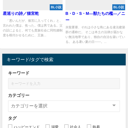
BL小説
BL小説
星巡りの詩／猫宮乾
B・D・S・M―獣たちの檻―／ニ
ー
「悪いんだが、後宮に入ってくれ」と、
言われた僕は、焦った。僕は男である。父
水龍要塞、それは小さな島にある違法建築
の話によると、何でも貴族社会に同性婚制
群の通称だ。 そこは本土の法律が届かな
度を根付かせるために、王族...
い無法地帯であり、独自の自治を築いてい
る。 ある暑い夏の日――。...
キーワード/タグで検索
キーワード
カテゴリー
タグ
ハッピーエンド
溺愛
社会人
執着