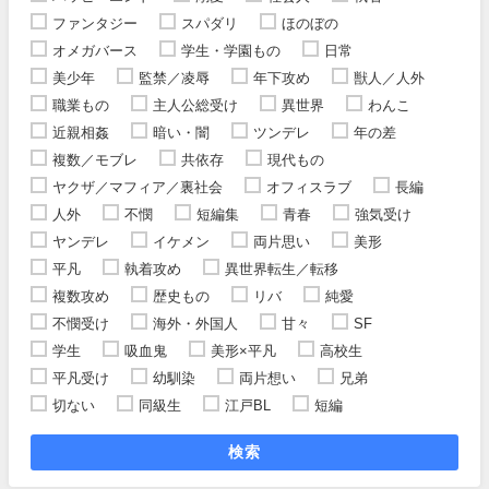
ファンタジー
スパダリ
ほのぼの
オメガバース
学生・学園もの
日常
美少年
監禁／凌辱
年下攻め
獣人／人外
職業もの
主人公総受け
異世界
わんこ
近親相姦
暗い・闇
ツンデレ
年の差
複数／モブレ
共依存
現代もの
ヤクザ／マフィア／裏社会
オフィスラブ
長編
人外
不憫
短編集
青春
強気受け
ヤンデレ
イケメン
両片思い
美形
平凡
執着攻め
異世界転生／転移
複数攻め
歴史もの
リバ
純愛
不憫受け
海外・外国人
甘々
SF
学生
吸血鬼
美形×平凡
高校生
平凡受け
幼馴染
両片想い
兄弟
切ない
同級生
江戸BL
短編
検索