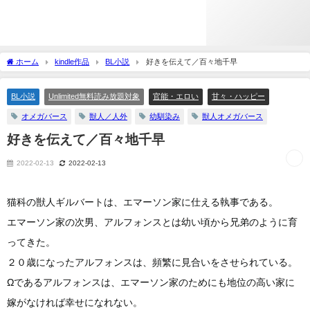
ホーム
kindle作品
BL小説
好きを伝えて／百々地千早
BL小説
Unlimited無料読み放題対象
官能・エロい
甘々・ハッピー
オメガバース
獣人／人外
幼馴染み
獣人オメガバース
好きを伝えて／百々地千早
2022-02-13
2022-02-13
猫科の獣人ギルバートは、エマーソン家に仕える執事である。
エマーソン家の次男、アルフォンスとは幼い頃から兄弟のように育
ってきた。
２０歳になったアルフォンスは、頻繁に見合いをさせられている。
Ωであるアルフォンスは、エマーソン家のためにも地位の高い家に
嫁がなければ幸せになれない。