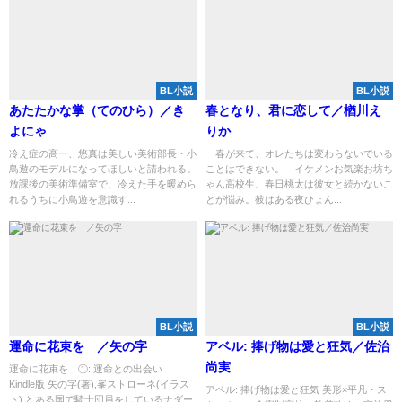
BL小説
BL小説
あたたかな掌（てのひら）／き
春となり、君に恋して／楢川え
よにゃ
りか
冷え症の高一、悠真は美しい美術部長・小
春が来て、オレたちは変わらないでいる
鳥遊のモデルになってほしいと請われる。
ことはできない。 イケメンお気楽お坊ち
放課後の美術準備室で、冷えた手を暖めら
ゃん高校生、春日桃太は彼女と続かないこ
れるうちに小鳥遊を意識す...
とが悩み。彼はある夜ひょん...
BL小説
BL小説
運命に花束を ／矢の字
アベル: 捧げ物は愛と狂気／佐治
尚実
運命に花束を ①: 運命との出会い
Kindle版 矢の字(著),峯ストローネ(イラス
アベル: 捧げ物は愛と狂気 美形×平凡・ス
ト) とある国で騎士団員をしているナダー