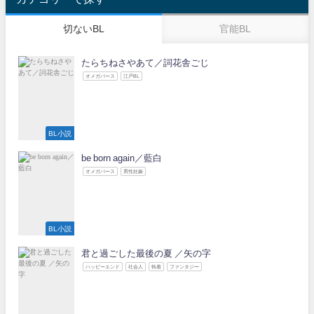
切ないBL
官能BL
たらちねさやあて／詞花舎ごじ
オメガバース
江戸BL
BL小説
be born again／藍白
オメガバース
男性妊娠
BL小説
君と過ごした最後の夏 ／矢の字
ハッピーエンド
社会人
執着
ファンタジー