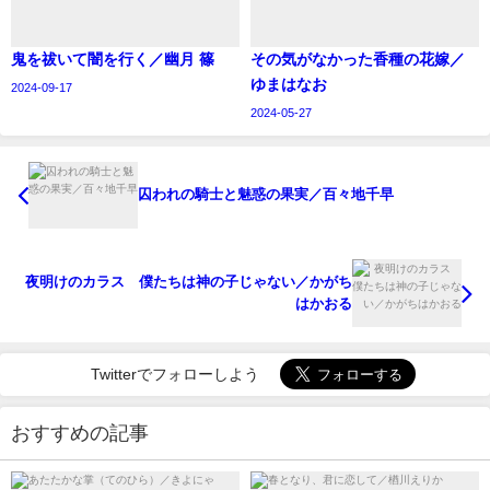
鬼を祓いて闇を行く／幽月 篠
その気がなかった香種の花嫁／
ゆまはなお
2024-09-17
2024-05-27
囚われの騎士と魅惑の果実／百々地千早
夜明けのカラス 僕たちは神の子じゃない／かがち
はかおる
Twitterでフォローしよう
おすすめの記事