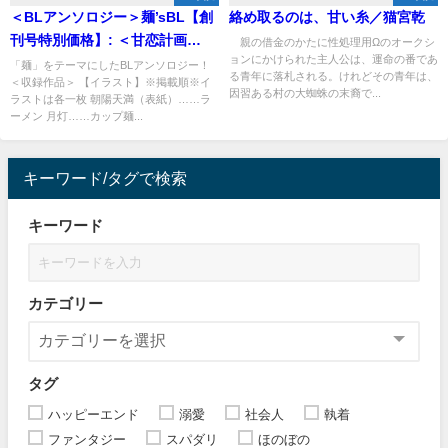
＜BLアンソロジー＞麺’sBL【創
絡め取るのは、甘い糸／猫宮乾
刊号特別価格】: ＜甘恋計画
親の借金のかたに性処理用Ωのオークシ
ョンにかけられた主人公は、運命の番であ
Vol.0＞／三谷玲
「麺」をテーマにしたBLアンソロジー！
る青年に落札される。けれどその青年は、
＜収録作品＞ 【イラスト】※掲載順※イ
因習ある村の大蜘蛛の末裔で...
ラストは各一枚 朝陽天満（表紙）……ラ
ーメン 月灯……カップ麺...
キーワード/タグで検索
キーワード
カテゴリー
タグ
ハッピーエンド
溺愛
社会人
執着
ファンタジー
スパダリ
ほのぼの