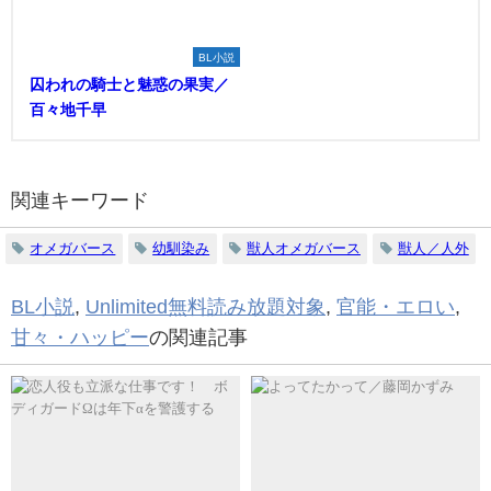
BL小説
囚われの騎士と魅惑の果実／
百々地千早
関連キーワード
オメガバース
幼馴染み
獣人オメガバース
獣人／人外
BL小説
,
Unlimited無料読み放題対象
,
官能・エロい
,
甘々・ハッピー
の関連記事