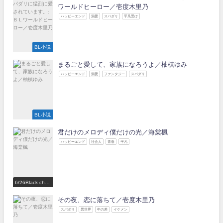
ワールドヒーロー／壱度木里乃
ハッピーエンド
溺愛
スパダリ
平凡受け
BL小説
まるごと愛して、家族になろうよ／柚槙ゆみ
ハッピーエンド
溺愛
ファンタジー
スパダリ
BL小説
君だけのメロディ僕だけの光／海棠楓
ハッピーエンド
社会人
青春
平凡
6/26Black choc
olate Love 参
加作家
その夜、恋に落ちて／壱度木里乃
スパダリ
異世界
年の差
イケメン