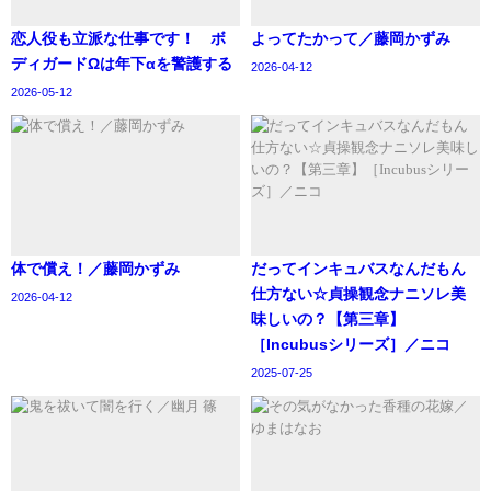
恋人役も立派な仕事です！ ボ
よってたかって／藤岡かずみ
ディガードΩは年下αを警護する
2026-04-12
2026-05-12
体で償え！／藤岡かずみ
‪だってインキュバスなんだもん
仕方ない☆貞操観念ナニソレ美
2026-04-12
味しいの？【第三章】
［Incubusシリーズ］／ニコ
2025-07-25