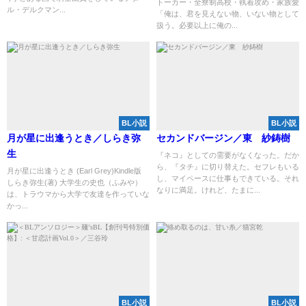
トーカー・全寮制高校・執着攻め・家族愛
ル・デルクマン...
「俺は、君を見えない物、いない物として
扱う。必要以上に俺の...
BL小説
BL小説
月が星に出逢うとき／しらき弥
セカンドバージン／東 紗鋳樹
生
『ネコ』としての需要がなくなった。だか
ら、『タチ』に切り替えた。セフレもいる
月が星に出逢うとき (Earl Grey)Kindle版
し、マイペースに仕事もできている。それ
しらき弥生(著) 大学生の史也（ふみや）
なりに満足。けれど、たまに...
は、トラウマから大学で友達を作っていな
かっ...
BL小説
BL小説