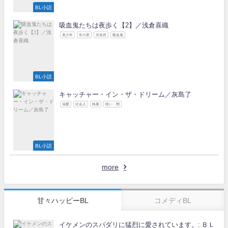
BL小説
吸血鬼たちは夜歩く【2】／浅倉喜織
美少年
年の差
共依存
吸血鬼
BL小説
キャッチャー・イン・ザ・ドリーム／灰島了
溺愛
社会人
執着
暗い・闇
BL小説
more
甘々ハッピーBL
コメディBL
イケメンのスパダリに猛烈に愛されています。: ＢＬ