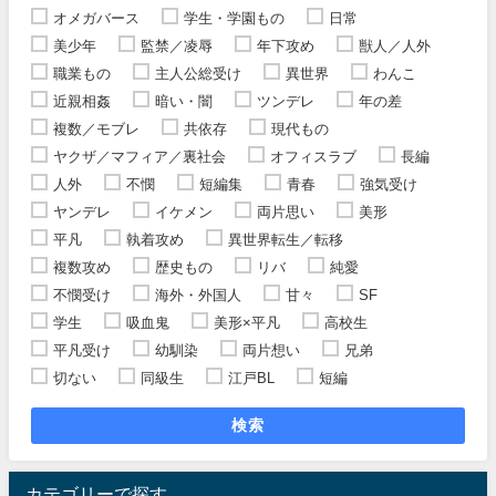
オメガバース
学生・学園もの
日常
美少年
監禁／凌辱
年下攻め
獣人／人外
職業もの
主人公総受け
異世界
わんこ
近親相姦
暗い・闇
ツンデレ
年の差
複数／モブレ
共依存
現代もの
ヤクザ／マフィア／裏社会
オフィスラブ
長編
人外
不憫
短編集
青春
強気受け
ヤンデレ
イケメン
両片思い
美形
平凡
執着攻め
異世界転生／転移
複数攻め
歴史もの
リバ
純愛
不憫受け
海外・外国人
甘々
SF
学生
吸血鬼
美形×平凡
高校生
平凡受け
幼馴染
両片想い
兄弟
切ない
同級生
江戸BL
短編
検索
カテゴリーで探す