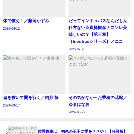
体で償え！／藤岡かずみ
‪だってインキュバスなんだもん
仕方ない☆貞操観念ナニソレ美
2026-04-12
味しいの？【第三章】
［Incubusシリーズ］／ニコ
2025-07-25
鬼を祓いて闇を行く／幽月 篠
その気がなかった香種の花嫁／
ゆまはなお
2024-09-17
2024-05-27
侯爵将軍は、初恋の王子に愛をささやく【分冊版】