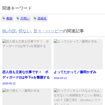
関連キーワード
教師
片想い
高校生
BL小説
,
切ない
,
甘々・ハッピー
の関連記事
恋人役も立派な仕事です！ ボ
よってたかって／藤岡かずみ
ディガードΩは年下αを警護する
2026-04-12
2026-05-12