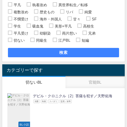
平凡
執着攻め
異世界転生／転移
複数攻め
歴史もの
リバ
純愛
不憫受け
海外・外国人
甘々
SF
学生
吸血鬼
美形×平凡
高校生
平凡受け
幼馴染
両片想い
兄弟
切ない
同級生
江戸BL
短編
検索
カテゴリーで探す
切ないBL
官能BL
デビル・クロニクル［2］菩薩を犯す／天野佑海
溺愛
執着
スパダリ
監禁／凌辱
BL小説