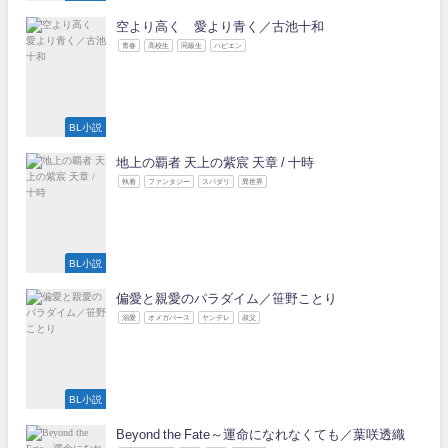
空より高く 愛より青く／古池十和
青春
高校生
同級生
ハピエン
BL小説
地上の覇者 天上の紫宸 天章 / 十時
執着
ファンタジー
スパダリ
異世界
BL小説
偏愛と親愛のパラダイム／笹野ことり
溺愛
オメガバース
ヤンデレ
叔父
BL小説
Beyond the Fate～運命になれなくても／葉咲透織