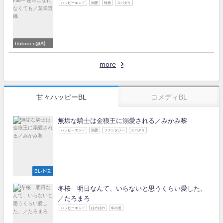
ハッピーエンド
溺愛
執着
スパダリ
Unlimited無料読
み放題対象
more
甘々ハッピーBL
コメディBL
無垢な騎士は金狼王に溺愛される／みかみ黎
ハッピーエンド
溺愛
ファンタジー
スパダリ
BL小説
冬桜 明日なんて、いらないと思うくらい愛した。
／たろまろ
ハッピーエンド
ほのぼの
年の差