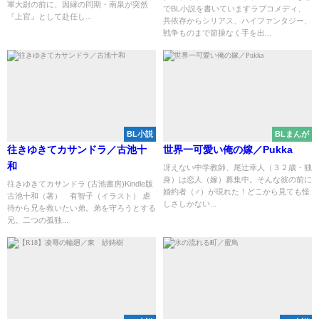
軍大尉の前に、因縁の同期・南泉が突然
でBL小説を書いていますラブコメディ、
『上官』として赴任し...
共依存からシリアス、ハイファンタジー、
戦争ものまで節操なく手を出...
BL小説
BLまんが
往きゆきてカサンドラ／古池十
世界一可愛い俺の嫁／Pukka
和
冴えない中学教師、尾辻幸人（３２歳・独
身）は恋人（嫁）募集中。そんな彼の前に
往きゆきてカサンドラ (古池書房)Kindle版
婚約者（♂）が現れた！どこから見ても怪
古池十和（著） 有智子（イラスト） 虐
しさしかない...
待から兄を救いたい弟。弟を守ろうとする
兄。二つの孤独...