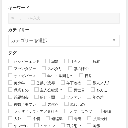
キーワード
カテゴリー
タグ
ハッピーエンド
溺愛
社会人
執着
ファンタジー
スパダリ
ほのぼの
オメガバース
学生・学園もの
日常
美少年
監禁／凌辱
年下攻め
獣人／人外
職業もの
主人公総受け
異世界
わんこ
近親相姦
暗い・闇
ツンデレ
年の差
複数／モブレ
共依存
現代もの
ヤクザ／マフィア／裏社会
オフィスラブ
長編
人外
不憫
短編集
青春
強気受け
ヤンデレ
イケメン
両片思い
美形