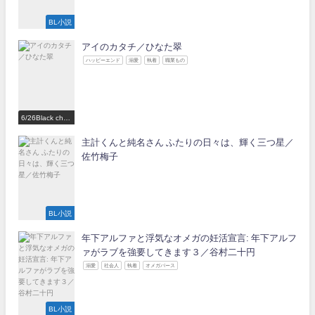
BL小説
アイのカタチ／ひなた翠
ハッピーエンド
溺愛
執着
職業もの
6/26Black choc
olate Love 参
加作家
主計くんと純名さん ふたりの日々は、輝く三つ星／
佐竹梅子
BL小説
年下アルファと浮気なオメガの妊活宣言: 年下アルフ
ァがラブを強要してきます３／谷村二十円
溺愛
社会人
執着
オメガバース
BL小説