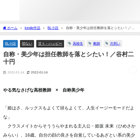
ホーム
kindle作品
BL小説
自称・美少年は担任教師を落とシたい！／谷
村二十円
BL小説
切ない
甘々・ハッピー
高校生
教師
片想い
自称・美少年は担任教師を落とシたい！／谷村二
十円
2022-01-14
2022-01-14
やる気なさげな高校教師 × 自称美少年
「姫はさ、ルックスもよくて頭もよくて、人生イージーモードだよ
な」
クラスメイトからそううらやまれる主人公・姫坂 未来（ひめさか
みらい）、16歳。自分の顔の良さを自覚しているあざとい系の美少