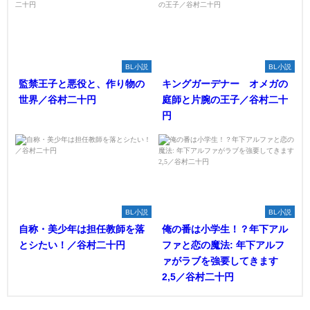
BL小説
BL小説
監禁王子と悪役と、作り物の
キングガーデナー オメガの
世界／谷村二十円
庭師と片腕の王子／谷村二十
円
BL小説
BL小説
自称・美少年は担任教師を落
俺の番は小学生！？年下アル
とシたい！／谷村二十円
ファと恋の魔法: 年下アルフ
ァがラブを強要してきます
2,5／谷村二十円