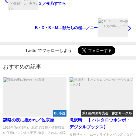
２／夜乃すてら
B・D・S・M―獣たちの檻―／ニー
Twitterでフォローしよう
おすすめの記事
BL小説
第1回WEB即売会 参加サークル
謀略の夜に抱かれ／佐宗操
滝沢晴 【 ハレタロウホンポ・
デジタルブックス】
1928年(昭和3年)。北京で諜報と情報収集
の任務につく柚木実充(ゆぎ・さねみつ)陸
投稿サイト「ムーンライトノベルズ」など