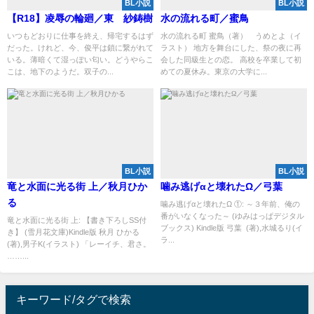
BL小説
BL小説
【R18】凌辱の輪廻／東 紗鋳樹
水の流れる町／蜜鳥
いつもどおりに仕事を終え、帰宅するはず
水の流れる町 蜜鳥（著） うめとよ（イ
だった。けれど、今、俊平は鎖に繋がれて
ラスト） 地方を舞台にした、祭の夜に再
いる。薄暗くて湿っぽい匂い。どうやらこ
会した同級生との恋。 高校を卒業して初
こは、地下のようだ。双子の...
めての夏休み。東京の大学に...
BL小説
BL小説
竜と水面に光る街 上／秋月ひか
噛み逃げαと壊れたΩ／弓葉
る
噛み逃げαと壊れたΩ ①: ～３年前、俺の
番がいなくなった～ (ゆみはっぱデジタル
竜と水面に光る街 上: 【書き下ろしSS付
ブックス) Kindle版 弓葉 (著),水城るり(イ
き】 (雪月花文庫)Kindle版 秋月 ひかる
ラ...
(著),男子K(イラスト) 「レーイチ、君さ。
……...
キーワード/タグで検索