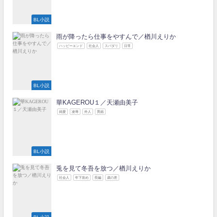
BL小説
雨が降ったら仕事をやすんで／楢川えりか
ハッピーエンド
社会人
スパダリ
日常
BL小説
華KAGEROU１／天瀬由美子
純愛
凌辱
外人
男娼
BL小説
兎を見て冬吾を放つ／楢川えりか
社会人
年下攻め
長編
歳の差