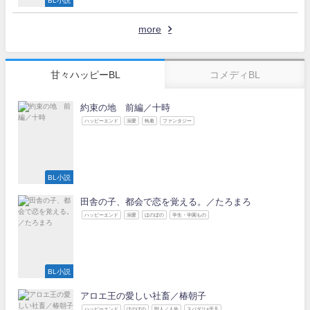
BL小説
more
甘々ハッピーBL
コメディBL
約束の地 前編／十時
ハッピーエンド
溺愛
執着
ファンタジー
BL小説
田舎の子、都会で恋を覚える。／たろまろ
ハッピーエンド
溺愛
ほのぼの
学生・学園もの
BL小説
アロエ王の愛しい社畜／椿朝子
ハッピーエンド
ほのぼの
獣人／人外
スパダリ×平凡