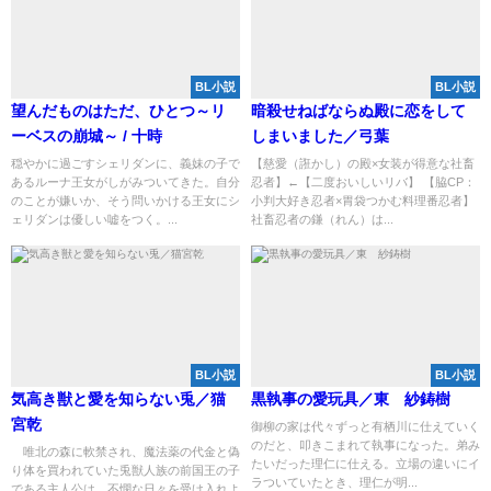
BL小説
BL小説
望んだものはただ、ひとつ～リ
暗殺せねばならぬ殿に恋をして
ーベスの崩城～ / 十時
しまいました／弓葉
穏やかに過ごすシェリダンに、義妹の子で
【慈愛（誑かし）の殿×女装が得意な社畜
あるルーナ王女がしがみついてきた。自分
忍者】←【二度おいしいリバ】 【脇CP：
のことが嫌いか、そう問いかける王女にシ
小判大好き忍者×胃袋つかむ料理番忍者】
ェリダンは優しい嘘をつく。...
社畜忍者の鎌（れん）は...
BL小説
BL小説
気高き獣と愛を知らない兎／猫
黒執事の愛玩具／東 紗鋳樹
宮乾
御柳の家は代々ずっと有栖川に仕えていく
のだと、叩きこまれて執事になった。弟み
唯北の森に軟禁され、魔法薬の代金と偽
たいだった理仁に仕える。立場の違いにイ
り体を買われていた兎獣人族の前国王の子
ラついていたとき、理仁が明...
である主人公は、不憫な日々を受け入れよ