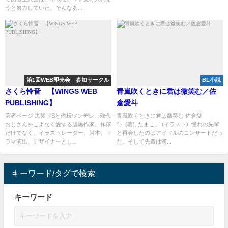
うと努力していた。そんなあ...
第1回WEB即売会 参加サークル
BL小説
さくら怜音 【WINGS WEB
青嵐吹くときに君は微笑む／佐
PUBLISHING】
倉愛斗
著者ページ 黒髪ドSと俺様ツンデレ、残念
青嵐吹くときに君は微笑む 佐倉愛
おじさんをこよなく愛する腹黒作家。作家
斗 (著), たまこ。 (イラスト) 憧れの先輩
だけでなく、イラストレーター、脚本、ド
と再会したのはアイドルのコンサートだっ
ラマ演出、デザイナーとし...
た。そして先輩は滴...
キーワード/タグで検索
キーワード