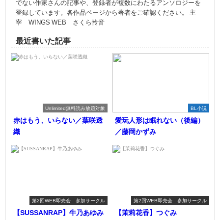
でない作家さんの記事や、登録者が複数にわたるアンソロジーを
登録しています。各作品ページから著者をご確認ください。 主
宰 WINGS WEB さくら怜音
最近書いた記事
Unlimited無料読み放題対象
BL小説
赤はもう、いらない／葉咲透
愛玩人形は眠れない（後編）
織
／藤岡かずみ
第2回WEB即売会 参加サークル
第2回WEB即売会 参加サークル
【SUSSANRAP】牛乃あゆみ
【茉莉花香】つぐみ