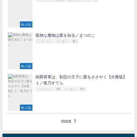
BL小説
孤独な魔物は愛を知る／まつのこ
ハッピーエンド
ファンタジー
魔法
BL小説
侯爵将軍は、初恋の王子に愛をささやく【分冊版】
１／夜乃すてら
ハッピーエンド
溺愛
ファンタジー
騎士
BL小説
more