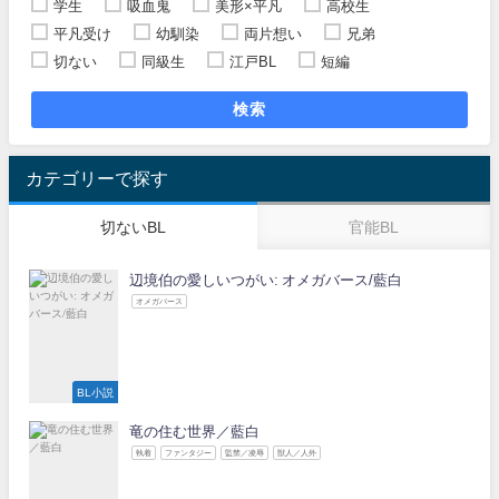
学生
吸血鬼
美形×平凡
高校生
平凡受け
幼馴染
両片想い
兄弟
切ない
同級生
江戸BL
短編
検索
カテゴリーで探す
切ないBL
官能BL
辺境伯の愛しいつがい: オメガバース/藍白
オメガバース
BL小説
竜の住む世界／藍白
執着
ファンタジー
監禁／凌辱
獣人／人外