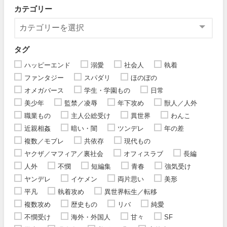
カテゴリー
タグ
ハッピーエンド
溺愛
社会人
執着
ファンタジー
スパダリ
ほのぼの
オメガバース
学生・学園もの
日常
美少年
監禁／凌辱
年下攻め
獣人／人外
職業もの
主人公総受け
異世界
わんこ
近親相姦
暗い・闇
ツンデレ
年の差
複数／モブレ
共依存
現代もの
ヤクザ／マフィア／裏社会
オフィスラブ
長編
人外
不憫
短編集
青春
強気受け
ヤンデレ
イケメン
両片思い
美形
平凡
執着攻め
異世界転生／転移
複数攻め
歴史もの
リバ
純愛
不憫受け
海外・外国人
甘々
SF