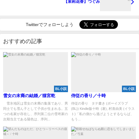
【茉莉花香】つぐみ
Twitterでフォローしよう
おすすめの記事
BL小説
BL小説
雪女の末裔の結婚／猫宮乾
侍従の香り／十時
雪氷地区は雪女の末裔の集落であり、男
侍従の香り タテ書き (ボーイズラブ
同士でも雪ん子として子供が生まれる。五
(BL)) Kindle版十時 (著), 村喜由美 (イラス
つの名家が存在し、序列第二位の雪嵜家の
ト)「私の側から逃げようとするならば、
次期当主である陽色は、序列...
もう...