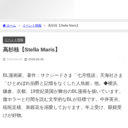
ホーム
イベント情報
高杉桂【Stella Maris】
イベント情報
高杉桂【Stella Maris】
2020-04-30
2020-04-30
BL漫画家。著作：サクシードさま「七月怪談」天海社さま
「ひとめぼれ伯爵と記憶をなくした人魚姫」他。◆横浜、
鎌倉、京都、19世紀英国が舞台のBL漫画を描いています。
微ホラーと行間を読む文学的なBLが目標です。中井英夫、
稲垣足穂、泉鏡花を溺愛しております。年上受け、眼鏡受
けが好物。