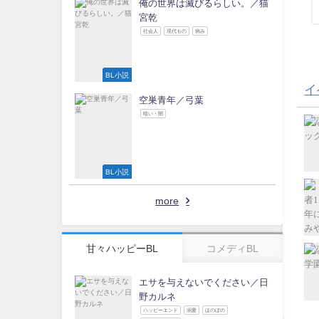
俺の世界は滅びるらしい。／猫
宮乾
社会人
現代もの
病み
BL小説
イ
空巣青年／弓葉
暗い・闇
BL小説
more
甘々ハッピーBL
コメディBL
エサを与えないでください／日
野カルネ
ハッピーエンド
溺愛
ほのぼの