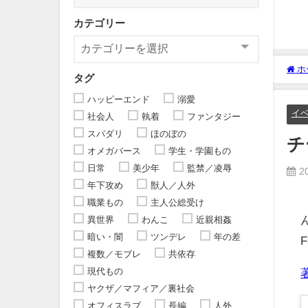
カテゴリー
ホ
タグ
ハッピーエンド
溺愛
イ
社会人
執着
ファンタジー
スパダリ
ほのぼの
チ
オメガバース
学生・学園もの
日常
美少年
監禁／凌辱
2
年下攻め
獣人／人外
職業もの
主人公総受け
異世界
わんこ
近親相姦
暗い・闇
ツンデレ
年の差
複数／モブレ
共依存
現代もの
ヤクザ／マフィア／裏社会
オフィスラブ
長編
人外