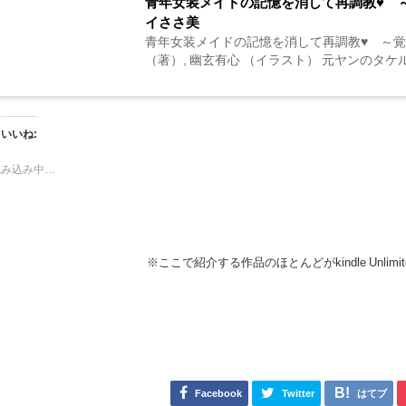
青年女装メイドの記憶を消して再調教♥ 
イささ美
青年女装メイドの記憶を消して再調教♥ ～覚
（著）, 幽玄有心 （イラスト） 元ヤンのタケル
いいね:
読み込み中…
※ここで紹介する作品のほとんどがkindle Unli
Facebook
Twitter
はてブ