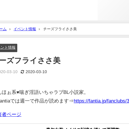
ーム
イベント情報
チーズフライささ美
ベント情報
ーズフライささ美
020-03-10
2020-03-10
んほぉ系♥喘ぎ淫語いちゃラブBL小説家。
Fantiaでは週一で作品が読めます⇒
https://fantia.jp/fanclubs/
著者ページ