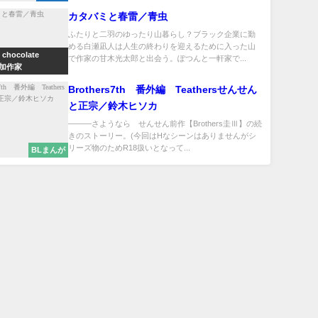
カタバミと春雷／青虫
ふたりと二羽のゆったり山暮らし？ブラック企業に勤
める白瀬凪人は人生の終わりを迎えるために入った山
 chocolate
で作家の甘木光太郎と出会う。ぽつんと一軒家で...
参加作家
Brothers7th 番外編 Teathersせんせん
と正宗／鈴木ヒソカ
―――さようなら せんせん前作【Brothers圭Ⅲ】の続
きのストーリー。(今回はHなシーンはありませんがシ
リーズ物のためR18扱いとなって...
BLまんが