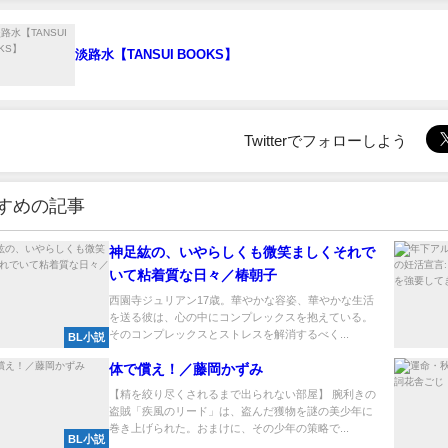
淡路水【TANSUI BOOKS】
Twitterでフォローしよう
すめの記事
神足紘の、いやらしくも微笑ましくそれで
いて粘着質な日々／椿朝子
西園寺ジュリアン17歳。華やかな容姿、華やかな生活
を送る彼は、心の中にコンプレックスを抱えている。
そのコンプレックスとストレスを解消するべく...
BL小説
体で償え！／藤岡かずみ
【精を絞り尽くされるまで出られない部屋】 腕利きの
盗賊「疾風のリード」は、盗んだ獲物を謎の美少年に
巻き上げられた。おまけに、その少年の策略で...
BL小説