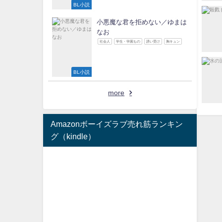
BL小説
小悪魔な君を拒めない／ゆまは
なお
社会人
学生・学園もの
誘い受け
胸キュン
BL小説
more
Amazonボーイズラブ売れ筋ランキン
グ（kindle）