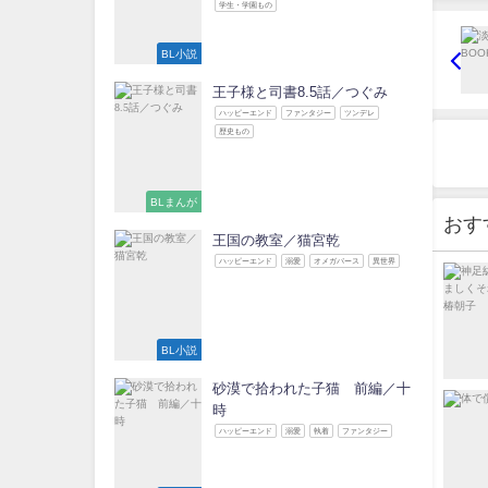
学生・学園もの
BL小説
王子様と司書8.5話／つぐみ
ハッピーエンド
ファンタジー
ツンデレ
歴史もの
BLまんが
おす
王国の教室／猫宮乾
ハッピーエンド
溺愛
オメガバース
異世界
BL小説
砂漠で拾われた子猫 前編／十
時
ハッピーエンド
溺愛
執着
ファンタジー