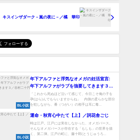
キスインザダーク－嵐の夜に－／橘 華印
年下アルファと浮気なオメガの妊活宣言:
年下アルファがラブを強要してきます３／
谷村二十円
「これから死ぬほど泣いて感じて、今日こそ俺の子を
孕(はら)んでもらいますからね」 内側の柔らかな部分
を犯しながら、番（つがい）の相手は耳に毒...
BL小説
運命・秋宵心中たて【上】／詞花舎ごじ
時は江戸。江戸には実在しなかった、オメガバース。
そんなオメガバースが存在する「もしも」の世界を描
く、第二弾。江戸の町に、藤十郎(とうじゅうろ...
BL小説