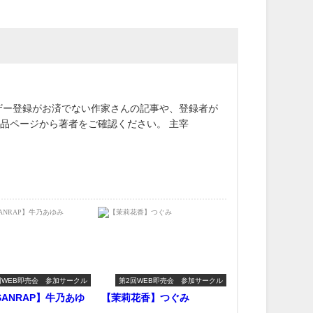
ザー登録がお済でない作家さんの記事や、登録者が
作品ページから著者をご確認ください。 主宰
回WEB即売会 参加サークル
第2回WEB即売会 参加サークル
SANRAP】牛乃あゆ
【茉莉花香】つぐみ