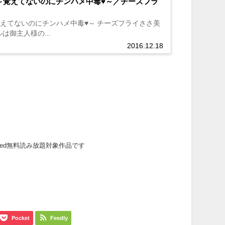
～覚えてないのにチンハメ中毒♥～／チーズフラ
えてないのにチンハメ中毒♥～ チーズフライささ美
は御主人様の...
2016.12.18
mited無料読み放題対象作品です
Pocket
Feedly