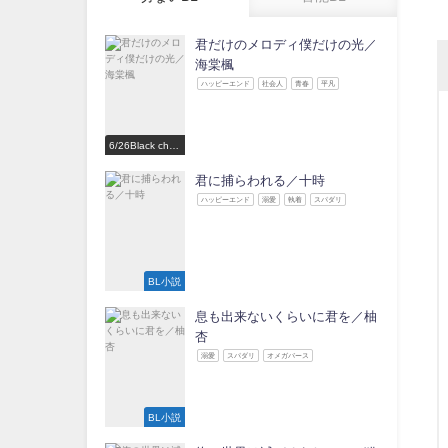
君だけのメロディ僕だけの光／
海棠楓
ハッピーエンド
社会人
青春
平凡
6/26Black choc
olate Love 参
加作家
君に捕らわれる／十時
ハッピーエンド
溺愛
執着
スパダリ
BL小説
息も出来ないくらいに君を／柚
杏
溺愛
スパダリ
オメガバース
BL小説