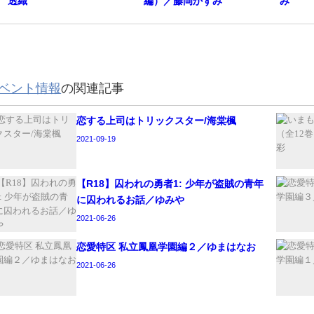
透織
編）／藤岡かずみ
み
ベント情報
の関連記事
恋する上司はトリックスター/海棠楓
2021-09-19
【R18】囚われの勇者1: 少年が盗賊の青年
に囚われるお話／ゆみや
2021-06-26
恋愛特区 私立鳳凰学園編２／ゆまはなお
2021-06-26