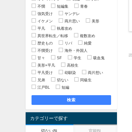
不憫
短編集
青春
強気受け
ヤンデレ
イケメン
両片思い
美形
平凡
執着攻め
異世界転生／転移
複数攻め
歴史もの
リバ
純愛
不憫受け
海外・外国人
甘々
SF
学生
吸血鬼
美形×平凡
高校生
平凡受け
幼馴染
両片想い
兄弟
切ない
同級生
江戸BL
短編
検索
カテゴリーで探す
切ないBL
官能BL