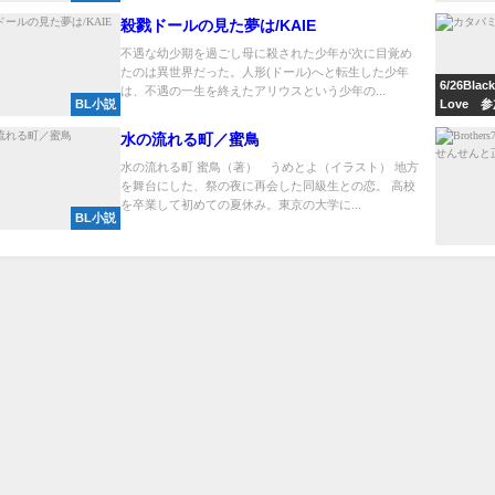
殺戮ドールの見た夢は/KAIE
不遇な幼少期を過ごし母に殺された少年が次に目覚め
たのは異世界だった。人形(ドール)へと転生した少年
6/26Black
は、不遇の一生を終えたアリウスという少年の...
BL小説
Love 
水の流れる町／蜜鳥
水の流れる町 蜜鳥（著） うめとよ（イラスト） 地方
を舞台にした、祭の夜に再会した同級生との恋。 高校
を卒業して初めての夏休み。東京の大学に...
BL小説