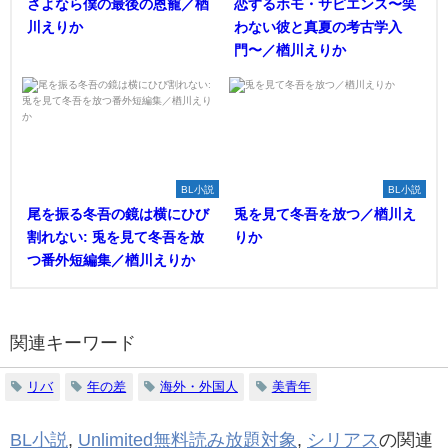
さよなら僕の最後の恩寵／楢
恋するホモ・サピエンス〜笑
川えりか
わない彼と真夏の考古学入
門〜／楢川えりか
BL小説
BL小説
尾を振る冬吾の鏡は横にひび
兎を見て冬吾を放つ／楢川え
割れない: 兎を見て冬吾を放
りか
つ番外短編集／楢川えりか
関連キーワード
リバ
年の差
海外・外国人
美青年
BL小説
,
Unlimited無料読み放題対象
,
シリアス
の関連