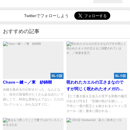
Twitterでフォローしよう
おすすめの記事
BL小説
BL小説
Chave～鍵～／東 紗鋳樹
呪われたカエルの王さまなので
すが同じく呪われたオメガの王
合鍵を集めるのが好きだった。なんとな
く、自分の居場所がたくさんあるみたいで
さまに溺愛されています。／壱
【たて書き版＆立会人が見守る初夜の儀式
嬉しくて。特別な意味なんてない。ただの
のおまけ付き】『至極の悦びを彼に…』
度木里乃
コレクション。みんなはすぐに...
千年に一度の賢王とも称されるイケメン王
カール（攻）週末に開かれる...