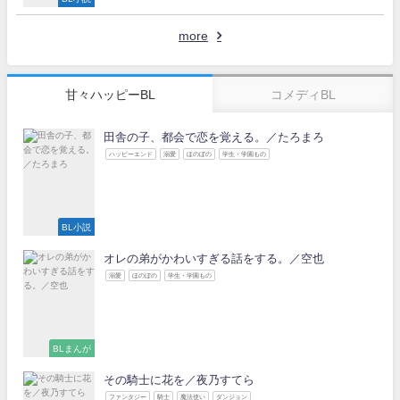
more
甘々ハッピーBL
コメディBL
田舎の子、都会で恋を覚える。／たろまろ
ハッピーエンド
溺愛
ほのぼの
学生・学園もの
BL小説
オレの弟がかわいすぎる話をする。／空也
溺愛
ほのぼの
学生・学園もの
BLまんが
その騎士に花を／夜乃すてら
ファンタジー
騎士
魔法使い
ダンジョン