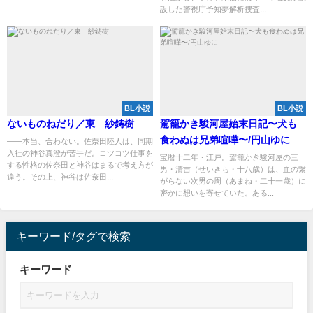
設した警視庁予知夢解析捜査...
BL小説
BL小説
ないものねだり／東 紗鋳樹
駕籠かき駿河屋始末日記〜犬も
食わぬは兄弟喧嘩〜/円山ゆに
――本当、合わない。佐奈田陸人は、同期
入社の神谷真澄が苦手だ。コツコツ仕事を
宝暦十二年・江戸。駕籠かき駿河屋の三
する性格の佐奈田と神谷はまるで考え方が
男・清吉（せいきち・十八歳）は、血の繋
違う。その上、神谷は佐奈田...
がらない次男の周（あまね・二十一歳）に
密かに想いを寄せていた。ある...
キーワード/タグで検索
キーワード