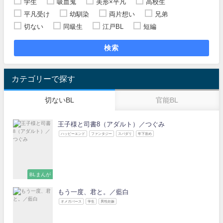
学生
吸血鬼
美形×平凡
高校生
平凡受け
幼馴染
両片想い
兄弟
切ない
同級生
江戸BL
短編
検索
カテゴリーで探す
切ないBL
官能BL
王子様と司書8（アダルト）／つぐみ
ハッピーエンド
ファンタジー
スパダリ
年下攻め
BLまんが
もう一度、君と。／藍白
オメガバース
学生
男性妊娠