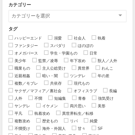
カテゴリー
タグ
ハッピーエンド
溺愛
社会人
執着
ファンタジー
スパダリ
ほのぼの
オメガバース
学生・学園もの
日常
美少年
監禁／凌辱
年下攻め
獣人／人外
職業もの
主人公総受け
異世界
わんこ
近親相姦
暗い・闇
ツンデレ
年の差
複数／モブレ
共依存
現代もの
ヤクザ／マフィア／裏社会
オフィスラブ
長編
人外
不憫
短編集
青春
強気受け
ヤンデレ
イケメン
両片思い
美形
平凡
執着攻め
異世界転生／転移
複数攻め
歴史もの
リバ
純愛
不憫受け
海外・外国人
甘々
SF