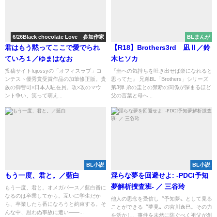
6/26Black chocolate Love 参加作家
BLまんが
君はもう黙ってここで愛でられ
【R18】Brothers3rd 凪Ⅱ／鈴
ていろ１／ゆまはなお
木ヒソカ
投稿サイトfujossyの「オフィスラブ」コ
『圭への気持ちを吐き出せば楽になれると
ンテスト優秀賞受賞作品の加筆修正版。貴
思ってた』 兄弟BL「Brothers」シリーズ
族の御曹司×日本人駐在員。攻×攻のマウ
第3弾 弟の圭との禁断の関係が深まるほど
ント争い、笑って萌え...
父の言葉と母へ...
BL小説
BL小説
もう一度、君と。／藍白
淫らな夢を回避せよ: -PDCI予知
夢解析捜査班- ／ 三谷玲
もう一度、君と。オメガバース／藍白番に
なるのは卒業してから。互いに学生だか
他人の思念を受信し〝予知夢〟として見る
ら、卒業したら番になろうと約束する。そ
ことができる〝夢見〟の宮川逸巳。その力
んな中、思わぬ事故に遭い――...
を活かし、事件を未然に防ぐべく祖父が創