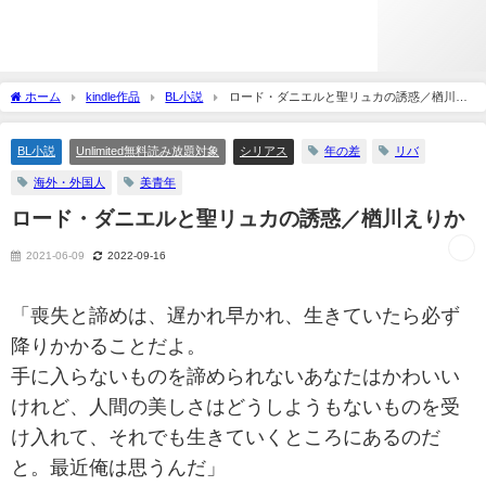
ホーム
kindle作品
BL小説
ロード・ダニエルと聖リュカの誘惑／楢川え
りか
BL小説
Unlimited無料読み放題対象
シリアス
年の差
リバ
海外・外国人
美青年
ロード・ダニエルと聖リュカの誘惑／楢川えりか
2021-06-09
2022-09-16
「喪失と諦めは、遅かれ早かれ、生きていたら必ず
降りかかることだよ。
手に入らないものを諦められないあなたはかわいい
けれど、人間の美しさはどうしようもないものを受
け入れて、それでも生きていくところにあるのだ
と。最近俺は思うんだ」