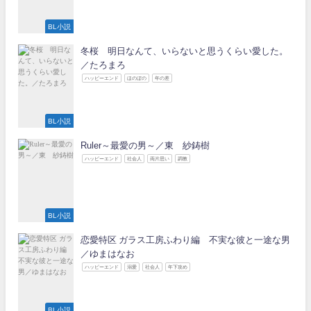
BL小説
冬桜 明日なんて、いらないと思うくらい愛した。
／たろまろ
ハッピーエンド
ほのぼの
年の差
BL小説
Ruler～最愛の男～／東 紗鋳樹
ハッピーエンド
社会人
両片思い
調教
BL小説
恋愛特区 ガラス工房ふわり編 不実な彼と一途な男
／ゆまはなお
ハッピーエンド
溺愛
社会人
年下攻め
BL小説