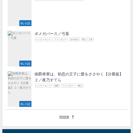
BL小説
ポメガバース／弓葉
ハッピーエンド
ファンタジー
ほのぼの
獣人／人外
BL小説
侯爵将軍は、初恋の王子に愛をささやく【分冊版】
２／夜乃すてら
ハッピーエンド
溺愛
ファンタジー
騎士
BL小説
more