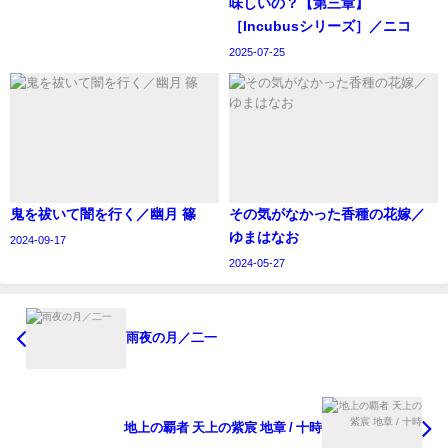
味しいの？【第三章】
［Incubusシリーズ］／ニコ
2025-07-25
鬼を祓いて闇を行く／幽月 篠
その気がなかった香種の花嫁／
ゆまはなお
2024-09-17
2024-05-27
雨夜の月／二一
地上の覇者 天上の紫宸 地章 / 十時