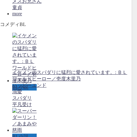
メスお兄さん
童貞
more
コメディBL
イケメンのスパダリに猛烈に愛されています。: ＢＬ
ワールドヒーロー／壱度木里乃
ハッピーエンド
BL小説
溺愛
スパダリ
平凡受け
BL小説