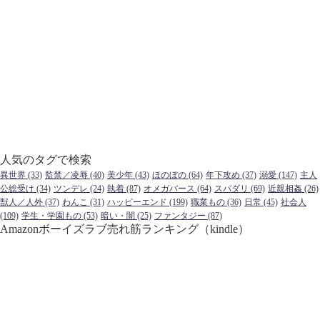
人気のタグで検索
異世界
(33)
監禁／凌辱
(40)
美少年
(43)
ほのぼの
(64)
年下攻め
(37)
溺愛
(147)
主人
公総受け
(34)
ツンデレ
(24)
執着
(87)
オメガバース
(64)
スパダリ
(69)
近親相姦
(26)
獣人／人外
(37)
わんこ
(31)
ハッピーエンド
(199)
職業もの
(36)
日常
(45)
社会人
(109)
学生・学園もの
(53)
暗い・闇
(25)
ファンタジー
(87)
Amazonボーイズラブ売れ筋ランキング（kindle）