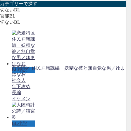
カテゴリーで探す
切ないBL
官能BL
切ないBL
恋愛特区 住民戸籍課編 妖精な彼と無自覚な男／ゆま
BL小説
はなお
社会人
年下攻め
長編
イケメン
BL小説