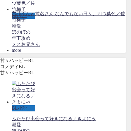
主計くんと純名さん なんでもない日々、四つ葉色／佐
BL小説
竹梅子
溺愛
ほのぼの
年下攻め
メスお兄さん
more
甘々ハッピーBL
コメディBL
甘々ハッピーBL
BL小説
ふたたび出会って好きになる／きよにゃ
溺愛
ほのぼの