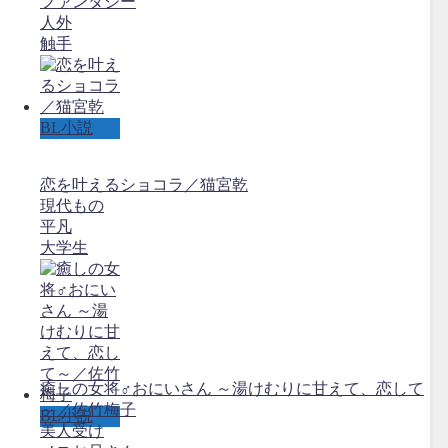
ファンタジー
人外
触手
BL小説
恋を叶えるショコラ／猫宮乾
現代もの
平凡
大学生
癒しの女将♂おにいさん ～湯けむりに甘えて、恋して
～／佐竹梅子
BL小説
美人受け