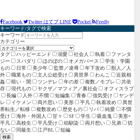
Facebook
Twitter
はてブ
LINE
Pocket
Feedly
キーワード/タグで検索
キーワード
カテゴリー
タグ
ハッピーエンド
溺愛
社会人
執着
ファンタ
ジー
スパダリ
ほのぼの
オメガバース
学生・学園
もの
日常
美少年
監禁／凌辱
年下攻め
獣人／人
外
職業もの
主人公総受け
異世界
わんこ
近親相
姦
暗い・闇
ツンデレ
年の差
複数／モブレ
共依
存
現代もの
ヤクザ／マフィア／裏社会
オフィスラブ
長編
人外
不憫
短編集
青春
強気受け
ヤンデ
レ
イケメン
両片思い
美形
平凡
執着攻め
異世
界転生／転移
複数攻め
歴史もの
リバ
純愛
不憫
受け
海外・外国人
甘々
SF
学生
吸血鬼
美形×
平凡
高校生
平凡受け
幼馴染
両片想い
兄弟
切
ない
同級生
江戸BL
短編
検索