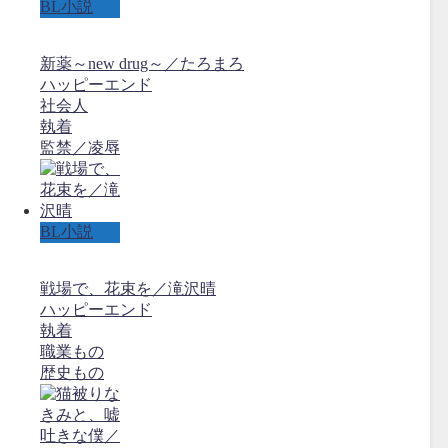
BL小説
新薬～new drug～／たろまろ
ハッピーエンド
社会人
執着
監禁／凌辱
BL小説
戦場で、花束を／滝沢晴
ハッピーエンド
執着
職業もの
歴史もの