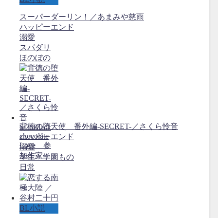
スーパーダーリン！／あまみや慈雨
ハッピーエンド
溺愛
スパダリ
ほのぼの
背徳の堕天使 番外編-SECRET-／さくら怜音
6/26Black
chocolate
ハッピーエンド
Love 参
溺愛
加作家
学生・学園もの
日常
BL小説