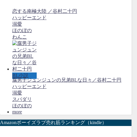
恋する南極大陸 ／谷村二十円
ハッピーエンド
溺愛
ほのぼの
わんこ
BL小説
腐男子ジュンジュンの兄弟BLな日々／谷村二十円
ハッピーエンド
溺愛
スパダリ
ほのぼの
more
Amazonボーイズラブ売れ筋ランキング（kindle）