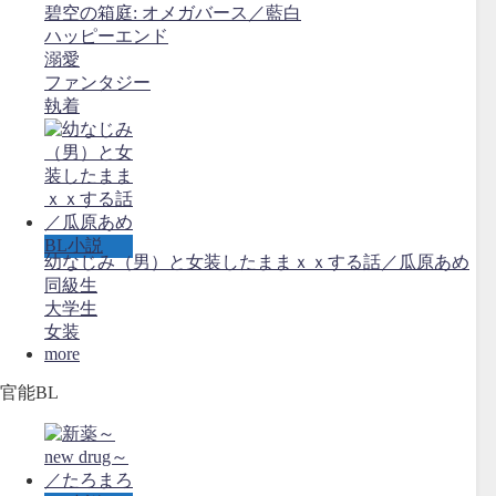
碧空の箱庭: オメガバース／藍白
ハッピーエンド
溺愛
ファンタジー
執着
BL小説
幼なじみ（男）と女装したままｘｘする話／瓜原あめ
同級生
大学生
女装
more
官能BL