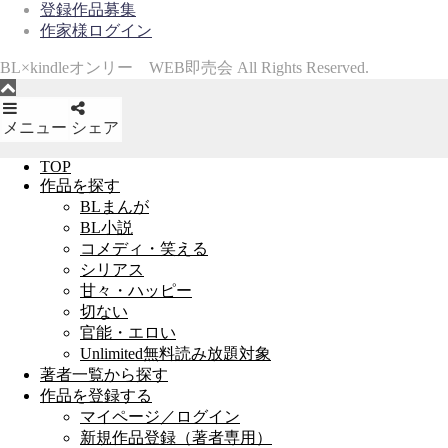
登録作品募集
作家様ログイン
BL×kindleオンリー WEB即売会 All Rights Reserved.
メニュー
シェア
TOP
作品を探す
BLまんが
BL小説
コメディ・笑える
シリアス
甘々・ハッピー
切ない
官能・エロい
Unlimited無料読み放題対象
著者一覧から探す
作品を登録する
マイページ／ログイン
新規作品登録（著者専用）