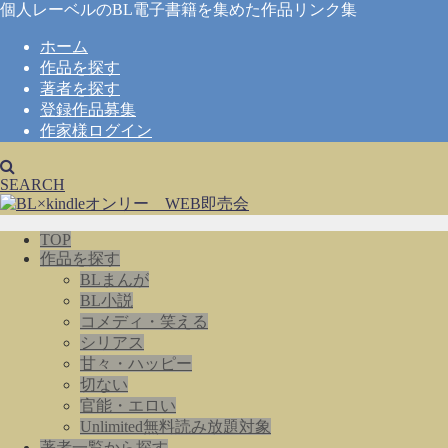
個人レーベルのBL電子書籍を集めた作品リンク集
ホーム
作品を探す
著者を探す
登録作品募集
作家様ログイン
SEARCH
TOP
作品を探す
BLまんが
BL小説
コメディ・笑える
シリアス
甘々・ハッピー
切ない
官能・エロい
Unlimited無料読み放題対象
著者一覧から探す