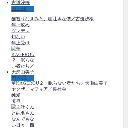
BL小説
猫被りなきみと、嘘吐きな僕／古斑汐桜
年下攻め
ツンデレ
切ない
年上受け
BL小説
華KAGEROU２ 眠らない者たち／天瀬由美子
ヤクザ／マフィア／裏社会
純愛
凌辱