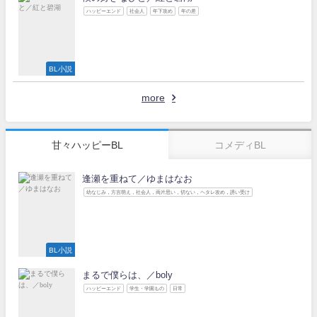
ハッピーエンド
社会人
年下攻め
年の差
BL小説
more
甘々ハッピーBL
コメディBL
逢瀬を重ねて／ゆまはなお
幼なじみ，方言萌え，社会人，両片思い，切ない，ヘタレ攻め，誘い受け
BL小説
まるで僕らは、／boly
ハッピーエンド
学生・学園もの
日常