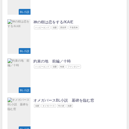
BL小説
神の樹は恋をする/KAIE
ハッピーエンド
溺愛
異世界
不老長寿
BL小説
約束の地 前編／十時
ハッピーエンド
溺愛
執着
ファンタジー
BL小説
オメガバースBL小説 墓碑を臨む窓
溺愛
オメガバース
年の差
純愛