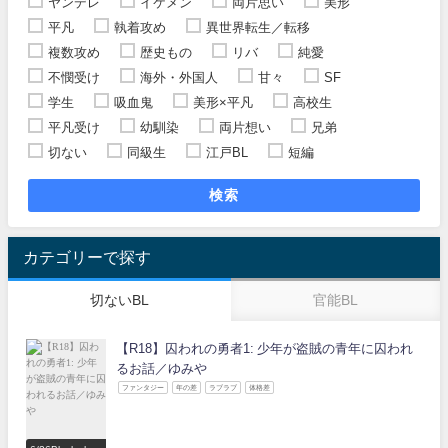
ヤンデレ
イケメン
両片思い
美形
平凡
執着攻め
異世界転生／転移
複数攻め
歴史もの
リバ
純愛
不憫受け
海外・外国人
甘々
SF
学生
吸血鬼
美形×平凡
高校生
平凡受け
幼馴染
両片想い
兄弟
切ない
同級生
江戸BL
短編
検索
カテゴリーで探す
切ないBL
官能BL
【R18】囚われの勇者1: 少年が盗賊の青年に囚われ
るお話／ゆみや
ファンタジー
年の差
ラブラブ
体格差