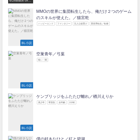
6/26Black choc
olate Love 参
加作家
MMOの世界に集団転生したら、俺だけ２つのゲーム
のスキルが使えた。／猫宮乾
ハッピーエンド
ファンタジー
主人公総受け
異世界転生／転移
BL小説
空巣青年／弓葉
暗い・闇
BL小説
ケンブリッジをふたたび離れ／楢川えりか
美少年
寄宿舎
全年齢
JUNE
BL小説
僕の好きなひと／紅と碧湖