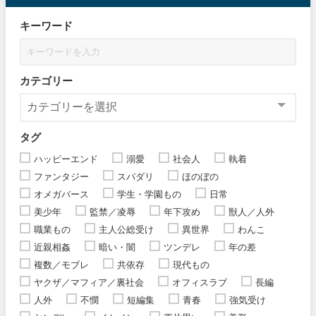
キーワード
カテゴリー
タグ
ハッピーエンド
溺愛
社会人
執着
ファンタジー
スパダリ
ほのぼの
オメガバース
学生・学園もの
日常
美少年
監禁／凌辱
年下攻め
獣人／人外
職業もの
主人公総受け
異世界
わんこ
近親相姦
暗い・闇
ツンデレ
年の差
複数／モブレ
共依存
現代もの
ヤクザ／マフィア／裏社会
オフィスラブ
長編
人外
不憫
短編集
青春
強気受け