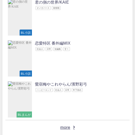
君の側の世界/KAIE
オメガバース
発情期
BL小説
恋愛特区 番外編MIX
社会人
日常
短編集
甘々
BL小説
鶯宿梅やこれやらん/濱野彩弓
ハッピーエンド
社会人
日常
年下攻め
BLまんが
more