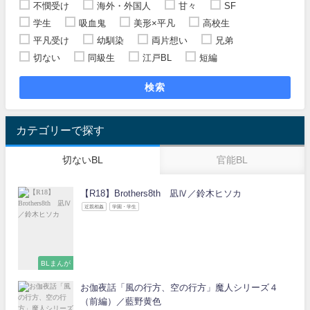
不憫受け
海外・外国人
甘々
SF
学生
吸血鬼
美形×平凡
高校生
平凡受け
幼馴染
両片想い
兄弟
切ない
同級生
江戸BL
短編
検索
カテゴリーで探す
切ないBL
官能BL
【R18】Brothers8th 凪Ⅳ／鈴木ヒソカ
近親相姦
学園・学生
BLまんが
お伽夜話「風の行方、空の行方」魔人シリーズ４
（前編）／藍野黄色