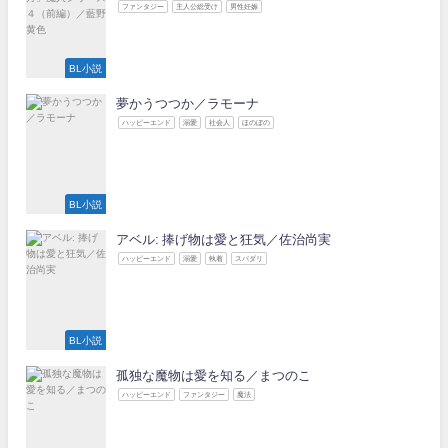
ファンタジー
主人公総受け
男性妊娠
BL小説
夢かうつつか／ラモーナ
ハッピーエンド
溺愛
社会人
ほのぼの
BL小説
アベル: 捧げ物は愛と狂気／佐治尚実
ハッピーエンド
溺愛
執着
スパダリ
BL小説
孤独な魔物は愛を知る／まつのこ
ハッピーエンド
ファンタジー
魔法