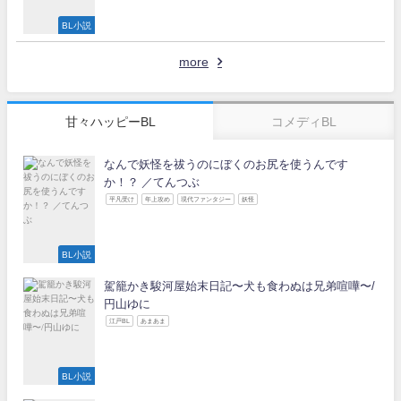
BL小説
more
甘々ハッピーBL
コメディBL
なんで妖怪を祓うのにぼくのお尻を使うんです
か！？ ／てんつぶ
平凡受け
年上攻め
現代ファンタジー
妖怪
BL小説
駕籠かき駿河屋始末日記〜犬も食わぬは兄弟喧嘩〜/
円山ゆに
江戸BL
あまあま
BL小説