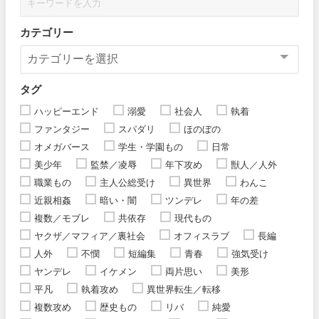
カテゴリー
タグ
ハッピーエンド
溺愛
社会人
執着
ファンタジー
スパダリ
ほのぼの
オメガバース
学生・学園もの
日常
美少年
監禁／凌辱
年下攻め
獣人／人外
職業もの
主人公総受け
異世界
わんこ
近親相姦
暗い・闇
ツンデレ
年の差
複数／モブレ
共依存
現代もの
ヤクザ／マフィア／裏社会
オフィスラブ
長編
人外
不憫
短編集
青春
強気受け
ヤンデレ
イケメン
両片思い
美形
平凡
執着攻め
異世界転生／転移
複数攻め
歴史もの
リバ
純愛