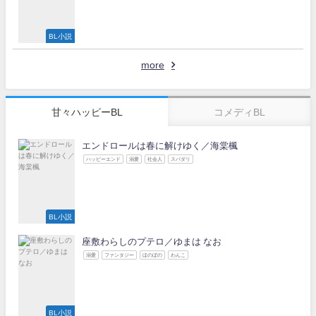
BL小説
more
甘々ハッピーBL
コメディBL
エンドロールは春に解けゆく／海棠楓
ハッピーエンド
溺愛
社会人
スパダリ
BL小説
座敷わらしのプテロ／ゆまは なお
溺愛
ファンタジー
ほのぼの
わんこ
BL小説