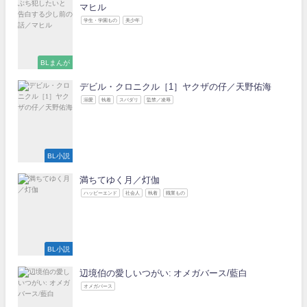
マヒル
学生・学園もの
美少年
BLまんが
デビル・クロニクル［1］ヤクザの仔／天野佑海
溺愛
執着
スパダリ
監禁／凌辱
BL小説
満ちてゆく月／灯伽
ハッピーエンド
社会人
執着
職業もの
BL小説
辺境伯の愛しいつがい: オメガバース/藍白
オメガバース