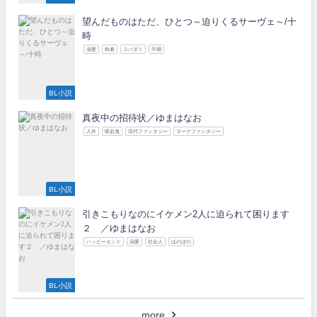
望んだものはただ、ひとつ～迫りくるサーヴェ～/十
時
溺愛
執着
スパダリ
不憫
BL小説
真夜中の招待状／ゆまはなお
人外
吸血鬼
現代ファンタジー
ダークファンタジー
BL小説
引きこもりなのにイケメン2人に迫られて困ります
２ ／ゆまはなお
ハッピーエンド
溺愛
社会人
ほのぼの
BL小説
more