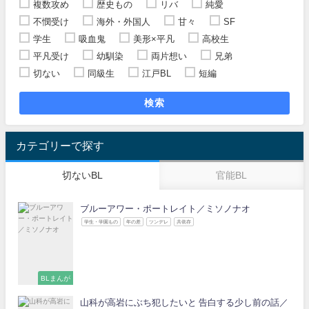
複数攻め
歴史もの
リバ
純愛
不憫受け
海外・外国人
甘々
SF
学生
吸血鬼
美形×平凡
高校生
平凡受け
幼馴染
両片想い
兄弟
切ない
同級生
江戸BL
短編
検索
カテゴリーで探す
切ないBL
官能BL
ブルーアワー・ポートレイト／ミソノナオ
学生・学園もの
年の差
ツンデレ
共依存
BLまんが
山科が高岩にぶち犯したいと 告白する少し前の話／