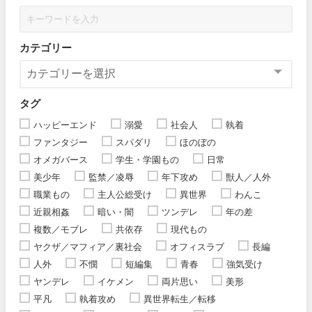
カテゴリー
タグ
ハッピーエンド
溺愛
社会人
執着
ファンタジー
スパダリ
ほのぼの
オメガバース
学生・学園もの
日常
美少年
監禁／凌辱
年下攻め
獣人／人外
職業もの
主人公総受け
異世界
わんこ
近親相姦
暗い・闇
ツンデレ
年の差
複数／モブレ
共依存
現代もの
ヤクザ／マフィア／裏社会
オフィスラブ
長編
人外
不憫
短編集
青春
強気受け
ヤンデレ
イケメン
両片思い
美形
平凡
執着攻め
異世界転生／転移