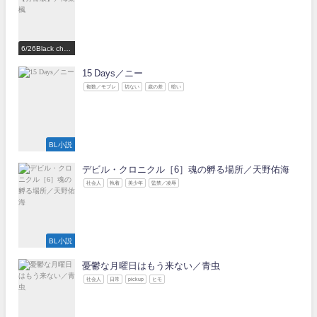
6/26Black choc
olate Love 参
加作家
15 Days／ニー
複数／モブレ
切ない
歳の差
暗い
BL小説
デビル・クロニクル［6］魂の孵る場所／天野佑海
社会人
執着
美少年
監禁／凌辱
BL小説
憂鬱な月曜日はもう来ない／青虫
社会人
日常
pickup
ヒモ