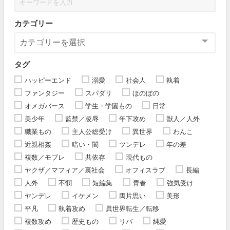
カテゴリー
タグ
ハッピーエンド
溺愛
社会人
執着
ファンタジー
スパダリ
ほのぼの
オメガバース
学生・学園もの
日常
美少年
監禁／凌辱
年下攻め
獣人／人外
職業もの
主人公総受け
異世界
わんこ
近親相姦
暗い・闇
ツンデレ
年の差
複数／モブレ
共依存
現代もの
ヤクザ／マフィア／裏社会
オフィスラブ
長編
人外
不憫
短編集
青春
強気受け
ヤンデレ
イケメン
両片思い
美形
平凡
執着攻め
異世界転生／転移
複数攻め
歴史もの
リバ
純愛