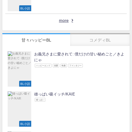
BL小説
more
甘々ハッピーBL
コメディBL
お義兄さまに愛されて: 僕だけの甘い秘めごと／きよ
にゃ
ハッピーエンド
溺愛
執着
ファンタジー
BL小説
雄っぱい吸イッチ/KAIE
雄っぱい
BL小説