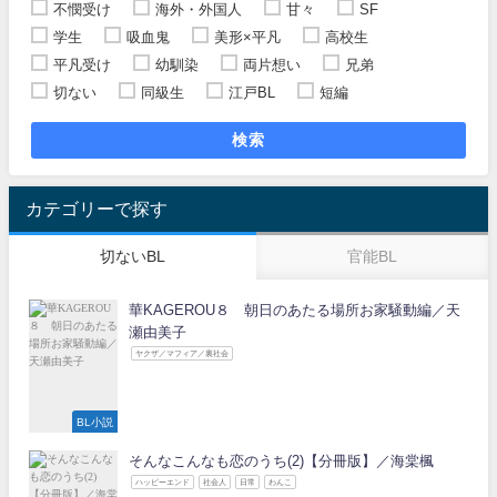
不憫受け
海外・外国人
甘々
SF
学生
吸血鬼
美形×平凡
高校生
平凡受け
幼馴染
両片想い
兄弟
切ない
同級生
江戸BL
短編
検索
カテゴリーで探す
切ないBL
官能BL
華KAGEROU８ 朝日のあたる場所お家騒動編／天
瀬由美子
ヤクザ／マフィア／裏社会
BL小説
そんなこんなも恋のうち(2)【分冊版】／海棠楓
ハッピーエンド
社会人
日常
わんこ