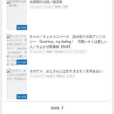
大陸時計の詩／猫宮乾
ファンタジー
スパダリ
異世界
不憫
BL小説
Ｄｏｍ／Ｓｕｂユニバース 読み切り小説アンソロ
ジー Good boy , my darling！ 可愛いキミは愛しい
人／そよかぜ図書館【R18】
ハッピーエンド
短編集
Dom/Subユニバース
アンソロジー
BL小説
そのアメ、おじさんには甘すぎます／天岸あおい
ハッピーエンド
ほのぼの
現代もの
イケオジ
BL小説
more