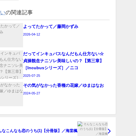
ロい
の関連記事
よってたかって／藤岡かずみ
2026-04-12
‪だってインキュバスなんだもん仕方ない☆
貞操観念ナニソレ美味しいの？【第三章】
［Incubusシリーズ］／ニコ
2025-07-25
その気がなかった香種の花嫁／ゆまはなお
2024-05-27
んなこんなも恋のうち(1)【分冊版】／海棠楓