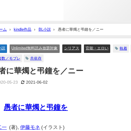
ーム
kindle作品
BL小説
愚者に華燭と弔鐘を／ニー
小説
Unlimited無料読み放題対象
シリアス
官能・エロい
執着
複数／モブレ
共依存
者に華燭と弔鐘を／ニー
020-05-23
2021-06-02
愚者に華燭と弔鐘を
二一
(著),
伊藤モネ
(イラスト)