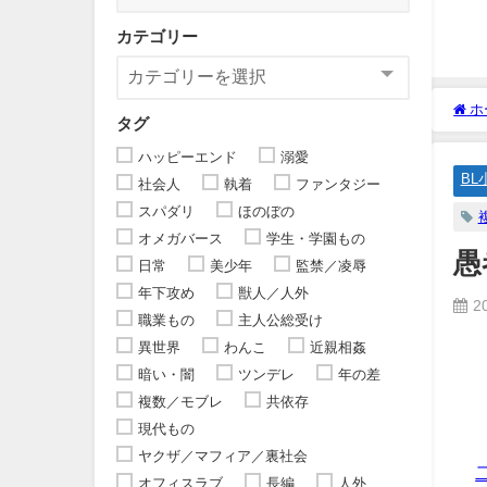
カテゴリー
ホ
タグ
ハッピーエンド
溺愛
BL
社会人
執着
ファンタジー
スパダリ
ほのぼの
オメガバース
学生・学園もの
愚
日常
美少年
監禁／凌辱
年下攻め
獣人／人外
2
職業もの
主人公総受け
異世界
わんこ
近親相姦
暗い・闇
ツンデレ
年の差
複数／モブレ
共依存
現代もの
ヤクザ／マフィア／裏社会
オフィスラブ
長編
人外