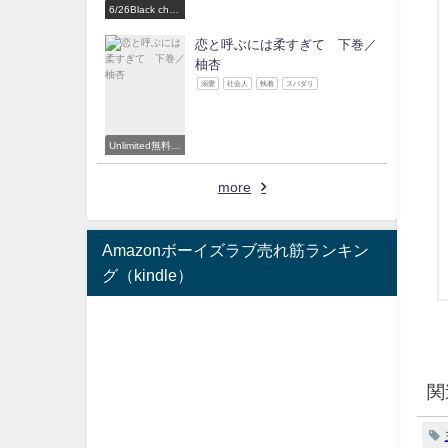
6/26Black choc
olate Love 参
加作家
恋と呼ぶには柔すぎて 下巻／
柚杏
溺愛
社会人
執着
スパダリ
Unlimited無料読
み放題対象
more
Amazonボーイズラブ売れ筋ランキン
グ（kindle）
関