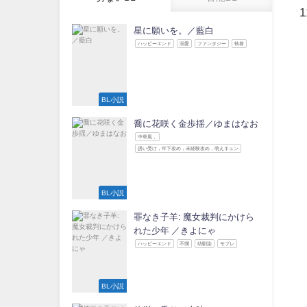
星に願いを。／藍白
ハッピーエンド
溺愛
ファンタジー
執着
BL小説
喬に花咲く金歩揺／ゆまはなお
中華風，
誘い受け，年下攻め，未経験攻め，萌えキュン
BL小説
罪なき子羊: 魔女裁判にかけら
れた少年 ／きよにゃ
ハッピーエンド
不憫
幼馴染
モブレ
BL小説