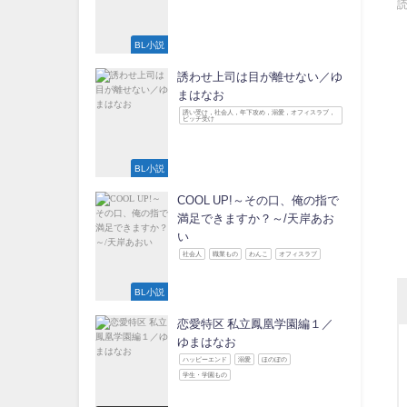
BL小説
誘わせ上司は目が離せない／ゆ
まはなお
誘い受け，社会人，年下攻め，溺愛，オフィスラブ，
ビッチ受け
BL小説
COOL UP!～その口、俺の指で
満足できますか？～/天岸あお
い
社会人
職業もの
わんこ
オフィスラブ
BL小説
恋愛特区 私立鳳凰学園編１／
ゆまはなお
ハッピーエンド
溺愛
ほのぼの
学生・学園もの