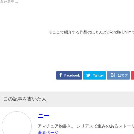
読み込み中…
※ここで紹介する作品のほとんどがkindle Unli
Facebook
Twitter
はてブ
この記事を書いた人
ニー
アマチュア物書き。 シリアスで重みのあるストー
著者ページ