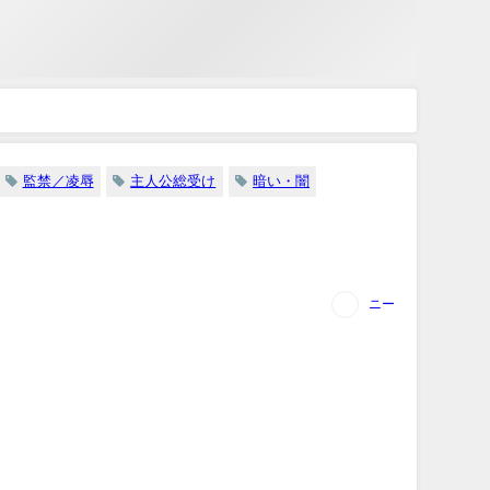
監禁／凌辱
主人公総受け
暗い・闇
ニー