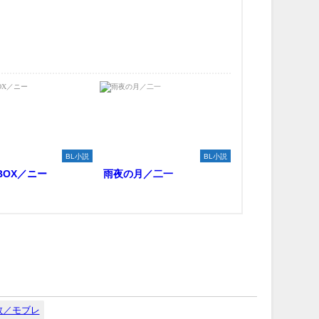
BL小説
BL小説
e BOX／ニー
雨夜の月／二一
数／モブレ