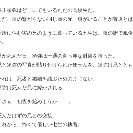
寒川須弥はどこにでもいるただの高校生だ。
ただ、血の繋がらない同じ歳の兄・塁がいることが普通と
近所に住む実の兄のように慕っている七生は、夜の街で風
い。
塁が死んだ日、須弥は一通の真っ赤な封筒を拾った。
兄と須弥の写真が貼り付けられた便せんを、須弥は兄とと
それは、死者と婚姻を結ぶためのまじない。
須弥は死んだ兄に嫁がされる。
「さぁ、初夜を始めようか――」
死んだはずの兄との交接。
それから、怖くて優しい七生の執着。