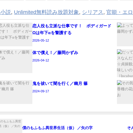
L小説
,
Unlimited無料読み放題対象
,
シリアス
,
官能・エ
恋人役も立派な仕事です！ ボディガード
Ωは年下αを警護する
2026-05-12
体で償え！／藤岡かずみ
2026-04-12
鬼を祓いて闇を行く／幽月 篠
2024-09-17
僕のもふもふ異世界生活（仮） ／矢の字
そ