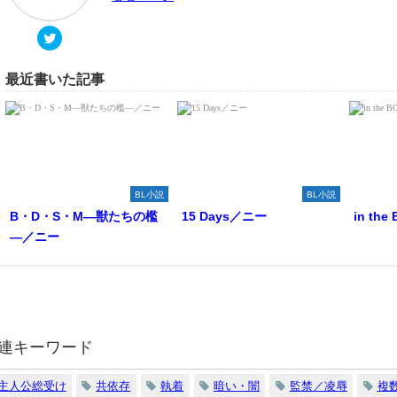
最近書いた記事
BL小説
BL小説
B・D・S・M―獣たちの檻
15 Days／ニー
in th
―／ニー
連キーワード
主人公総受け
共依存
執着
暗い・闇
監禁／凌辱
複