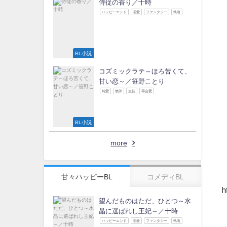
侍従の香り／十時
ハッピーエンド
溺愛
ファンタジー
執着
BL小説
コズミックラテ～ほろ苦くて、
甘い恋～／笹野ことり
純愛
教師
生徒
再会愛
BL小説
more
甘々ハッピーBL
コメディBL
h
望んだものはただ、ひとつ～水
晶に選ばれし王妃～／十時
ハッピーエンド
溺愛
ファンタジー
執着