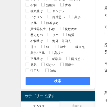
不憫
短編集
青春
強気受け
ヤンデレ
イケメン
両片思い
美形
平凡
執着攻め
異世界転生／転移
複数攻め
歴史もの
リバ
純愛
不憫受け
海外・外国人
甘々
SF
学生
吸血鬼
美形×平凡
高校生
平凡受け
幼馴染
両片想い
兄弟
切ない
同級生
江戸BL
短編
検索
カテゴリーで探す
切ないBL
官能BL