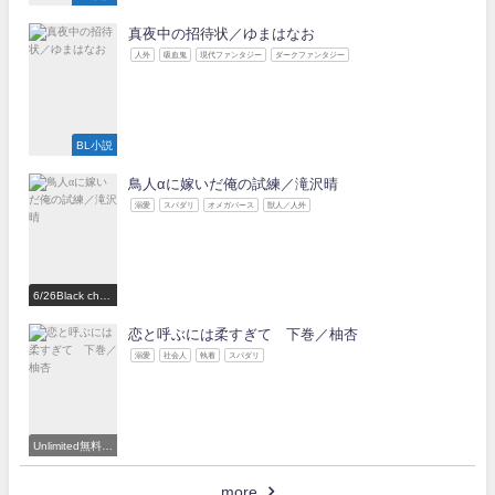
真夜中の招待状／ゆまはなお
人外
吸血鬼
現代ファンタジー
ダークファンタジー
BL小説
鳥人αに嫁いだ俺の試練／滝沢晴
溺愛
スパダリ
オメガバース
獣人／人外
6/26Black choc
olate Love 参
加作家
恋と呼ぶには柔すぎて 下巻／柚杏
溺愛
社会人
執着
スパダリ
Unlimited無料読
み放題対象
more