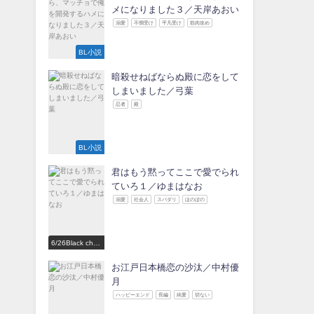
メになりました３／天岸あおい
溺愛
不憫受け
平凡受け
筋肉攻め
BL小説
暗殺せねばならぬ殿に恋をして
しまいました／弓葉
忍者
殿
BL小説
君はもう黙ってここで愛でられ
ていろ１／ゆまはなお
溺愛
社会人
スパダリ
ほのぼの
6/26Black choc
olate Love 参
加作家
お江戸日本橋恋の沙汰／中村優
月
ハッピーエンド
長編
純愛
切ない