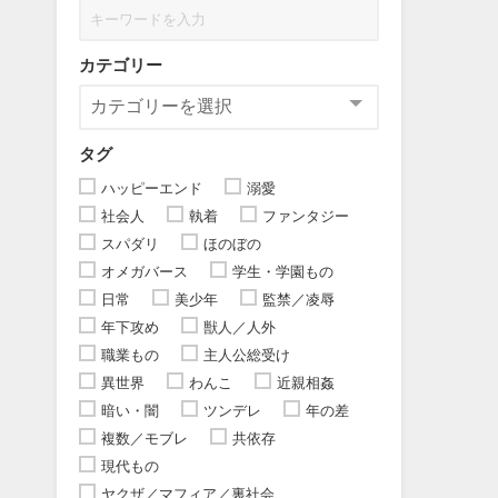
カテゴリー
タグ
ハッピーエンド
溺愛
社会人
執着
ファンタジー
スパダリ
ほのぼの
オメガバース
学生・学園もの
日常
美少年
監禁／凌辱
年下攻め
獣人／人外
職業もの
主人公総受け
異世界
わんこ
近親相姦
暗い・闇
ツンデレ
年の差
複数／モブレ
共依存
現代もの
ヤクザ／マフィア／裏社会