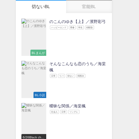
切ないBL
官能BL
のこんのゆき【上】／濱野彩弓
ハッピーエンド
青春
学生
幼馴染
BLまんが
そんなこんなも恋のうち／海棠
楓
日常
リバ
切ない
関西弁
BL小説
曖昧な関係／海棠楓
社会人
日常
ツンデレ
6/26Black choc