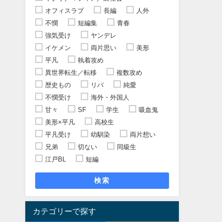
オフィスラブ
長編
人外
不憫
短編集
青春
強気受け
ヤンデレ
イケメン
両片思い
美形
平凡
執着攻め
異世界転生／転移
複数攻め
歴史もの
リバ
純愛
不憫受け
海外・外国人
甘々
SF
学生
吸血鬼
美形×平凡
高校生
平凡受け
幼馴染
両片想い
兄弟
切ない
同級生
江戸BL
短編
検索
カテゴリーで探す