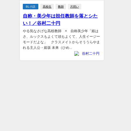
BL小説
高校生
教師
片想い
自称・美少年は担任教師を落とシた
い！／谷村二十円
やる気なさげな高校教師 × 自称美少年「姫は
さ、ルックスもよくて頭もよくて、人生イージー
モードだよな」 クラスメイトからそううらやま
れる主人公・姫坂 未来（ひめ...
谷村二十円