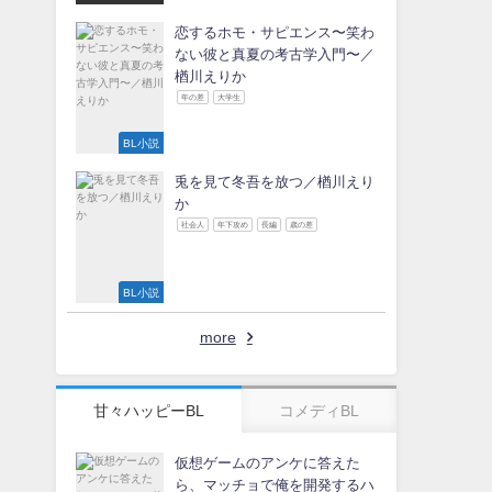
olate Love 参
加作家
恋するホモ・サピエンス〜笑わ
ない彼と真夏の考古学入門〜／
楢川えりか
年の差
大学生
BL小説
兎を見て冬吾を放つ／楢川えり
か
社会人
年下攻め
長編
歳の差
BL小説
more
甘々ハッピーBL
コメディBL
仮想ゲームのアンケに答えた
ら、マッチョで俺を開発するハ