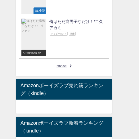
BL小説
俺はただ腐男子なだけ！/二久
アカミ
ハッピーエンド
溺愛
6/26Black choc
olate Love 参
加作家
more
Amazonボーイズラブ売れ筋ランキン
グ（kindle）
Amazonボーイズラブ新着ランキング
（kindle）