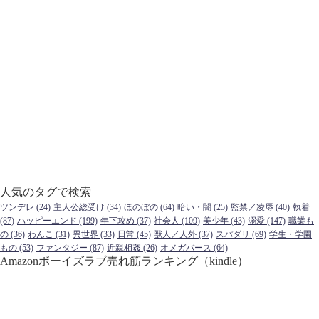
人気のタグで検索
ツンデレ
(24)
主人公総受け
(34)
ほのぼの
(64)
暗い・闇
(25)
監禁／凌辱
(40)
執着
(87)
ハッピーエンド
(199)
年下攻め
(37)
社会人
(109)
美少年
(43)
溺愛
(147)
職業も
の
(36)
わんこ
(31)
異世界
(33)
日常
(45)
獣人／人外
(37)
スパダリ
(69)
学生・学園
もの
(53)
ファンタジー
(87)
近親相姦
(26)
オメガバース
(64)
Amazonボーイズラブ売れ筋ランキング（kindle）