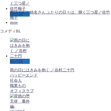
主計くんと純名さん ふたりの日々は、輝く三つ星／佐竹
BL小説
梅子
more
コメディBL
BL小説
雨の日にはきみを抱く ／谷村二十円
ハッピーエンド
社会人
職業もの
オフィスラブ