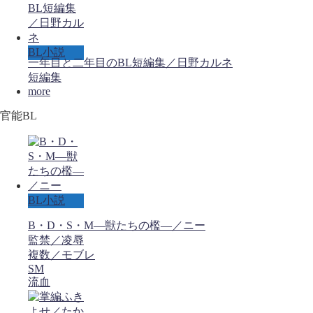
BL小説
一年目と二年目のBL短編集／日野カルネ
短編集
more
官能BL
BL小説
B・D・S・M―獣たちの檻―／ニー
監禁／凌辱
複数／モブレ
SM
流血