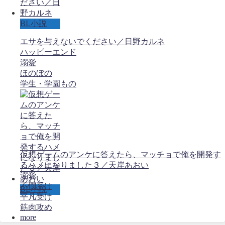
BL小説
エサを与えないでください／日野カルネ
ハッピーエンド
溺愛
ほのぼの
学生・学園もの
仮想ゲームのアンケに答えたら、マッチョで俺を開発す
るハメになりました３／天岸あおい
溺愛
不憫受け
BL小説
平凡受け
筋肉攻め
more