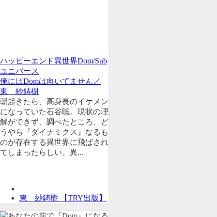
ハッピーエンド
異世界
Dom/Sub
ユニバース
俺にはDomは向いてません／
東 紗鋳樹
朝起きたら、高身長のイケメン
になっていた石谷聡。現状の理
解ができず、調べたところ、ど
うやら『ダイナミクス』なるも
のが存在する異世界に飛ばされ
てしまったらしい。異...
東 紗鋳樹 【TRY出版】