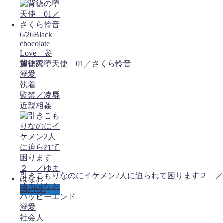
6/26Black
chocolate
Love 参
加作家
背徳の堕天使 01／さくら怜音
溺愛
執着
監禁／凌辱
近親相姦
引きこもりなのにイケメン2人に迫られて困ります２ ／
ゆまはなお
BL小説
ハッピーエンド
溺愛
社会人