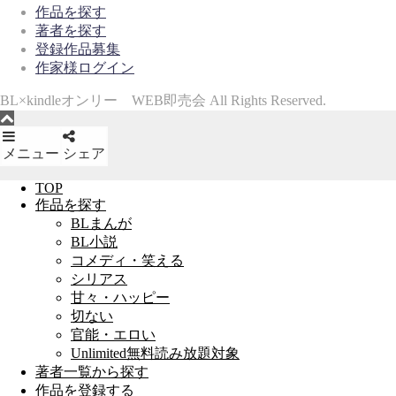
作品を探す
著者を探す
登録作品募集
作家様ログイン
BL×kindleオンリー WEB即売会 All Rights Reserved.
メニュー
シェア
TOP
作品を探す
BLまんが
BL小説
コメディ・笑える
シリアス
甘々・ハッピー
切ない
官能・エロい
Unlimited無料読み放題対象
著者一覧から探す
作品を登録する