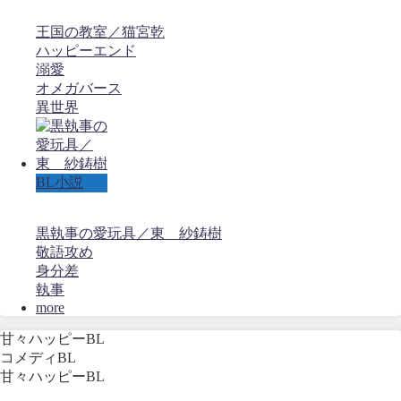
王国の教室／猫宮乾
ハッピーエンド
溺愛
オメガバース
異世界
BL小説
黒執事の愛玩具／東 紗鋳樹
敬語攻め
身分差
執事
more
甘々ハッピーBL
コメディBL
甘々ハッピーBL