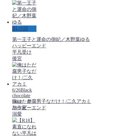
BL小説
第一王子と運命の側妃／木野葉ゆる
ハッピーエンド
平凡受け
後宮
6/26Black
chocolate
Love 参
俺はただ腐男子なだけ！/二久アカミ
加作家
ハッピーエンド
溺愛