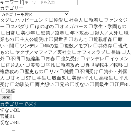
キーワード
カテゴリー
タグ
ハッピーエンド
溺愛
社会人
執着
ファンタジ
ー
スパダリ
ほのぼの
オメガバース
学生・学園もの
日常
美少年
監禁／凌辱
年下攻め
獣人／人外
職
業もの
主人公総受け
異世界
わんこ
近親相姦
暗
い・闇
ツンデレ
年の差
複数／モブレ
共依存
現代
もの
ヤクザ／マフィア／裏社会
オフィスラブ
長編
人
外
不憫
短編集
青春
強気受け
ヤンデレ
イケメン
両片思い
美形
平凡
執着攻め
異世界転生／転移
複数攻め
歴史もの
リバ
純愛
不憫受け
海外・外国
人
甘々
SF
学生
吸血鬼
美形×平凡
高校生
平凡
受け
幼馴染
両片想い
兄弟
切ない
同級生
江戸BL
短編
検索
カテゴリーで探す
切ないBL
官能BL
切ないBL