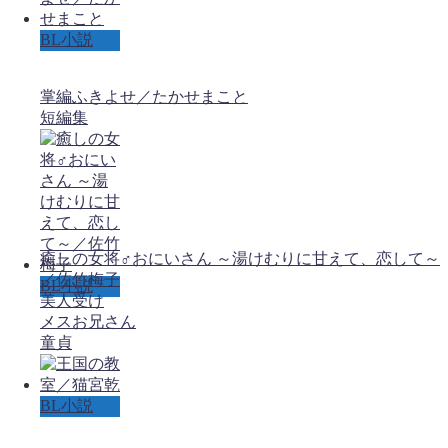
BL小説
掌編ふきよせ／たかせまこと
短編集
癒しの女将♂おにいさん ～湯けむりに甘えて、恋して～
／佐竹梅子
BL小説
美人受け
メスお兄さん
童貞
BL小説