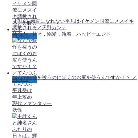
【R18】素直になれない平凡はイケメン同僚にメスイキ
調教される／天野カンナ
社会人，甘々，溺愛，執着，ハッピーエンド
BL小説
なんで妖怪を祓うのにぼくのお尻を使うんですか！？ ／
BL小説
てんつぶ
平凡受け
年上攻め
現代ファンタジー
妖怪