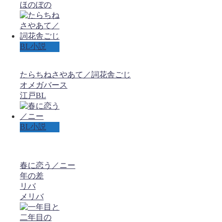
ほのぼの
BL小説
たらちねさやあて／詞花舎ごじ
オメガバース
江戸BL
BL小説
春に恋う／ニー
年の差
リバ
メリバ