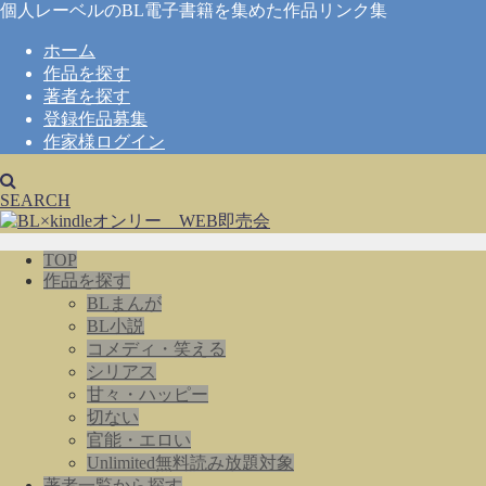
個人レーベルのBL電子書籍を集めた作品リンク集
ホーム
作品を探す
著者を探す
登録作品募集
作家様ログイン
SEARCH
TOP
作品を探す
BLまんが
BL小説
コメディ・笑える
シリアス
甘々・ハッピー
切ない
官能・エロい
Unlimited無料読み放題対象
著者一覧から探す