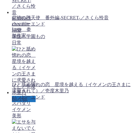
背徳の堕天使 番外編-SECRET-／さくら怜音
6/26Black
chocolate
ハッピーエンド
Love 参
溺愛
加作家
学生・学園もの
日常
ひと舐め惚れの恋 星境を越える（イケメンの王さまに
求愛されて）／壱度木里乃
ハッピーエンド
BL小説
スパダリ
イケメン
美形