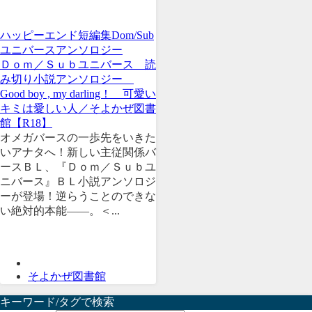
ハッピーエンド
短編集
Dom/Sub
ユニバース
アンソロジー
Ｄｏｍ／Ｓｕｂユニバース 読
み切り小説アンソロジー
Good boy , my darling！ 可愛い
キミは愛しい人／そよかぜ図書
館【R18】
オメガバースの一歩先をいきた
いアナタへ！新しい主従関係バ
ースＢＬ、『Ｄｏｍ／Ｓｕｂユ
ニバース』ＢＬ小説アンソロジ
ーが登場！逆らうことのできな
い絶対的本能――。＜...
そよかぜ図書館
キーワード/タグで検索