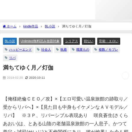
ホーム
kindle作品
BL小説
満ちてゆく月／灯伽
BL小説
Unlimited無料読み放題対象
シリアス
切ない
官能・エロい
ハッピーエンド
社会人
執着
職業もの
複数／モブレ
リバ
満ちてゆく月／灯伽
2019-02-20
2020-10-11
【俺様絶倫ＣＥＯ／攻】×【エロ可愛い温泉旅館の跡取り／
受からリバへ】×【見た目も中身もイケメンなＡＶモデル／
リバ】 ※３Ｐ、リバーシブル表現あり 咲良蒼生(さくら
あおい)は、とある山陰の老舗温泉旅館の一人息子。かつて
義父・誠司(せいじ)と不倫関係にあり、彼が他界した今も想