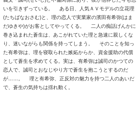
いを引きずっている。 ある日、人気ＡＶモデルの立花理
(たちばなおさむ)と、理の恋人で実業家の濱田有希弥(はま
だゆきや)がお客としてやってくる。 二人の痴話げんかに
巻き込まれた蒼生は、あこがれていた理と急速に親しくな
り、迷いながらも関係を持ってしまう。 そのことを知っ
た有希弥は、理を寝取られた嫉妬からか、資金援助の代償
として蒼生を求めてくる。実は、有希弥は誠司のかつての
恋人で、誠司とおなじやり方で蒼生を抱こうとするのだ
が……。 理と有希弥、正反対の魅力を持つ二人のあいだ
で、蒼生の気持ちは揺れ動く。