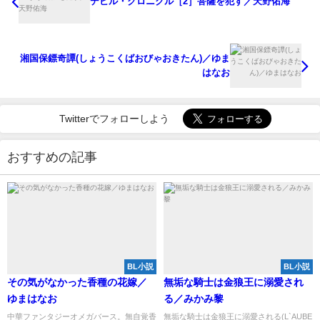
デビル・クロニクル［2］菩薩を犯す／天野佑海
湘国保鏢奇譚(しょうこくばおびゃおきたん)／ゆま
はなお
Twitterでフォローしよう
おすすめの記事
BL小説
BL小説
その気がなかった香種の花嫁／
無垢な騎士は金狼王に溺愛され
ゆまはなお
る／みかみ黎
中華ファンタジーオメガバース。無自覚香
無垢な騎士は金狼王に溺愛される(L`AUBE