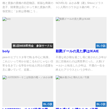
種と貴族の貴種の初恋物語。裕福な商家の
NOVELS) みかみ黎 (著), Shiva (イラス
息子、陸青覽は店にやって来た貴族の男、
ト) 人間のコウタは３歳の時、ディ...
張宏宣に「お前は香種(こう...
第1回WEB即売会 参加サークル
BL小説
boly
殺戮ドールの見た夢は/KAIE
pixivやエブリスタ等でBLを中心に執筆。
不遇な幼少期を過ごし母に殺された少年が
これといって何かが起こるわけじゃない日
次に目覚めたのは異世界だった。人形(ド
常を生きている学生や社会人同士の恋愛を
ール)へと転生した少年は、不遇の一生を
主に書いていて、近親...
終えたアリウスという少年の...
BL小説
BL小説