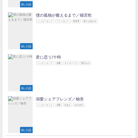
BL小説
僕の孤独が癒えるまで／猫宮乾
ハッピーエンド
ファンタジー
異世界
体から始まる
BL小説
君に恋う/十時
ハッピーエンド
溺愛
オメガバース
現代もの
BL小説
溺愛シェアフレンズ／柚杏
ハッピーエンド
溺愛
社会人
ほのぼの
BL小説