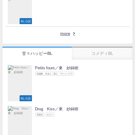
BL小説
more
甘々ハッピーBL
コメディBL
Petits fours／東 紗鋳樹
短編集，社会人，獣人，ヴァンパイア
BL小説
Drug Kiss／東 紗鋳樹
高校生
ホスト