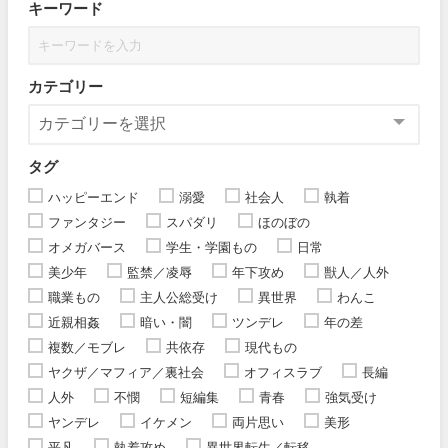
キーワード
カテゴリー
タグ
ハッピーエンド
溺愛
社会人
執着
ファンタジー
スパダリ
ほのぼの
オメガバース
学生・学園もの
日常
美少年
監禁／凌辱
年下攻め
獣人／人外
職業もの
主人公総受け
異世界
わんこ
近親相姦
暗い・闇
ツンデレ
年の差
複数／モブレ
共依存
現代もの
ヤクザ／マフィア／裏社会
オフィスラブ
長編
人外
不憫
短編集
青春
強気受け
ヤンデレ
イケメン
両片思い
美形
平凡
執着攻め
異世界転生／転移