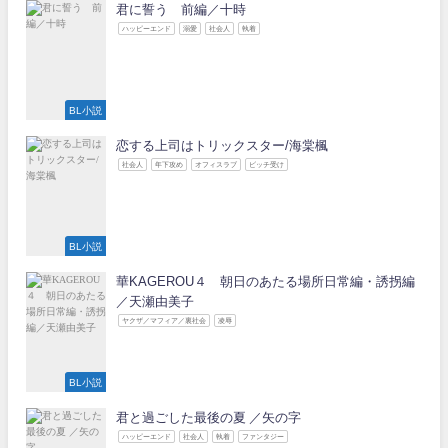
君に誓う 前編／十時
ハッピーエンド
溺愛
社会人
執着
BL小説
恋する上司はトリックスター/海棠楓
社会人
年下攻め
オフィスラブ
ビッチ受け
BL小説
華KAGEROU４ 朝日のあたる場所日常編・誘拐編
／天瀬由美子
ヤクザ／マフィア／裏社会
凌辱
BL小説
君と過ごした最後の夏 ／矢の字
ハッピーエンド
社会人
執着
ファンタジー