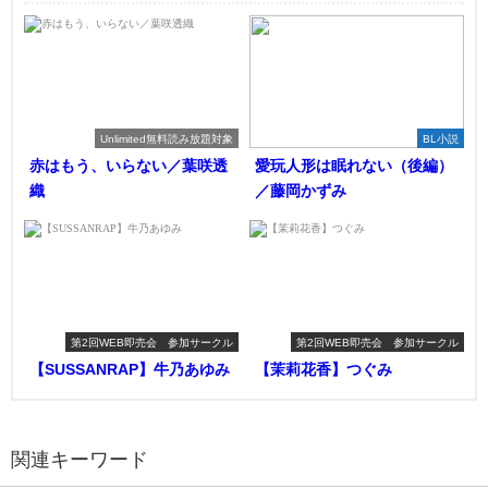
Unlimited無料読み放題対象
BL小説
赤はもう、いらない／葉咲透
愛玩人形は眠れない（後編）
織
／藤岡かずみ
第2回WEB即売会 参加サークル
第2回WEB即売会 参加サークル
【SUSSANRAP】牛乃あゆみ
【茉莉花香】つぐみ
関連キーワード