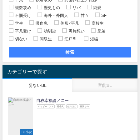
複数攻め
歴史もの
リバ
純愛
不憫受け
海外・外国人
甘々
SF
学生
吸血鬼
美形×平凡
高校生
平凡受け
幼馴染
両片想い
兄弟
切ない
同級生
江戸BL
短編
検索
カテゴリーで探す
切ないBL
官能BL
自称幸福論／ニー
ハッピーエンド
社会人
ほのぼの
職業もの
BL小説