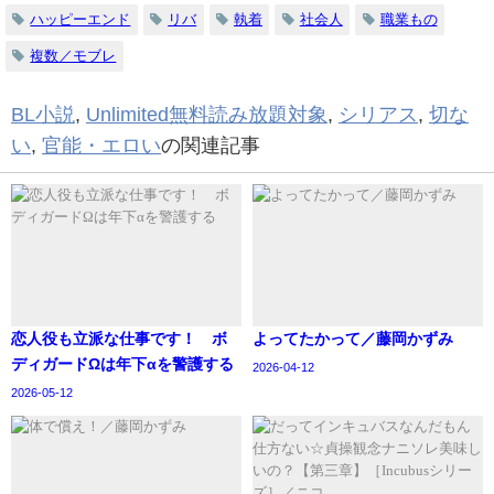
ハッピーエンド
リバ
執着
社会人
職業もの
複数／モブレ
BL小説
,
Unlimited無料読み放題対象
,
シリアス
,
切な
い
,
官能・エロい
の関連記事
恋人役も立派な仕事です！ ボ
よってたかって／藤岡かずみ
ディガードΩは年下αを警護する
2026-04-12
2026-05-12