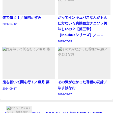
体で償え！／藤岡かずみ
‪だってインキュバスなんだもん
仕方ない☆貞操観念ナニソレ美
2026-04-12
味しいの？【第三章】
［Incubusシリーズ］／ニコ
2025-07-25
鬼を祓いて闇を行く／幽月 篠
その気がなかった香種の花嫁／
ゆまはなお
2024-09-17
2024-05-27