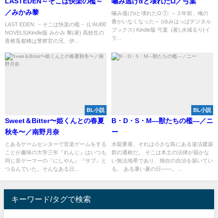
LASTEDEN～そこは快楽の檻～
噛み逃げαと壊れたΩ／弓葉
／みかみ黎
噛み逃げαと壊れたΩ ①: ～３年前、俺の
番がいなくなった～ (ゆみはっぱデジタル
LAST EDEN: －そこは快楽の檻－ (L'AUBE
ブックス) Kindle版 弓葉 (著),水城るり(イ
NOVELS)Kindle版 みかみ 黎(著) 高校生の
ラ...
香椎兎都稀は警察官の兄、伊...
BL小説
BL小説
Sweet＆Bitter〜姫くんとの春夏
B・D・S・M―獣たちの檻―／ニ
秋冬〜／南野月奈
ー
とあるゲームセンターで音楽ゲームをする
水龍要塞、それは小さな島にある違法建築
ことが趣味の大学三年『れんじ』はいつも
群の通称だ。 そこは本土の法律が届かな
同じ音ゲーマーの『にしやん』『サブ』と
い無法地帯であり、独自の自治を築いてい
つるんでいた。そんなある日...
る。 ある暑い夏の日――。...
キーワード/タグで検索