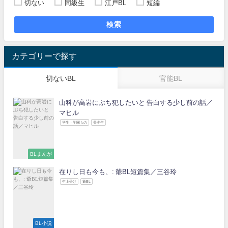
切ない
同級生
江戸BL
短編
検索
カテゴリーで探す
切ないBL
官能BL
山科が高岩にぶち犯したいと 告白する少し前の話／
マヒル
学生・学園もの
美少年
BLまんが
在りし日も今も、: 爺BL短篇集／三谷玲
年上受け
爺BL
BL小説