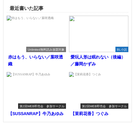
最近書いた記事
Unlimited無料読み放題対象
BL小説
赤はもう、いらない／葉咲透
愛玩人形は眠れない（後編）
織
／藤岡かずみ
第2回WEB即売会 参加サークル
第2回WEB即売会 参加サークル
【SUSSANRAP】牛乃あゆみ
【茉莉花香】つぐみ