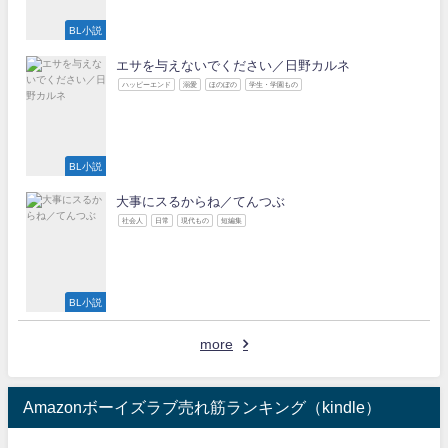
BL小説
エサを与えないでください／日野カルネ
ハッピーエンド
溺愛
ほのぼの
学生・学園もの
BL小説
大事にスるからね／てんつぶ
社会人
日常
現代もの
短編集
BL小説
more
Amazonボーイズラブ売れ筋ランキング（kindle）