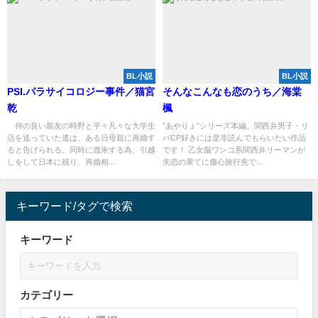
BL小説
BL小説
PSI.パラサイコロジー事件／猫宮
そんなこんなも恋のうち／海棠
乾
楓
仲の良い親友の時野と平々凡々な大学生
”あやりょ”シリーズ本編。関西弁男子・リ
活を送っていた遙は、ある日母親に再婚す
バCP好きには是非読んでもらいたい作品
ると告げられる。同時に渡米する為、引越
です！ 乙女脳ワンコ系関西弁リーマンが
しをして日本に残り、再婚相...
失恋の果てに傷心旅行先で...
キーワード/タグで検索
キーワード
カテゴリー