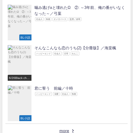
噛み逃げαと壊れたΩ ②: ～3年前、俺の番がいなく
なった～／弓葉
社会人
執着
オメガバース
監禁／凌辱
BL小説
そんなこんなも恋のうち(2)【分冊版】／海棠楓
ハッピーエンド
社会人
日常
わんこ
6/26Black choc
olate Love 参
加作家
君に誓う 前編／十時
ハッピーエンド
溺愛
社会人
執着
BL小説
more