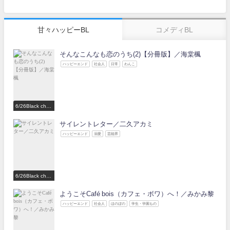
甘々ハッピーBL
コメディBL
そんなこんなも恋のうち(2)【分冊版】／海棠楓
ハッピーエンド
社会人
日常
わんこ
6/26Black choc
olate Love 参
加作家
サイレントレター／二久アカミ
ハッピーエンド
溺愛
芸能界
6/26Black choc
olate Love 参
加作家
ようこそCafé bois（カフェ・ボワ）へ！／みかみ黎
ハッピーエンド
社会人
ほのぼの
学生・学園もの