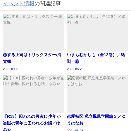
イベント情報
の関連記事
恋する上司はトリックスター/海
いまもむかしも（全12巻）／緒
棠楓
剥 彩
2021-09-19
2021-06-26
【R18】囚われの勇者1: 少年が
恋愛特区 私立鳳凰学園編３／ゆ
盗賊の青年に囚われるお話／ゆ
まはなお
みや
2021-06-26