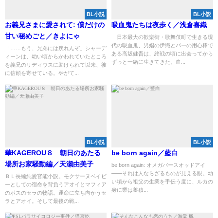
BL小説
BL小説
お義兄さまに愛されて: 僕だけの
吸血鬼たちは夜歩く／浅倉喜織
甘い秘めごと／きよにゃ
日本最大の歓楽街・歌舞伎町で生きる現
代の吸血鬼、男娼の伊織とバーの用心棒で
「……もう、兄弟には戻れんぞ」シャーデ
ある高坂健吾は、終戦の頃に出会ってから
ィーンは、幼い頃からかわれていたところ
ずっと一緒に生きてきた。血...
を義兄のリディウスに助けられて以来、彼
に信頼を寄せている。やがて...
BL小説
BL小説
華KAGEROU８ 朝日のあたる
be born again／藍白
場所お家騒動編／天瀬由美子
be born again: オメガバースオッドアイ
――それは人ならざるものが見える眼。幼
ＢＬ長編純愛官能小説。モクサーヌベイビ
い頃から祖父の生業を手伝う度に、ルカの
ーとしての宿命を背負うアオイとマフィア
身に業は蓄積...
のボスのセラの物語。運命に立ち向かうセ
ラとアオイ。そして最後の戦...