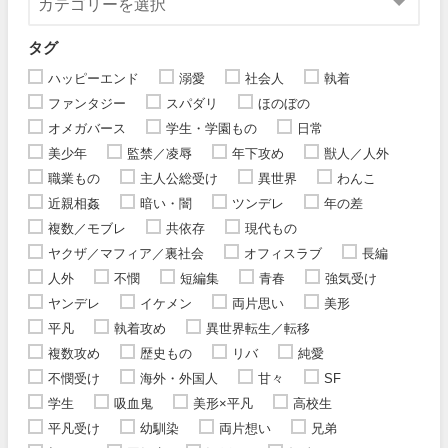
タグ
ハッピーエンド
溺愛
社会人
執着
ファンタジー
スパダリ
ほのぼの
オメガバース
学生・学園もの
日常
美少年
監禁／凌辱
年下攻め
獣人／人外
職業もの
主人公総受け
異世界
わんこ
近親相姦
暗い・闇
ツンデレ
年の差
複数／モブレ
共依存
現代もの
ヤクザ／マフィア／裏社会
オフィスラブ
長編
人外
不憫
短編集
青春
強気受け
ヤンデレ
イケメン
両片思い
美形
平凡
執着攻め
異世界転生／転移
複数攻め
歴史もの
リバ
純愛
不憫受け
海外・外国人
甘々
SF
学生
吸血鬼
美形×平凡
高校生
平凡受け
幼馴染
両片想い
兄弟