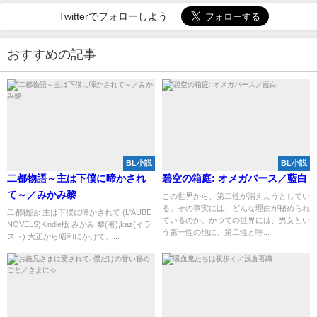
Twitterでフォローしよう
おすすめの記事
BL小説
BL小説
二都物語～主は下僕に啼かされ
碧空の箱庭: オメガバース／藍白
て～／みかみ黎
この世界から、第二性が消えようとしてい
る。その事実には、どんな理由が秘められ
二都物語: 主は下僕に啼かされて (L'AUBE
ているのか。かつての世界には、男女とい
NOVELS)Kindle版 みかみ 黎(著),kaz(イラ
う第一性の他に、第二性と呼...
スト) 大正から昭和にかけて、...