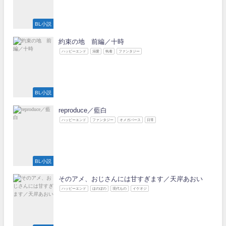
BL小説
約束の地 前編／十時
ハッピーエンド
溺愛
執着
ファンタジー
BL小説
reproduce／藍白
ハッピーエンド
ファンタジー
オメガバース
日常
BL小説
そのアメ、おじさんには甘すぎます／天岸あおい
ハッピーエンド
ほのぼの
現代もの
イケオジ