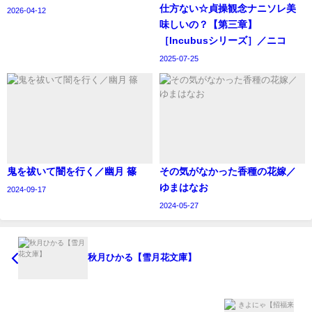
仕方ない☆貞操観念ナニソレ美
2026-04-12
味しいの？【第三章】
［Incubusシリーズ］／ニコ
2025-07-25
鬼を祓いて闇を行く／幽月 篠
その気がなかった香種の花嫁／
ゆまはなお
2024-09-17
2024-05-27
秋月ひかる【雪月花文庫】