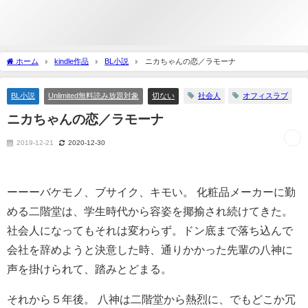
ホーム
kindle作品
BL小説
ニカちゃんの恋／ラモーナ
BL小説
Unlimited無料読み放題対象
切ない
社会人
オフィスラブ
ニカちゃんの恋／ラモーナ
2019-12-21
2020-12-30
ーーーバケモノ、ブサイク、キモい。 化粧品メーカーに勤
める二階堂は、学生時代から容姿を揶揄され続けてきた。
社会人になってもそれは変わらず。ドン底まで落ち込んで
会社を辞めようと決意した時、通りかかった先輩の八神に
声を掛けられて、踏みとどまる。
それから５年後。 八神は二階堂から熱烈に、でもどこか冗