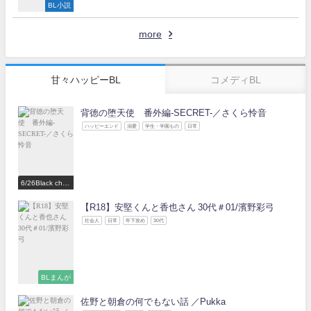
BL小説
more
甘々ハッピーBL
コメディBL
背徳の堕天使 番外編-SECRET-／さくら怜音
ハッピーエンド
溺愛
学生・学園もの
日常
6/26Black choc
olate Love 参
加作家
【R18】安堅くんと香也さん 30代＃01/濱野彩弓
社会人
日常
年下攻め
30代
BLまんが
佐野と朝倉の何でもない話 ／Pukka