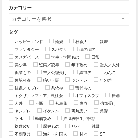
カテゴリー
タグ
ハッピーエンド
溺愛
社会人
執着
ファンタジー
スパダリ
ほのぼの
オメガバース
学生・学園もの
日常
美少年
監禁／凌辱
年下攻め
獣人／人外
職業もの
主人公総受け
異世界
わんこ
近親相姦
暗い・闇
ツンデレ
年の差
複数／モブレ
共依存
現代もの
ヤクザ／マフィア／裏社会
オフィスラブ
長編
人外
不憫
短編集
青春
強気受け
ヤンデレ
イケメン
両片思い
美形
平凡
執着攻め
異世界転生／転移
複数攻め
歴史もの
リバ
純愛
不憫受け
海外・外国人
甘々
SF