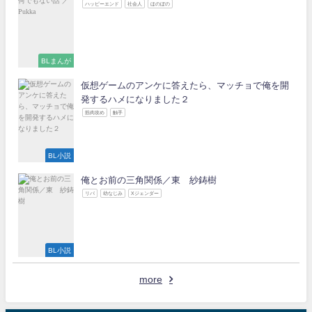
ハッピーエンド
社会人
ほのぼの
BLまんが
仮想ゲームのアンケに答えたら、マッチョで俺を開
発するハメになりました２
筋肉攻め
触手
BL小説
俺とお前の三角関係／東 紗鋳樹
リバ
幼なじみ
Xジェンダー
BL小説
more