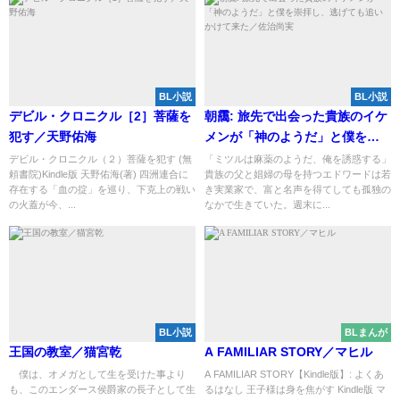
BL小説
BL小説
デビル・クロニクル［2］菩薩を
朝靄: 旅先で出会った貴族のイケ
犯す／天野佑海
メンが「神のようだ」と僕を崇
拝し、逃げても追いかけて来た
デビル・クロニクル（２）菩薩を犯す (無
「ミツルは麻薬のようだ、俺を誘惑する」
頼書院)Kindle版 天野佑海(著) 四洲連合に
貴族の父と娼婦の母を持つエドワードは若
／佐治尚実
存在する「血の掟」を巡り、下克上の戦い
き実業家で、富と名声を得てしても孤独の
の火蓋が今、...
なかで生きていた。週末に...
BL小説
BLまんが
王国の教室／猫宮乾
A FAMILIAR STORY／マヒル
僕は、オメガとして生を受けた事より
A FAMILIAR STORY【Kindle版】: よくあ
も、このエンダース侯爵家の長子として生
るはなし 王子様は身を焦がす Kindle版 マ