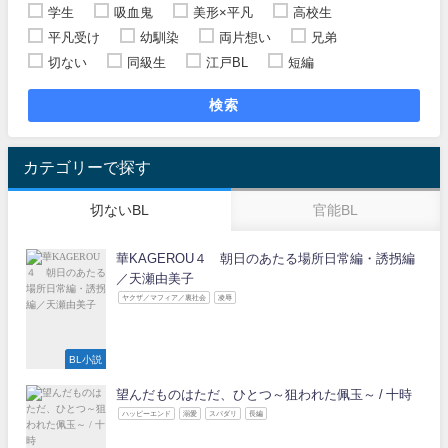
学生
吸血鬼
美形×平凡
高校生
平凡受け
幼馴染
両片想い
兄弟
切ない
同級生
江戸BL
短編
検索
カテゴリーで探す
切ないBL
官能BL
華KAGEROU４ 朝日のあたる場所日常編・誘拐編
／天瀬由美子
ヤクザ／マフィア／裏社会
凌辱
BL小説
望んだものはただ、ひとつ～狙われた佩玉～ / 十時
ハッピーエンド
溺愛
スパダリ
長編