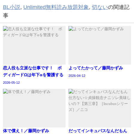
BL小説
,
Unlimited無料読み放題対象
,
切ない
の関連記
事
恋人役も立派な仕事です！ ボ
よってたかって／藤岡かずみ
ディガードΩは年下αを警護する
2026-04-12
2026-05-12
体で償え！／藤岡かずみ
‪だってインキュバスなんだもん