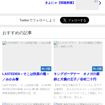
きよにゃ【招福来猫】
Twitterでフォローしよう
おすすめの記事
BL小説
BL小説
LASTEDEN～そこは快楽の檻～
キングガーデナー オメガの庭
／みかみ黎
師と片腕の王子／谷村二十円
LAST EDEN: －そこは快楽の檻－ (L'AUBE
【SかつMな片腕の王子 × ツンデレ王サマ
NOVELS)Kindle版 みかみ 黎(著) 高校生の
な庭師】 主人公のモルドレッドは王宮の
香椎兎都稀は警察官の兄、伊...
庭園のヘッドガーデナーとして君臨してい
た。王に愛され、自らも...