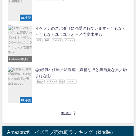
BL小説
イケメンのスパダリに溺愛されています～可もなく
不可もなくユラユラと～／壱度木里乃
溺愛
執着
スパダリ
イケメン
Unlimited無料読
み放題対象
恋愛特区 住民戸籍課編 妖精な彼と無自覚な男／ゆ
まはなお
社会人
年下攻め
長編
イケメン
BL小説
more
Amazonボーイズラブ売れ筋ランキング（kindle）