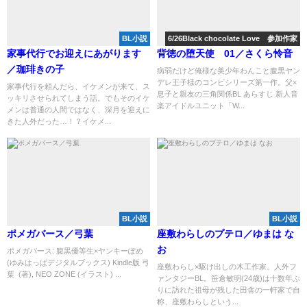
BL小説
6/26Black chocolate Love 参加作家
家事代行でお迎えにあがります
背徳の堕天使 01／さくら怜音
／珈琲きの子
病弱だけど俺様な美少年わんこと腹黒ヤン
デレ王子様のコンビシリーズ第一作。父×
家事代行を頼んだら、イケメンが来て、ス
息子と親友の三角関係BL あらすじ 新人音
ッキリさせられてしまう話。でもそのイケ
楽アイドルユニット「W...
メンは普通の人間ではなく、深月を迎えに
きた人外だった…！？イケメ...
BL小説
BL小説
ポメガバース／弓葉
座敷わらしのプテロ／ゆまは な
お
ポメガバース: 腹黒優等生×ヤンキーぽめ
(ゆみはっぱデジタルブックス) Kindle版 弓
座敷わらし×駆け出しの木工作家。人外フ
葉 (著), NEO ZONE (イラスト) ...
ァンタジーBL。笹倉敏明(24歳)は十数年ぶ
りに訪れた祖母が残した田舎の一軒家で自
称、座敷わらしという...