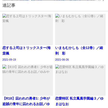
連記事
恋する上司はトリックスター/海
いまもむかしも（全12巻）／緒
棠楓
剥 彩
2021-09-19
2021-06-26
【R18】囚われの勇者1: 少年が
恋愛特区 私立鳳凰学園編３／ゆ
盗賊の青年に囚われるお話／ゆ
まはなお