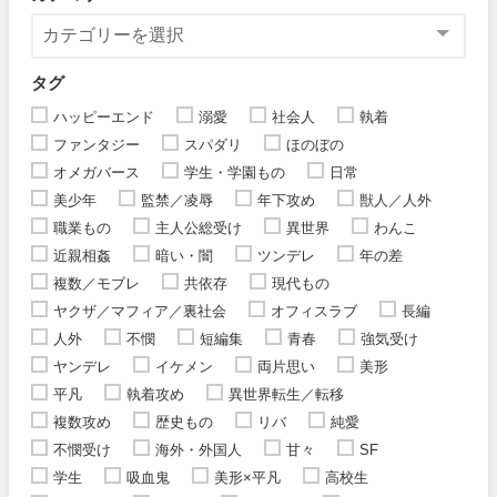
タグ
ハッピーエンド
溺愛
社会人
執着
ファンタジー
スパダリ
ほのぼの
オメガバース
学生・学園もの
日常
美少年
監禁／凌辱
年下攻め
獣人／人外
職業もの
主人公総受け
異世界
わんこ
近親相姦
暗い・闇
ツンデレ
年の差
複数／モブレ
共依存
現代もの
ヤクザ／マフィア／裏社会
オフィスラブ
長編
人外
不憫
短編集
青春
強気受け
ヤンデレ
イケメン
両片思い
美形
平凡
執着攻め
異世界転生／転移
複数攻め
歴史もの
リバ
純愛
不憫受け
海外・外国人
甘々
SF
学生
吸血鬼
美形×平凡
高校生