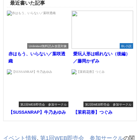
最近書いた記事
Unlimited無料読み放題対象
BL小説
赤はもう、いらない／葉咲透
愛玩人形は眠れない（後編）
織
／藤岡かずみ
第2回WEB即売会 参加サークル
第2回WEB即売会 参加サークル
【SUSSANRAP】牛乃あゆみ
【茉莉花香】つぐみ
イベント情報
,
第1回WEB即売会 参加サークル
の関