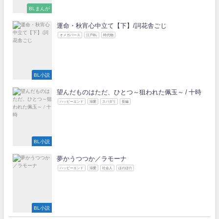
BLまんが
運命・秋宵心中立て【下】/詞花舎ごじ
オメガバース
江戸BL
時代物
BL小説
望んだものはただ、ひとつ～狙われた佩玉～ / 十時
ハッピーエンド
溺愛
スパダリ
長編
BL小説
夢かうつつか／ラモーナ
ハッピーエンド
溺愛
社会人
ほのぼの
BL小説