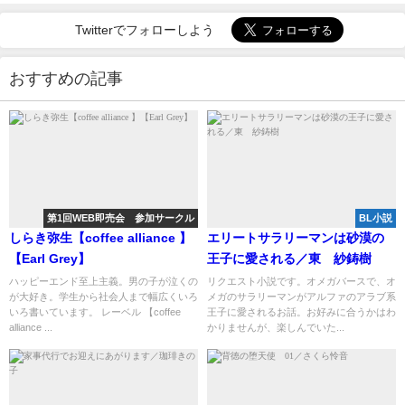
Twitterでフォローしよう
おすすめの記事
第1回WEB即売会 参加サークル
BL小説
しらき弥生【coffee alliance 】
エリートサラリーマンは砂漠の
【Earl Grey】
王子に愛される／東 紗鋳樹
ハッピーエンド至上主義。男の子が泣くの
リクエスト小説です。オメガバースで、オ
が大好き。学生から社会人まで幅広くいろ
メガのサラリーマンがアルファのアラブ系
いろ書いています。 レーベル 【coffee
王子に愛されるお話。お好みに合うかはわ
alliance ...
かりませんが、楽しんでいた...