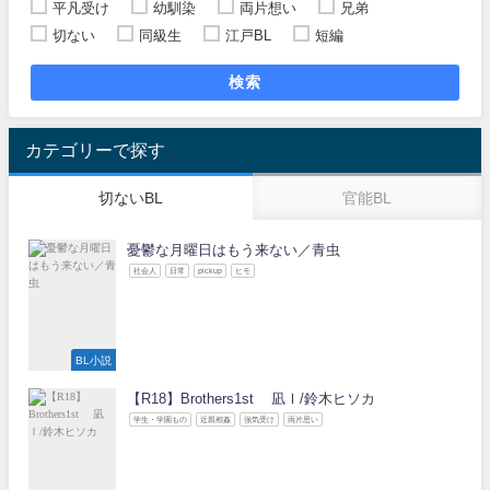
平凡受け
幼馴染
両片想い
兄弟
切ない
同級生
江戸BL
短編
検索
カテゴリーで探す
切ないBL
官能BL
憂鬱な月曜日はもう来ない／青虫
社会人
日常
pickup
ヒモ
BL小説
【R18】Brothers1st 凪Ⅰ/鈴木ヒソカ
学生・学園もの
近親相姦
強気受け
両片思い