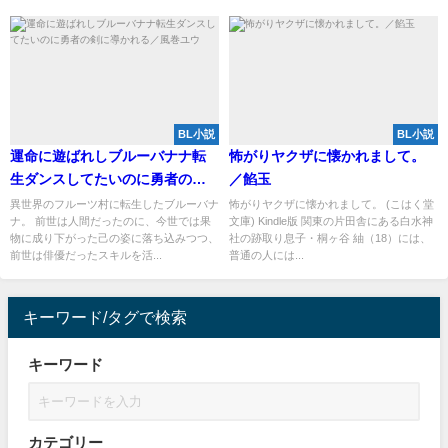
BL小説
BL小説
運命に遊ばれしブルーバナナ転
怖がりヤクザに懐かれまして。
生ダンスしてたいのに勇者の剣
／餡玉
に導かれる／風巻ユウ
異世界のフルーツ村に転生したブルーバナ
怖がりヤクザに懐かれまして。 (こはく堂
ナ。 前世は人間だったのに、今世では果
文庫) Kindle版 関東の片田舎にある白水神
物に成り下がった己の姿に落ち込みつつ、
社の跡取り息子・桐ヶ谷 紬（18）には、
前世は俳優だったスキルを活...
普通の人には...
キーワード/タグで検索
キーワード
カテゴリー