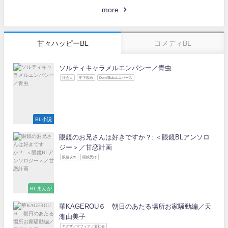
more
甘々ハッピーBL
コメディBL
ソルティキャラメルエンパシー／青虫
社会人
年下攻め
Dom/Subユニバース
BL小説
眼鏡のお兄さんは好きですか？: ＜眼鏡BLアンソロ
ジー＞／甘恋計画
眼鏡攻め
眼鏡受け
BLまんが
華KAGEROU６ 朝日のあたる場所お家騒動編／天
瀬由美子
ヤクザ／マフィア／裏社会