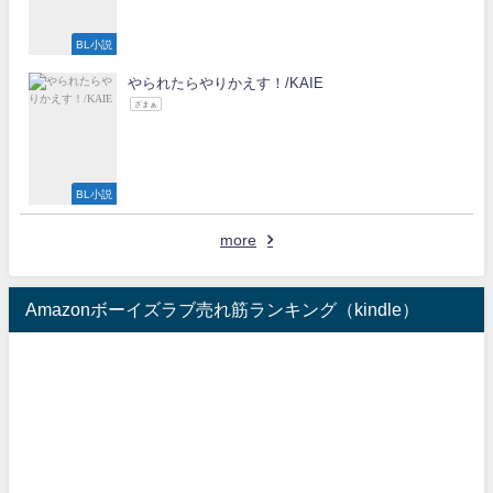
BL小説
やられたらやりかえす！/KAIE
ざまぁ
BL小説
more
Amazonボーイズラブ売れ筋ランキング（kindle）