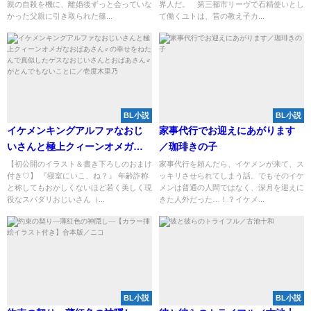
親の自殺を機に、離婚後ずっと会っていな
界人だ。 第三都市リーヴで石精使いとし
かった父親に引き取られた篠...
て働くユトは、昔の教え子カ...
BL小説
BL小説
イケメンキングアルファなおじ
家事代行でお迎えにあがります
いさんと極上クィーンオメガな
／珈琲きの子
おばあさん♂の幸せをねたんで真
【初公開のイラスト＆書き下ろしのおまけ
家事代行を頼んだら、イケメンが来て、ス
付き♡】 『寝室にいこ、ね？』 年齢詐称
ッキリさせられてしまう話。でもそのイケ
似したゲスなおじいさんとおば
と称してもおかしくないほど若く美しく現
メンは普通の人間ではなく、深月を迎えに
あさん♂がとんでもないことに／
役なスパダリおじいさん（...
きた人外だった…！？イケメ...
壱度木里乃
BL小説
BL小説