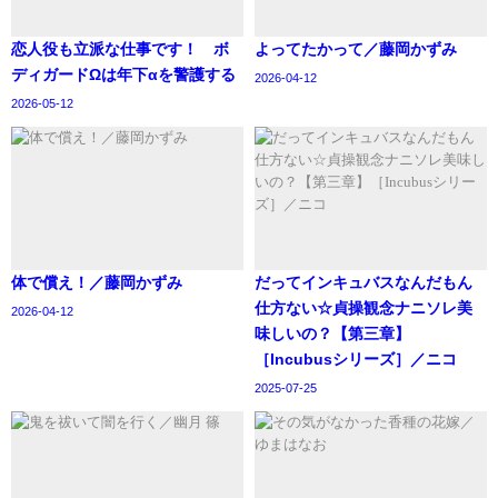
恋人役も立派な仕事です！ ボ
よってたかって／藤岡かずみ
ディガードΩは年下αを警護する
2026-04-12
2026-05-12
体で償え！／藤岡かずみ
‪だってインキュバスなんだもん
仕方ない☆貞操観念ナニソレ美
2026-04-12
味しいの？【第三章】
［Incubusシリーズ］／ニコ
2025-07-25