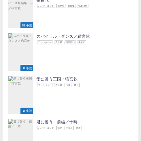
ハッピーエンド
異世界
短編集
執着攻め
BL小説
スパイラル・ダンス／猫宮乾
ファンタジー
異世界
両片想い
魔術師
BL小説
愛に誓う王国／猫宮乾
ファンタジー
異世界
不憫
騎士
BL小説
君に誓う 前編／十時
ハッピーエンド
溺愛
社会人
執着