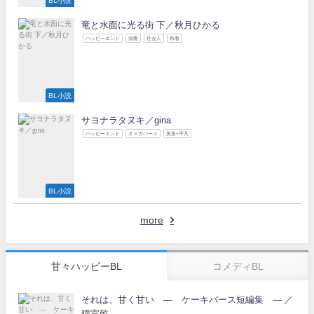
BL小説
竜と水面に光る街 下／秋月ひかる
ハッピーエンド
溺愛
社会人
執着
BL小説
サヨナラタヌキ／gina
ハッピーエンド
オメガバース
美形×平凡
BL小説
more
甘々ハッピーBL
コメディBL
それは、甘く甘い ― ケーキバース短編集 ― ／
猫宮乾