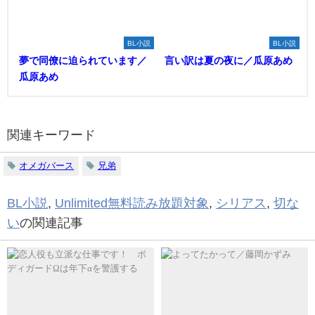
BL小説
BL小説
夢で同僚に迫られています／
言い訳は夏の夜に／瓜原あめ
瓜原あめ
関連キーワード
オメガバース
兄弟
BL小説
,
Unlimited無料読み放題対象
,
シリアス
,
切な
い
の関連記事