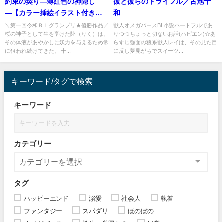
約束の契り―薄紅色の神隠し
彼と彼らのトライフル／古池十
―【カラー挿絵イラスト付き】
和
合本版／ニコ
＼第一回令和ＢＬグランプリ★優勝作品／
獣人オメガバースBL小説ハートフルであ
桜の神子として生を享けた陸（りく）は、
りつつちょっと切ないお話(ハピエン)☆あ
その体液があやかしに妖力を与えるため常
らすじ強面の狼系獣人レイは、その見た目
に狙われ続けてきた。 十...
に反し夢見がちでスイーツ...
キーワード/タグで検索
キーワード
カテゴリー
タグ
ハッピーエンド
溺愛
社会人
執着
ファンタジー
スパダリ
ほのぼの