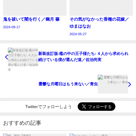
鬼を祓いて闇を行く／幽月 篠
その気がなかった香種の花嫁／
ゆまはなお
2024-09-17
2024-05-27
新装改訂版-檻の中の王子様たち: ４人から求められ
続けている僕が選んだ道／佐治尚実
憂鬱な月曜日はもう来ない／青虫
Twitterでフォローしよう
おすすめの記事