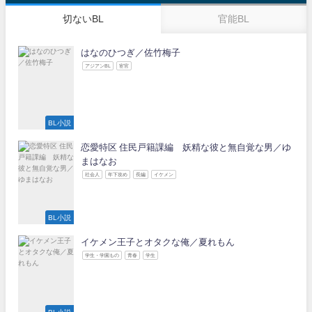
切ないBL
官能BL
はなのひつぎ／佐竹梅子
アジアンBL
宦官
BL小説
恋愛特区 住民戸籍課編 妖精な彼と無自覚な男／ゆ
まはなお
社会人
年下攻め
長編
イケメン
BL小説
イケメン王子とオタクな俺／夏れもん
学生・学園もの
青春
学生