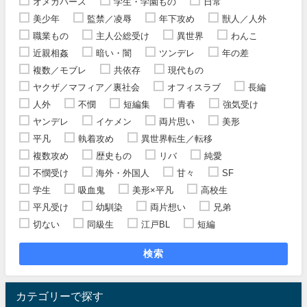
オメガバース
学生・学園もの
日常
美少年
監禁／凌辱
年下攻め
獣人／人外
職業もの
主人公総受け
異世界
わんこ
近親相姦
暗い・闇
ツンデレ
年の差
複数／モブレ
共依存
現代もの
ヤクザ／マフィア／裏社会
オフィスラブ
長編
人外
不憫
短編集
青春
強気受け
ヤンデレ
イケメン
両片思い
美形
平凡
執着攻め
異世界転生／転移
複数攻め
歴史もの
リバ
純愛
不憫受け
海外・外国人
甘々
SF
学生
吸血鬼
美形×平凡
高校生
平凡受け
幼馴染
両片想い
兄弟
切ない
同級生
江戸BL
短編
検索
カテゴリーで探す