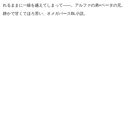
れるままに一線を越えてしまって――。アルファの弟×ベータの兄。
静かで甘くてほろ苦い、オメガバースBL小説。