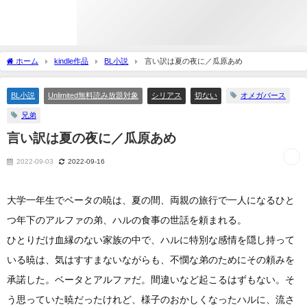
ホーム
kindle作品
BL小説
言い訳は夏の夜に／瓜原あめ
BL小説
Unlimited無料読み放題対象
シリアス
切ない
オメガバース
兄弟
言い訳は夏の夜に／瓜原あめ
2022-09-03
2022-09-16
大学一年生でベータの暁は、夏の間、両親の旅行で一人になるひと
つ年下のアルファの弟、ハルの食事の世話を頼まれる。
ひとりだけ血縁のない家族の中で、ハルに特別な感情を隠し持って
いる暁は、気はすすまないながらも、不憫な弟のためにその頼みを
承諾した。ベータとアルファだ。間違いなど起こるはずもない。そ
う思っていた暁だったけれど、様子のおかしくなったハルに、流さ