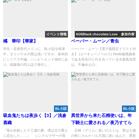
イベント情報
6/26Black chocolate Love 参加作家
橘 華印【華家】
ペーパー・ムーン／青虫
学生～若者世代メインに、BL小説を執筆
ペーパー・ムーン【電子版限定イラスト付
中。オリジナルの歴は浅いですが、基本的
き】 (エーキューノベルス) Kindle版既婚者
にシリアス中編、ハッピーエンド傾向にあ
である長谷川と付き合っている水森真央思
り。紙媒体の同人誌で発行し...
は、不倫ゆえの...
BL小説
BL小説
吸血鬼たちは夜歩く【3】／浅倉
異世界から来た石精使いは、年
喜織
下騎士に愛される／夜乃すてら
『母が自殺した十三歳の夏、僕は父の愛人
石精（グリム）使いのユトは、実は七歳
に恋をした……』 シングルマザーの母
の時にカルナバル王国に迷い込んだ、異世