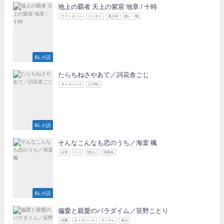
地上の覇者 天上の紫宸 地章 / 十時
ファンタジー
スパダリ
美少年
暗い・闇
BL小説
たらちねさやあて／詞花舎ごじ
オメガバース
江戸BL
BL小説
そんなこんなも恋のうち／海棠 楓
日常
リバ
切ない
関西弁
BL小説
偏愛と親愛のパラダイム／笹野ことり
溺愛
オメガバース
ヤンデレ
叔父