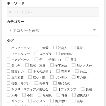
キーワード
カテゴリー
タグ
ハッピーエンド
溺愛
社会人
執着
ファンタジー
スパダリ
ほのぼの
オメガバース
学生・学園もの
日常
美少年
監禁／凌辱
年下攻め
獣人／人外
職業もの
主人公総受け
異世界
わんこ
近親相姦
暗い・闇
ツンデレ
年の差
複数／モブレ
共依存
現代もの
ヤクザ／マフィア／裏社会
オフィスラブ
長編
人外
不憫
短編集
青春
強気受け
ヤンデレ
イケメン
両片思い
美形