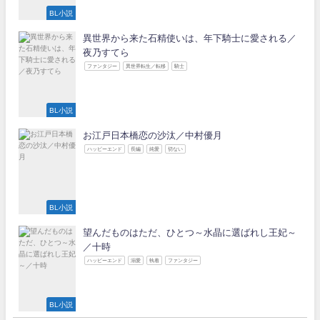
BL小説
異世界から来た石精使いは、年下騎士に愛される／
夜乃すてら
ファンタジー
異世界転生／転移
騎士
BL小説
お江戸日本橋恋の沙汰／中村優月
ハッピーエンド
長編
純愛
切ない
BL小説
望んだものはただ、ひとつ～水晶に選ばれし王妃～
／十時
ハッピーエンド
溺愛
執着
ファンタジー
BL小説