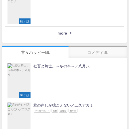
BL小説
more
甘々ハッピーBL
コメディBL
社畜と騎士。～冬の本～／八月八
BL小説
君の声しか聴こえない／二久アカミ
ハッピーエンド
溺愛
芸能界
創作BL