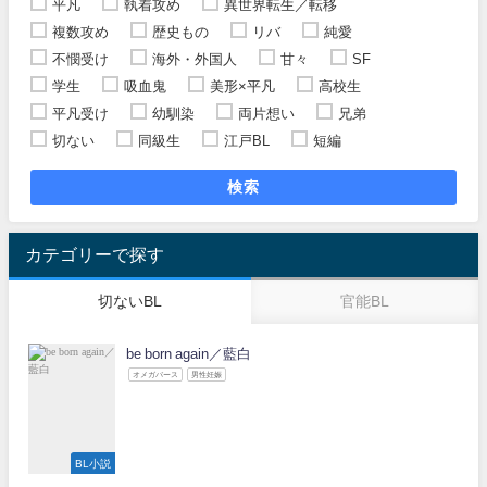
平凡
執着攻め
異世界転生／転移
複数攻め
歴史もの
リバ
純愛
不憫受け
海外・外国人
甘々
SF
学生
吸血鬼
美形×平凡
高校生
平凡受け
幼馴染
両片想い
兄弟
切ない
同級生
江戸BL
短編
検索
カテゴリーで探す
切ないBL
官能BL
be born again／藍白
オメガバース
男性妊娠
BL小説