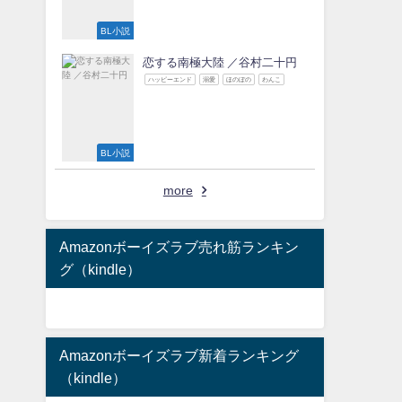
BL小説
恋する南極大陸 ／谷村二十円
ハッピーエンド
溺愛
ほのぼの
わんこ
BL小説
more
Amazonボーイズラブ売れ筋ランキン
グ（kindle）
Amazonボーイズラブ新着ランキング
（kindle）