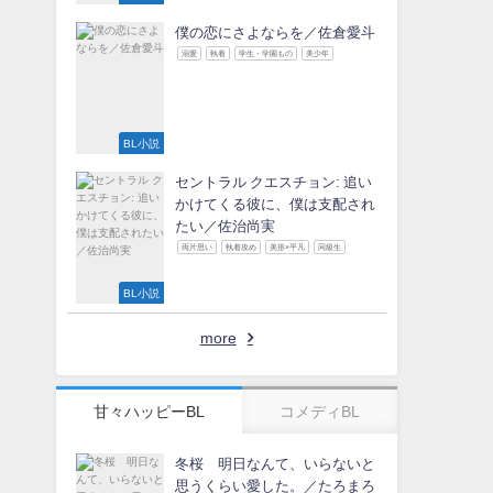
僕の恋にさよならを／佐倉愛斗
溺愛
執着
学生・学園もの
美少年
BL小説
セントラル クエスチョン: 追い
かけてくる彼に、僕は支配され
たい／佐治尚実
両片思い
執着攻め
美形×平凡
同級生
BL小説
more
甘々ハッピーBL
コメディBL
冬桜 明日なんて、いらないと
思うくらい愛した。／たろまろ