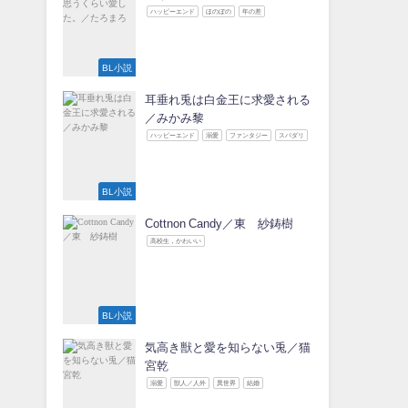
ハッピーエンド
ほのぼの
年の差
BL小説
耳垂れ兎は白金王に求愛される
／みかみ黎
ハッピーエンド
溺愛
ファンタジー
スパダリ
BL小説
Cottnon Candy／東 紗鋳樹
高校生，かわいい
BL小説
気高き獣と愛を知らない兎／猫
宮乾
溺愛
獣人／人外
異世界
結婚