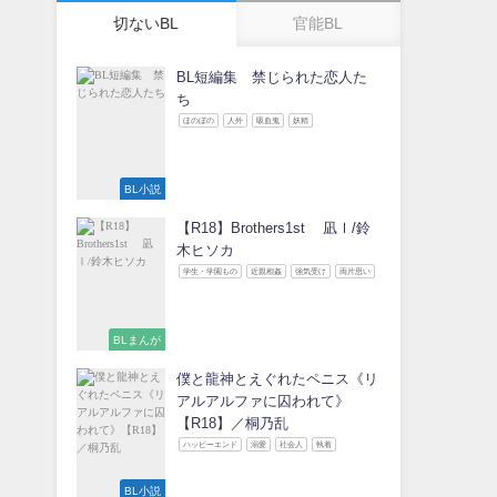
切ないBL
官能BL
BL短編集 禁じられた恋人た
ち
ほのぼの
人外
吸血鬼
妖精
BL小説
【R18】Brothers1st 凪Ⅰ/鈴
木ヒソカ
学生・学園もの
近親相姦
強気受け
両片思い
BLまんが
僕と龍神とえぐれたペニス《リ
アルアルファに囚われて》
【R18】／桐乃乱
ハッピーエンド
溺愛
社会人
執着
BL小説