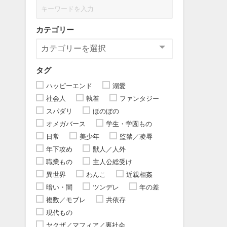
カテゴリー
タグ
ハッピーエンド
溺愛
社会人
執着
ファンタジー
スパダリ
ほのぼの
オメガバース
学生・学園もの
日常
美少年
監禁／凌辱
年下攻め
獣人／人外
職業もの
主人公総受け
異世界
わんこ
近親相姦
暗い・闇
ツンデレ
年の差
複数／モブレ
共依存
現代もの
ヤクザ／マフィア／裏社会