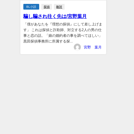
BL小説
探偵
敵対
騙し騙され往く先は/宮野葉月
「僕があなたを『理想の探偵』にして差し上げま
す」 これは探偵と詐欺師、対立する2人の男の仕
事と恋の話。「娘の婚約者の事を調べてほしい」
黒田探偵事務所に所属する探...
宮野 葉月