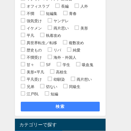
オフィスラブ
長編
人外
不憫
短編集
青春
強気受け
ヤンデレ
イケメン
両片思い
美形
平凡
執着攻め
異世界転生／転移
複数攻め
歴史もの
リバ
純愛
不憫受け
海外・外国人
甘々
SF
学生
吸血鬼
美形×平凡
高校生
平凡受け
幼馴染
両片想い
兄弟
切ない
同級生
江戸BL
短編
検索
カテゴリーで探す