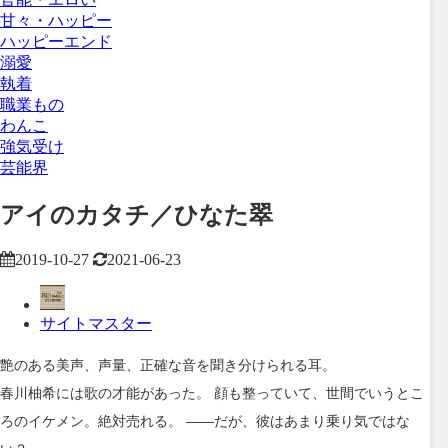
甘々・ハッピー
ハッピーエンド
溺愛
執着
職業もの
わんこ
強気受け
芸能界
アイのカタチ／ひなた翠
2019-10-27
2021-06-23
サイトマスター
艶のある美声、声量、正確な音を聞き分けられる耳。
春川柚希には歌の才能があった。 顔も整っていて、世間でいうとこ
ろのイケメン。絶対売れる。 ――だが、彼はあまり乗り気ではな