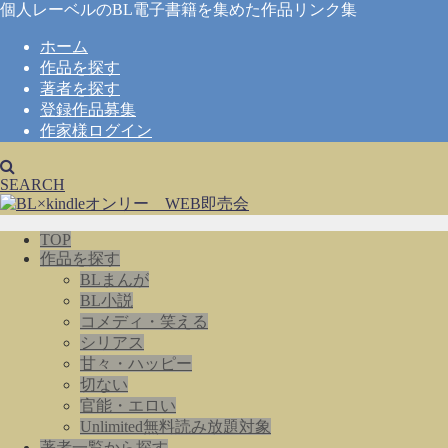
個人レーベルのBL電子書籍を集めた作品リンク集
ホーム
作品を探す
著者を探す
登録作品募集
作家様ログイン
SEARCH
TOP
作品を探す
BLまんが
BL小説
コメディ・笑える
シリアス
甘々・ハッピー
切ない
官能・エロい
Unlimited無料読み放題対象
著者一覧から探す