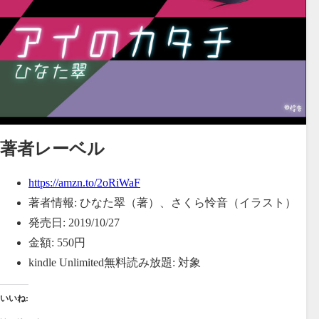
著者レーベル
https://amzn.to/2oRiWaF
著者情報:
ひなた翠（著）、さくら怜音（イラスト）
発売日:
2019/10/27
金額:
550円
kindle Unlimited無料読み放題:
対象
いいね: