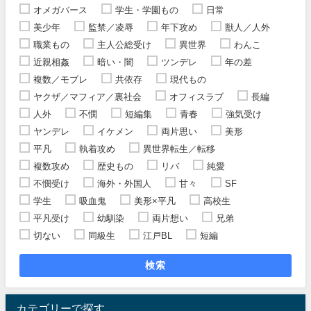
オメガバース
学生・学園もの
日常
美少年
監禁／凌辱
年下攻め
獣人／人外
職業もの
主人公総受け
異世界
わんこ
近親相姦
暗い・闇
ツンデレ
年の差
複数／モブレ
共依存
現代もの
ヤクザ／マフィア／裏社会
オフィスラブ
長編
人外
不憫
短編集
青春
強気受け
ヤンデレ
イケメン
両片思い
美形
平凡
執着攻め
異世界転生／転移
複数攻め
歴史もの
リバ
純愛
不憫受け
海外・外国人
甘々
SF
学生
吸血鬼
美形×平凡
高校生
平凡受け
幼馴染
両片想い
兄弟
切ない
同級生
江戸BL
短編
検索
カテゴリーで探す