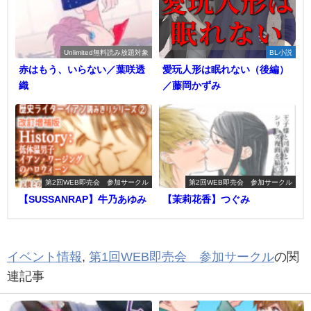
Unlimited無料読み放題対象
BL小説
赤はもう、いらない／葉咲透
愛玩人形は眠れない（後編）
織
／藤岡かずみ
第2回WEB即売会 参加サークル
第2回WEB即売会 参加サークル
【SUSSANRAP】牛乃あゆみ
【茉莉花香】つぐみ
イベント情報
,
第1回WEB即売会 参加サークル
の関
連記事