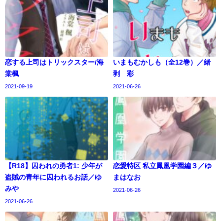
恋する上司はトリックスター/海
いまもむかしも（全12巻）／緒
棠楓
剥 彩
2021-09-19
2021-06-26
【R18】囚われの勇者1: 少年が
恋愛特区 私立鳳凰学園編３／ゆ
盗賊の青年に囚われるお話／ゆ
まはなお
みや
2021-06-26
2021-06-26