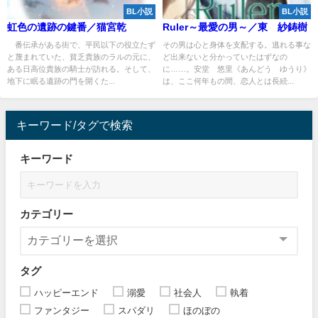
BL小説
BL小説
虹色の遺跡の鍵番／猫宮乾
Ruler～最愛の男～／東 紗鋳樹
番伝承がある街で、平民以下の役立たず
その男は心と身体を支配する。逃れる事な
と蔑まれていた、貧乏貴族のラルの元に、
ど出来ないと分かっていたはずなの
ある日高位貴族の騎士が訪れる。そして、
に……。安堂 悠里《あんどう ゆうり》
地下に眠る遺跡の門を開くた...
は、ここ何年もの間、恋人とは長続...
キーワード/タグで検索
キーワード
カテゴリー
タグ
ハッピーエンド
溺愛
社会人
執着
ファンタジー
スパダリ
ほのぼの