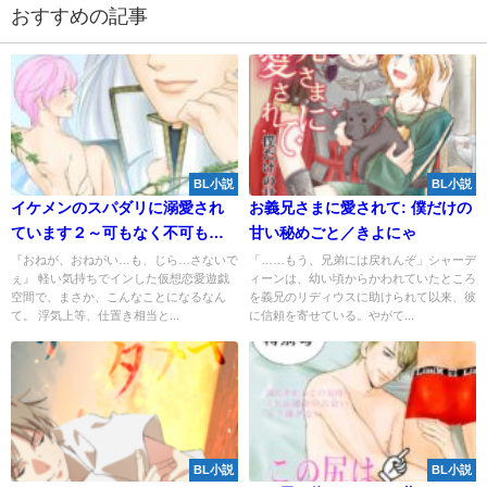
おすすめの記事
BL小説
BL小説
イケメンのスパダリに溺愛され
お義兄さまに愛されて: 僕だけの
ています２～可もなく不可もな
甘い秘めごと／きよにゃ
くユラユラと～／壱度木里乃
『おねが、おねがい…も、じら…さないで
「……もう、兄弟には戻れんぞ」シャーデ
ぇ』 軽い気持ちでインした仮想恋愛遊戯
ィーンは、幼い頃からかわれていたところ
空間で、まさか、こんなことになるなん
を義兄のリディウスに助けられて以来、彼
て。 浮気上等、仕置き相当と...
に信頼を寄せている。やがて...
BL小説
BL小説