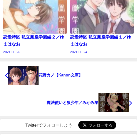
恋愛特区 私立鳳凰学園編２／ゆ
恋愛特区 私立鳳凰学園編１／ゆ
まはなお
まはなお
2021-06-26
2021-06-24
花野カノ【Kanon文庫】
魔法使いと狼少年／みかみ黎
Twitterでフォローしよう