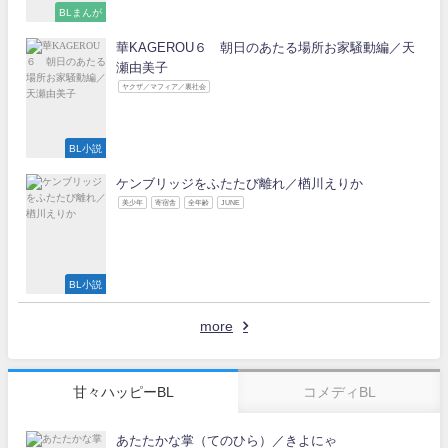
BLまんが
華KAGEROU６ 朝日のあたる場所お家騒動編／天
瀬由美子
ヤクザ／マフィア／裏社会
BL小説
ケンブリッジをふたたび離れ／楢川えりか
美少年
寄宿舎
全年齢
JUNE
BL小説
more
甘々ハッピーBL
コメディBL
あたたかな掌（てのひら）／きよにゃ