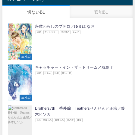
切ないBL
官能BL
座敷わらしのプテロ／ゆまは なお
溺愛
ファンタジー
ほのぼの
わんこ
BL小説
キャッチャー・イン・ザ・ドリーム／灰島了
溺愛
社会人
執着
暗い・闇
BL小説
Brothers7th 番外編 Teathersせんせんと正宗／鈴
木ヒソカ
学生・学園もの
職業もの
年の差
純愛