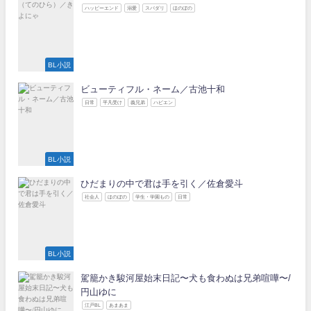
ハッピーエンド
溺愛
スパダリ
ほのぼの
BL小説
ビューティフル・ネーム／古池十和
日常
平凡受け
義兄弟
ハピエン
BL小説
ひだまりの中で君は手を引く／佐倉愛斗
社会人
ほのぼの
学生・学園もの
日常
BL小説
駕籠かき駿河屋始末日記〜犬も食わぬは兄弟喧嘩〜/
円山ゆに
江戸BL
あまあま