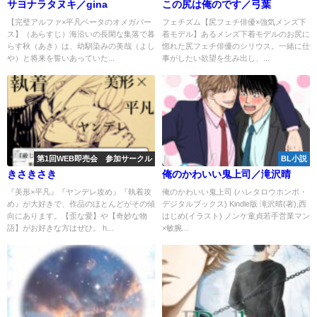
サヨナラタヌキ／gina
この尻は俺のです／弓葉
【完璧アルファ×平凡ベータのオメガバー
フェチズム【尻フェチ俳優×強気メンズ下
ス】（あらすじ）海沿いの長閑な集落で暮
着モデル】あるメンズ下着モデルのお尻に
らす秋（あき）は、幼馴染みの美哉（よし
惚れた尻フェチ俳優のシリウス。一緒に仕
や）と将来を誓いあっていた...
事がしたい欲望を生み出し、...
第1回WEB即売会 参加サークル
BL小説
きさきさき
俺のかわいい鬼上司／滝沢晴
『美形×平凡』『ヤンデレ攻め』『執着攻
俺のかわいい鬼上司 (ハレタロウホンポ・
め』が大好きで、作品のほとんどがその傾
デジタルブックス) Kindle版 滝沢晴(著),西
向にあります。【歪な愛】や【奇妙な物
はじめ(イラスト) ノンケ童貞若手営業マン
語】がお好きな方はぜひ。 h...
×敏腕...