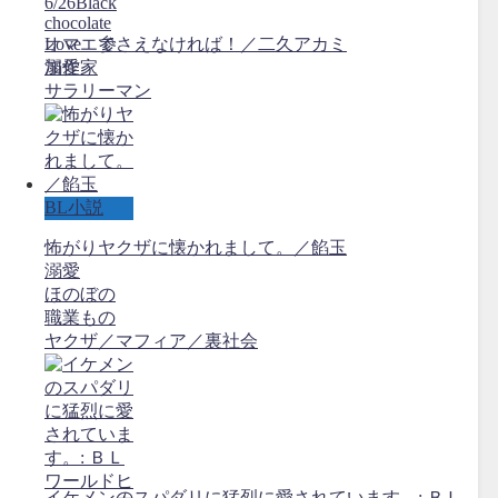
6/26Black
chocolate
Love 参
オマエでさえなければ！／二久アカミ
加作家
溺愛
サラリーマン
BL小説
怖がりヤクザに懐かれまして。／餡玉
溺愛
ほのぼの
職業もの
ヤクザ／マフィア／裏社会
イケメンのスパダリに猛烈に愛されています。: ＢＬ