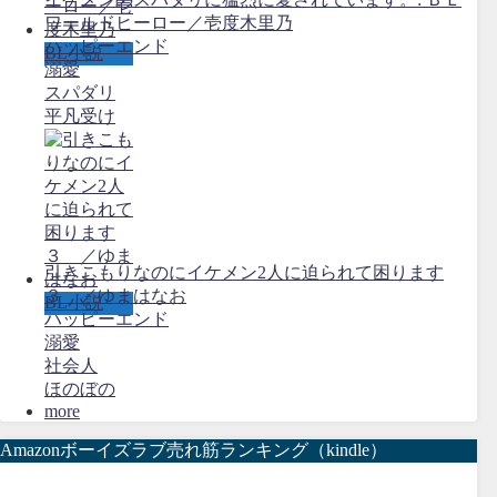
ワールドヒーロー／壱度木里乃
ハッピーエンド
BL小説
溺愛
スパダリ
平凡受け
引きこもりなのにイケメン2人に迫られて困ります
３ ／ゆまはなお
BL小説
ハッピーエンド
溺愛
社会人
ほのぼの
more
Amazonボーイズラブ売れ筋ランキング（kindle）