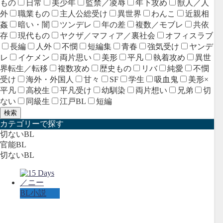
もの
日常
美少年
監禁／凌辱
年下攻め
獣人／人
外
職業もの
主人公総受け
異世界
わんこ
近親相
姦
暗い・闇
ツンデレ
年の差
複数／モブレ
共依
存
現代もの
ヤクザ／マフィア／裏社会
オフィスラブ
長編
人外
不憫
短編集
青春
強気受け
ヤンデ
レ
イケメン
両片思い
美形
平凡
執着攻め
異世
界転生／転移
複数攻め
歴史もの
リバ
純愛
不憫
受け
海外・外国人
甘々
SF
学生
吸血鬼
美形×
平凡
高校生
平凡受け
幼馴染
両片想い
兄弟
切
ない
同級生
江戸BL
短編
検索
カテゴリーで探す
切ないBL
官能BL
切ないBL
BL小説