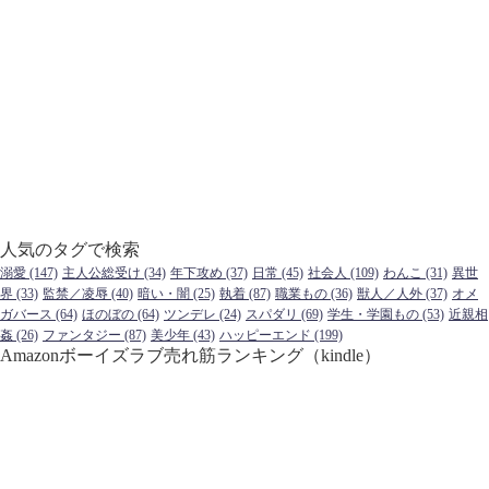
人気のタグで検索
溺愛
(147)
主人公総受け
(34)
年下攻め
(37)
日常
(45)
社会人
(109)
わんこ
(31)
異世
界
(33)
監禁／凌辱
(40)
暗い・闇
(25)
執着
(87)
職業もの
(36)
獣人／人外
(37)
オメ
ガバース
(64)
ほのぼの
(64)
ツンデレ
(24)
スパダリ
(69)
学生・学園もの
(53)
近親相
姦
(26)
ファンタジー
(87)
美少年
(43)
ハッピーエンド
(199)
Amazonボーイズラブ売れ筋ランキング（kindle）