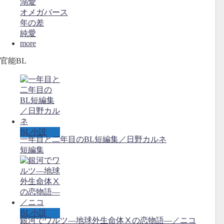
溺愛
オメガバース
年の差
純愛
more
官能BL
BL小説
一年目と二年目のBL短編集／日野カルネ
短編集
BL小説
銀河でワルツ―地球外生命体Ⅹの恋物語―／ニコ