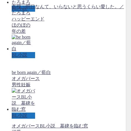
冬桜 明日なんて、いらないと思うくらい愛した。／
BL小説
たろまろ
ハッピーエンド
ほのぼの
年の差
BL小説
be born again／藍白
オメガバース
男性妊娠
BL小説
オメガバースBL小説 墓碑を臨む窓