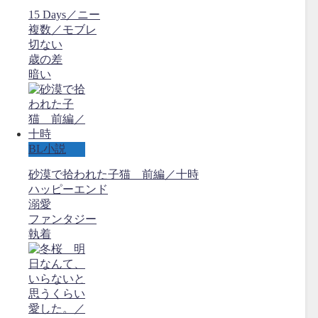
15 Days／ニー
複数／モブレ
切ない
歳の差
暗い
BL小説
砂漠で拾われた子猫 前編／十時
ハッピーエンド
溺愛
ファンタジー
執着