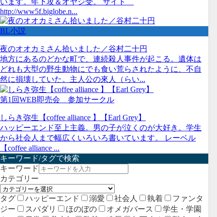
います。年下攻＆オヤジ受。 サイト
http://www5f.biglobe.n...
BL小説
夜のオオカミさん拾いました／谷村二十円
地方にあるのどかな町で、連続殺人事件が起こる。遺体は
どれも大型の野生動物にでも食い荒らされたように、不自
然に損壊していた。主人公の來人（らい...
第1回WEB即売会 参加サークル
しらき弥生【coffee alliance 】【Earl Grey】
ハッピーエンド至上主義。男の子が泣くのが大好き。学生
から社会人まで幅広くいろいろ書いています。 レーベル
【coffee alliance ...
キーワード/タグで検索
キーワード
カテゴリー
タグ
ハッピーエンド
溺愛
社会人
執着
ファンタ
ジー
スパダリ
ほのぼの
オメガバース
学生・学園