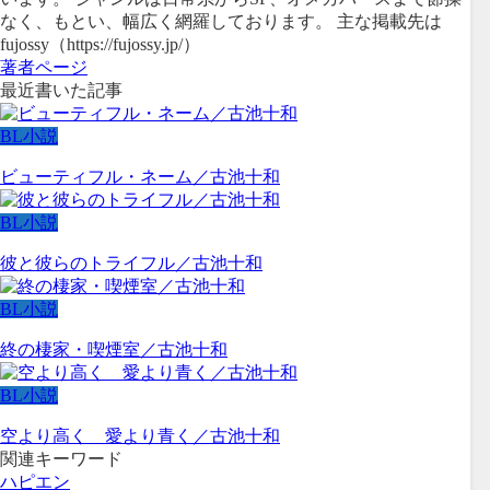
なく、もとい、幅広く網羅しております。 主な掲載先は
fujossy（https://fujossy.jp/）
著者ページ
最近書いた記事
BL小説
ビューティフル・ネーム／古池十和
BL小説
彼と彼らのトライフル／古池十和
BL小説
終の棲家・喫煙室／古池十和
BL小説
空より高く 愛より青く／古池十和
関連キーワード
ハピエン