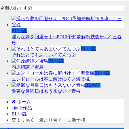
今週のおすすめ
BL小説
淫らな夢を回避せよ: -PDCI予知夢解析捜査班- ／ 三谷
玲
BL小説
それはとてもあまい／てんつぶ
BL小説
勾原綺譚／蜜鳥
BL小説
エンドロールは春に解けゆく／海棠楓
BL小説
憂鬱な月曜日はもう来ない／青虫
ホーム
kindle作品
BL小説
空より高く 愛より青く／古池十和