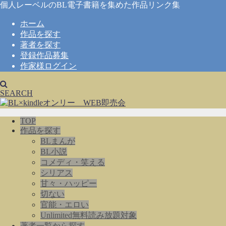
個人レーベルのBL電子書籍を集めた作品リンク集
ホーム
作品を探す
著者を探す
登録作品募集
作家様ログイン
SEARCH
TOP
作品を探す
BLまんが
BL小説
コメディ・笑える
シリアス
甘々・ハッピー
切ない
官能・エロい
Unlimited無料読み放題対象
著者一覧から探す