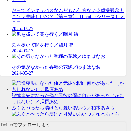
‪だってインキュバスなんだもん仕方ない☆貞操観念ナ
ニソレ美味しいの？【第三章】［Incubusシリーズ］／
ニコ
2025-07-25
鬼を祓いて闇を行く／幽月 篠
2024-09-17
その気がなかった香種の花嫁／ゆまはなお
2024-05-27
記憶喪失になった俺と元彼の間に何かがあった（かも
しれない）／瓜原あめ
ふぐとべったら漬けと可愛いあいつ／柏木あきら
Twitterでフォローしよう