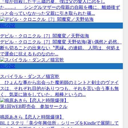
『母が自殺した十三歳の夏、僕は父の愛人に恋をし
た……』 シングルマザーの母親の自殺を機に、離婚後ず
っと会っていなかった父親に引き取られた篠...
BL小説
デビル・クロニクル［7］閻魔変／天野佑海
デビル・クロニクル［7］閻魔変 天野佑海(著) 偶然と必然。
断ち切ることの出来ない〝悪縁〟の連鎖。 人間は、何処ま
で運命に抗えるものなのか...
BL小説
スパイラル・ダンス／猫宮乾
ひょんな事から出会った魔術師のミントと剣士のヴァイ
スは、それぞれ目的がありつつも、それを言い合う事も無
く、気楽に旅をしていた。相棒というの...
第1回WEB即売会 参加サークル
鳴原あきら【恋人と時限爆弾】
BLミステリ「美少年興信所」シリーズをKindleで展開して