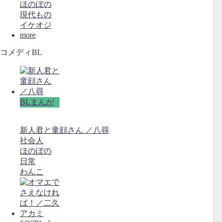
ほのぼの
現代もの
イケオジ
more
コメディBL
BLまんが
新人君と童顔さん ／八尋
社会人
ほのぼの
日常
わんこ