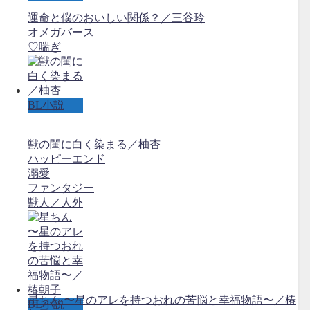
運命と僕のおいしい関係？／三谷玲
オメガバース
♡喘ぎ
BL小説
獣の閨に白く染まる／柚杏
ハッピーエンド
溺愛
ファンタジー
獣人／人外
星ちん 〜星のアレを持つおれの苦悩と幸福物語〜／椿
BL小説