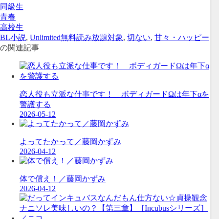
同級生
青春
高校生
BL小説
,
Unlimited無料読み放題対象
,
切ない
,
甘々・ハッピー
の関連記事
恋人役も立派な仕事です！ ボディガードΩは年下αを
警護する
2026-05-12
よってたかって／藤岡かずみ
2026-04-12
体で償え！／藤岡かずみ
2026-04-12