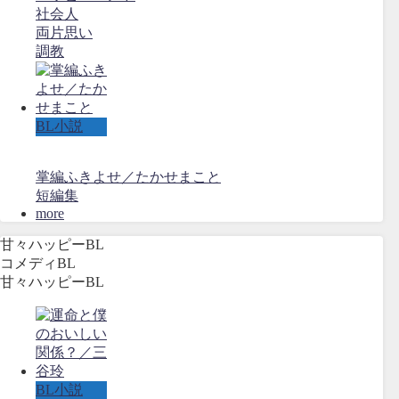
社会人
両片思い
調教
BL小説
掌編ふきよせ／たかせまこと
短編集
more
甘々ハッピーBL
コメディBL
甘々ハッピーBL
BL小説