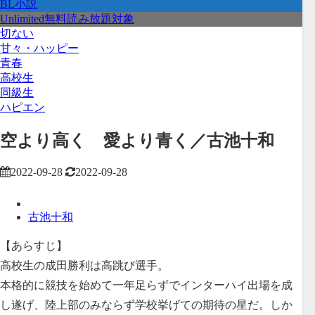
BL小説
Unlimited無料読み放題対象
切ない
甘々・ハッピー
青春
高校生
同級生
ハピエン
空より高く 愛より青く／古池十和
2022-09-28
2022-09-28
古池十和
【あらすじ】
高校生の成田勝利は高跳び選手。
本格的に競技を始めて一年足らずでインターハイ出場を成
し遂げ、陸上部のみならず学校挙げての期待の星だ。しか