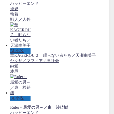
ハッピーエンド
溺愛
執着
獣人／人外
BL小説
華KAGEROU２ 眠らない者たち／天瀬由美子
ヤクザ／マフィア／裏社会
純愛
凌辱
BL小説
Ruler～最愛の男～／東 紗鋳樹
ハッピーエンド