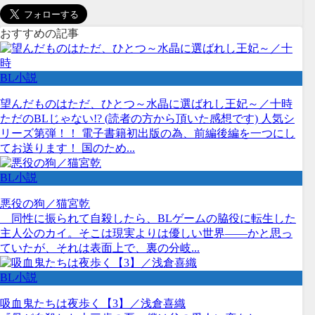
おすすめの記事
BL小説
望んだものはただ、ひとつ～水晶に選ばれし王妃～／十時
ただのBLじゃない!? (読者の方から頂いた感想です) 人気シ
リーズ第弾！！ 電子書籍初出版の為、前編後編を一つにし
てお送ります！ 国のため...
BL小説
悪役の狗／猫宮乾
同性に振られて自殺したら、BLゲームの脇役に転生した
主人公のカイ。そこは現実よりは優しい世界――かと思っ
ていたが、それは表面上で、裏の分岐...
BL小説
吸血鬼たちは夜歩く【3】／浅倉喜織