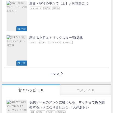
運命・秋宵心中たて【上】／詞花舎ごじ
オメガバース
江戸BL
時代物
BL小説
恋する上司はトリックスター/海棠楓
社会人
年下攻め
オフィスラブ
ビッチ受け
BL小説
more
甘々ハッピーBL
コメディBL
仮想ゲームのアンケに答えたら、マッチョで俺を開
発するハメになりました１ ／天岸あおい
溺愛
不憫受け
平凡受け
筋肉攻め