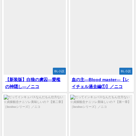
BL小説
BL小説
【新装版】‪白狼の虜囚―愛檻
血の主―Blood master―【レ
の神隠し―‬／ニコ
イチェル過去編①】／ニコ