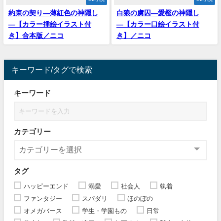
約束の契り―薄紅色の神隠し
‪白狼の虜囚―愛檻の神隠し
―【カラー挿絵イラスト付
―【カラー口絵イラスト付
き】合本版／ニコ
き】／ニコ
キーワード/タグで検索
キーワード
カテゴリー
タグ
ハッピーエンド
溺愛
社会人
執着
ファンタジー
スパダリ
ほのぼの
オメガバース
学生・学園もの
日常