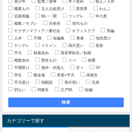
美少年
監禁／凌辱
年下攻め
獣人／人外
職業もの
主人公総受け
異世界
わんこ
近親相姦
暗い・闇
ツンデレ
年の差
複数／モブレ
共依存
現代もの
ヤクザ／マフィア／裏社会
オフィスラブ
長編
人外
不憫
短編集
青春
強気受け
ヤンデレ
イケメン
両片思い
美形
平凡
執着攻め
異世界転生／転移
複数攻め
歴史もの
リバ
純愛
不憫受け
海外・外国人
甘々
SF
学生
吸血鬼
美形×平凡
高校生
平凡受け
幼馴染
両片想い
兄弟
切ない
同級生
江戸BL
短編
検索
カテゴリーで探す