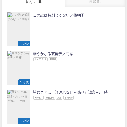
切ないBL
官能BL
この恋は特別じゃない／椿朝子
BL小説
華やかなる芸能界／弓葉
オメガバース
芸能界
BL小説
望むことは、許されない～偽りと誠言～/十時
両片思い
執着攻め
美形
不憫受け
BL小説