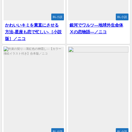
BL小説
BL小説
かわいいキミを素直にさせる
銀河でワルツ―地球外生命体
方法-星座も恋で忙しい-［小説
Ⅹの恋物語―／ニコ
版］／ニコ
BL小説
BL小説