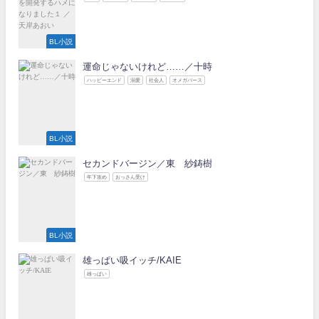
BL小説
運命じゃないけれど……／十時
ハッピーエンド
溺愛
社会人
オメガバース
BL小説
セカンドバージン／東 紗鋳樹
年下攻め
おっさん受け
BL小説
雄っぱい吸イッチ/KAIE
雄っぱい