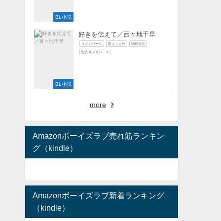
BL小説
好きを伝えて／百々地千早
オメガバース
獣人／人外
幼馴染み
獣人オメガバース
BL小説
more
Amazonボーイズラブ売れ筋ランキン
グ（kindle）
Amazonボーイズラブ新着ランキング
（kindle）