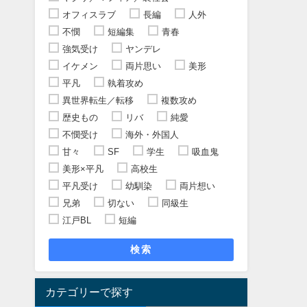
オフィスラブ
長編
人外
不憫
短編集
青春
強気受け
ヤンデレ
イケメン
両片思い
美形
平凡
執着攻め
異世界転生／転移
複数攻め
歴史もの
リバ
純愛
不憫受け
海外・外国人
甘々
SF
学生
吸血鬼
美形×平凡
高校生
平凡受け
幼馴染
両片想い
兄弟
切ない
同級生
江戸BL
短編
検索
カテゴリーで探す