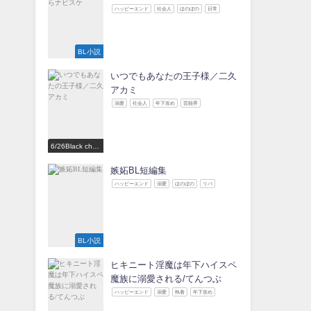
ハッピーエンド
社会人
ほのぼの
日常
BL小説
いつでもあなたの王子様／二久
アカミ
溺愛
社会人
年下攻め
芸能界
6/26Black choc
olate Love 参
加作家
嫉妬BL短編集
ハッピーエンド
溺愛
ほのぼの
リバ
BL小説
ヒキニート淫魔は年下ハイスペ
魔族に溺愛される/てんつぶ
ハッピーエンド
溺愛
執着
年下攻め