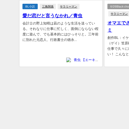
BL小説
三角関係
サラリーマン
6/26Black c
サラリーマン
愛だ恋だと言うなかれ／青虫
オマエで
会計士の野上知晴は凪のような生活を送ってい
る。それなりに仕事に忙しく、面倒にならない程
ミ
度に遊んで、でも基本的にはひっそりと。三年前
創作BL：イ
に別れた元恋人、行政書士の徳永...
（ゲイ）笠原
仕事で久々に
い！ こんなと
青虫 【エーキューノベルス】