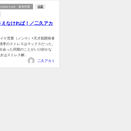
hocolate Love 参加作家
溺愛
さえなければ！／二久アカ
ケイケ営業（ノンケ）×天才肌開発者
桃李のストレスはマックスだった。
出会った同期のことがいけ好かな
きはストレス解...
二久アカミ