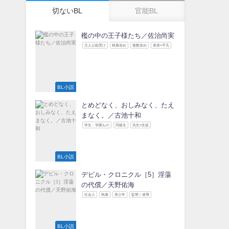
切ないBL
官能BL
檻の中の王子様たち／佐治尚実
主人公総受け
執着攻め
複数攻め
美形×平凡
BL小説
とめどなく、おしみなく、たえ
まなく。／古池十和
学生・学園もの
同級生
先生×生徒
BL小説
デビル・クロニクル［5］淫蕩
の代償／天野佑海
社会人
執着
美少年
監禁／凌辱
BL小説