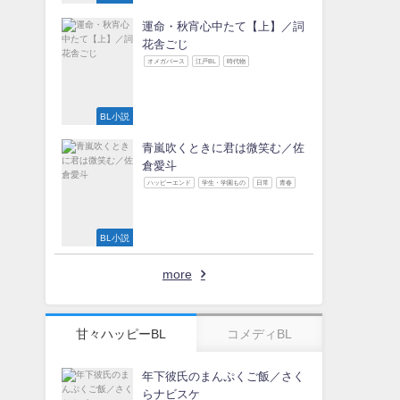
運命・秋宵心中たて【上】／詞
花舎ごじ
オメガバース
江戸BL
時代物
BL小説
青嵐吹くときに君は微笑む／佐
倉愛斗
ハッピーエンド
学生・学園もの
日常
青春
BL小説
more
甘々ハッピーBL
コメディBL
年下彼氏のまんぷくご飯／さく
らナビスケ