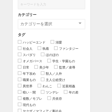
カテゴリー
タグ
ハッピーエンド
溺愛
社会人
執着
ファンタジー
スパダリ
ほのぼの
オメガバース
学生・学園もの
日常
美少年
監禁／凌辱
年下攻め
獣人／人外
職業もの
主人公総受け
異世界
わんこ
近親相姦
暗い・闇
ツンデレ
年の差
複数／モブレ
共依存
現代もの
ヤクザ／マフィア／裏社会