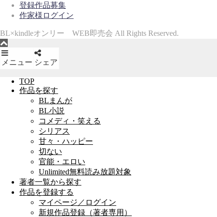
登録作品募集
作家様ログイン
BL×kindleオンリー WEB即売会 All Rights Reserved.
メニュー
シェア
TOP
作品を探す
BLまんが
BL小説
コメディ・笑える
シリアス
甘々・ハッピー
切ない
官能・エロい
Unlimited無料読み放題対象
著者一覧から探す
作品を登録する
マイページ／ログイン
新規作品登録（著者専用）