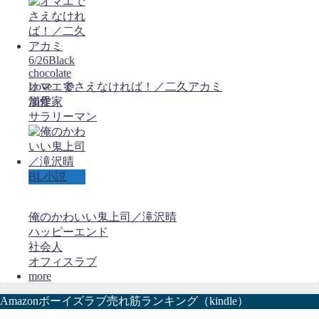
6/26Black
chocolate
Love 参
オマエでさえなければ！／二久アカミ
加作家
溺愛
サラリーマン
BL小説
俺のかわいい鬼上司／滝沢晴
ハッピーエンド
社会人
オフィスラブ
more
Amazonボーイズラブ売れ筋ランキング（kindle）