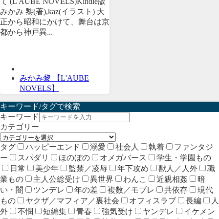
て (L'AUBE NOVELS)Kindle版
みかみ 黎(著),kaz(イラスト) 大
正から昭和にかけて、舞台は京
都から神戸異...
みかみ黎 【L'AUBE
NOVELS】
キーワード/タグで検索
キーワード
カテゴリー
タグ
ハッピーエンド
溺愛
社会人
執着
ファンタジ
ー
スパダリ
ほのぼの
オメガバース
学生・学園もの
日常
美少年
監禁／凌辱
年下攻め
獣人／人外
職
業もの
主人公総受け
異世界
わんこ
近親相姦
暗
い・闇
ツンデレ
年の差
複数／モブレ
共依存
現代
もの
ヤクザ／マフィア／裏社会
オフィスラブ
長編
人
外
不憫
短編集
青春
強気受け
ヤンデレ
イケメン