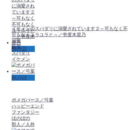
イケメンのスパダリに溺愛されています２～可もなく不
可もなくユラユラと～／壱度木里乃
溺愛
執着
BL小説
スパダリ
イケメン
BL小説
ポメガバース／弓葉
ハッピーエンド
ファンタジー
ほのぼの
獣人／人外