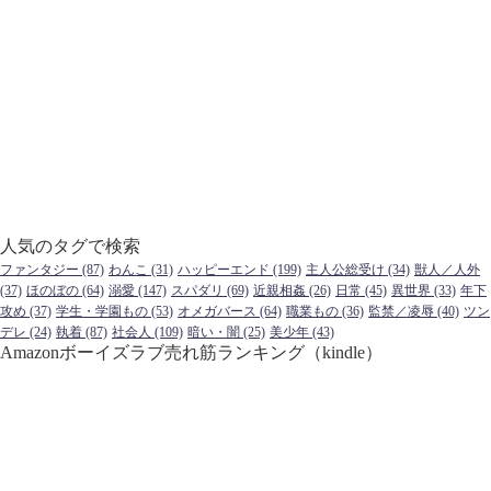
人気のタグで検索
ファンタジー
(87)
わんこ
(31)
ハッピーエンド
(199)
主人公総受け
(34)
獣人／人外
(37)
ほのぼの
(64)
溺愛
(147)
スパダリ
(69)
近親相姦
(26)
日常
(45)
異世界
(33)
年下
攻め
(37)
学生・学園もの
(53)
オメガバース
(64)
職業もの
(36)
監禁／凌辱
(40)
ツン
デレ
(24)
執着
(87)
社会人
(109)
暗い・闇
(25)
美少年
(43)
Amazonボーイズラブ売れ筋ランキング（kindle）