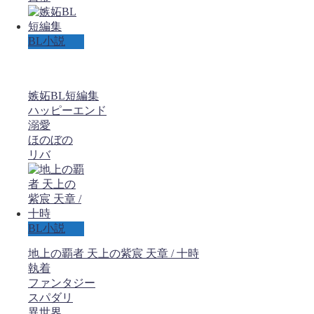
BL小説
嫉妬BL短編集
ハッピーエンド
溺愛
ほのぼの
リバ
BL小説
地上の覇者 天上の紫宸 天章 / 十時
執着
ファンタジー
スパダリ
異世界