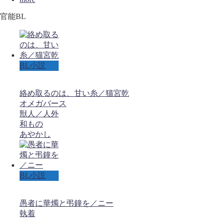
官能BL
BL小説
絡め取るのは、甘い糸／猫宮乾
オメガバース
獣人／人外
和もの
あやかし
BL小説
愚者に華燭と弔鐘を／ニー
執着