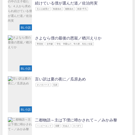
続けている僕が選んだ道／佐治尚実
主人公総受け
執着攻め
複数攻め
美形×平凡
BL小説
さよなら僕の最後の恩寵／楢川えりか
寄宿舎
全年齢
学生・学園もの，年の差，先生と生徒
BL小説
言い訳は夏の夜に／瓜原あめ
オメガバース
兄弟
BL小説
二都物語～主は下僕に啼かされて～／みかみ黎
ハッピーエンド
溺愛
社会人
スパダリ