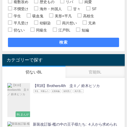
複数攻め
歴史もの
リバ
純愛
不憫受け
海外・外国人
甘々
SF
学生
吸血鬼
美形×平凡
高校生
平凡受け
幼馴染
両片想い
兄弟
切ない
同級生
江戸BL
短編
検索
カテゴリーで探す
切ないBL
官能BL
【R18】Brothers4th 圭Ⅱ／ 鈴木ヒソカ
学生・学園もの
近親相姦
強気受け
両片思い
BLまんが
新装改訂版-檻の中の王子様たち: ４人から求められ