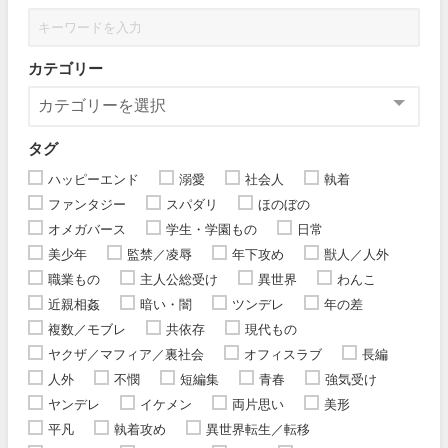
カテゴリー
タグ
ハッピーエンド
溺愛
社会人
執着
ファンタジー
スパダリ
ほのぼの
オメガバース
学生・学園もの
日常
美少年
監禁／凌辱
年下攻め
獣人／人外
職業もの
主人公総受け
異世界
わんこ
近親相姦
暗い・闇
ツンデレ
年の差
複数／モブレ
共依存
現代もの
ヤクザ／マフィア／裏社会
オフィスラブ
長編
人外
不憫
短編集
青春
強気受け
ヤンデレ
イケメン
両片思い
美形
平凡
執着攻め
異世界転生／転移