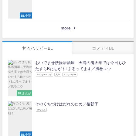
BL小説
more
甘々ハッピーBL
コメディBL
おいでませ妖怪居酒屋―天海の鬼火亭では今日もひ
たすらBたちがトLぶるってます／風巻ユウ
ハッピーエンド
人外
アンソロジー
BLまんが
そのくちづけはだれのため／椿朝子
幼なじみ
BL小説