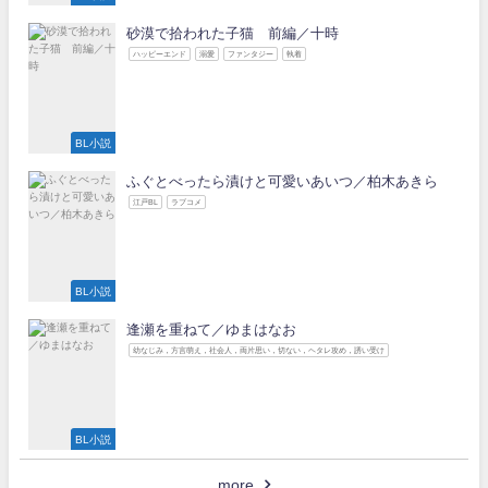
砂漠で拾われた子猫 前編／十時
ハッピーエンド
溺愛
ファンタジー
執着
BL小説
ふぐとべったら漬けと可愛いあいつ／柏木あきら
江戸BL
ラブコメ
BL小説
逢瀬を重ねて／ゆまはなお
幼なじみ，方言萌え，社会人，両片思い，切ない，ヘタレ攻め，誘い受け
BL小説
more