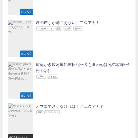
BL小説
君の声しか聴こえない／二久アカミ
ハッピーエンド
溺愛
芸能界
創作BL
BL小説
駕籠かき駿河屋始末日記〜犬も食わぬは兄弟喧嘩〜/
円山ゆに
江戸BL
あまあま
BL小説
オマエでさえなければ！／二久アカミ
溺愛
サラリーマン
6/26Black choc