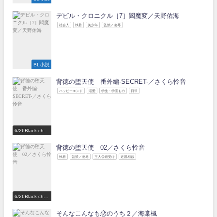
デビル・クロニクル［7］閻魔変／天野佑海
社会人
執着
美少年
監禁／凌辱
BL小説
背徳の堕天使 番外編-SECRET-／さくら怜音
ハッピーエンド
溺愛
学生・学園もの
日常
6/26Black choc
olate Love 参
加作家
背徳の堕天使 02／さくら怜音
執着
監禁／凌辱
主人公総受け
近親相姦
6/26Black choc
olate Love 参
加作家
そんなこんなも恋のうち２／海棠楓