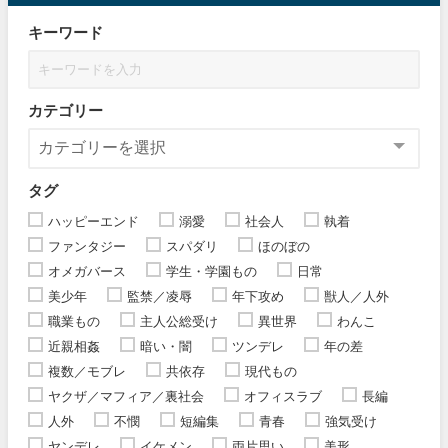
キーワード
カテゴリー
タグ
ハッピーエンド
溺愛
社会人
執着
ファンタジー
スパダリ
ほのぼの
オメガバース
学生・学園もの
日常
美少年
監禁／凌辱
年下攻め
獣人／人外
職業もの
主人公総受け
異世界
わんこ
近親相姦
暗い・闇
ツンデレ
年の差
複数／モブレ
共依存
現代もの
ヤクザ／マフィア／裏社会
オフィスラブ
長編
人外
不憫
短編集
青春
強気受け
ヤンデレ
イケメン
両片思い
美形