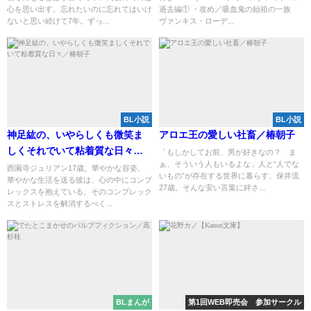
心を思い出す。忘れたいのに忘れてはいけ
過去編① ・攻め／吸血鬼の始祖の一族
ないと思い続けて7年。ずっ...
ヴァンキス・ローデ...
BL小説
BL小説
神足紘の、いやらしくも微笑ま
アロエ王の愛しい社畜／椿朝子
しくそれでいて粘着質な日々／
「もしかしてお前、男が好きなの？ ま
ぁ、そういう人もいるよな」人と“人でな
椿朝子
西園寺ジュリアン17歳。華やかな容姿、
いもの”が存在する世界に暮らす、保井流
華やかな生活を送る彼は、心の中にコンプ
27歳。そんな安い言葉に絆さ...
レックスを抱えている。そのコンプレック
スとストレスを解消するべく...
BLまんが
第1回WEB即売会 参加サークル