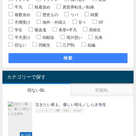
平凡
執着攻め
異世界転生／転移
複数攻め
歴史もの
リバ
純愛
不憫受け
海外・外国人
甘々
SF
学生
吸血鬼
美形×平凡
高校生
平凡受け
幼馴染
両片想い
兄弟
切ない
同級生
江戸BL
短編
検索
カテゴリーで探す
切ないBL
官能BL
泣きたい夜も、優しい朝も／しらき弥生
ハッピーエンド
溺愛
社会人
ほのぼの
BL小説