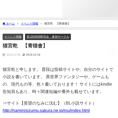
ホーム
イベント情報
猫宮乾 【青猫會】
イベント情報
第1回WEB即売会 参加サークル
猫宮乾 【青猫會】
2019-11-06
2019-12-19
猫宮乾と申します。 普段は投稿サイトや、自分のサイトで
小説を書いています。 異世界ファンタジーや、ゲームも
の、現代もの等、色々書いております！ サイトにはkindle
告知頁もあり、時々関連短編や番外も載せています。
⇒サイト【羨望のなみに沈む】（BL小説サイト）
http://naminisizumu.sakura.ne.jp/inu/index.html