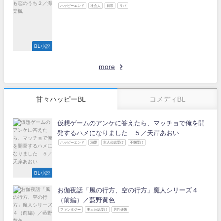
ハッピーエンド
社会人
日常
リバ
BL小説
more
甘々ハッピーBL
コメディBL
仮想ゲームのアンケに答えたら、マッチョで俺を開
発するハメになりました ５／天岸あおい
ハッピーエンド
溺愛
主人公総受け
不憫受け
BL小説
お伽夜話「風の行方、空の行方」魔人シリーズ４
（前編）／藍野黄色
ファンタジー
主人公総受け
男性妊娠