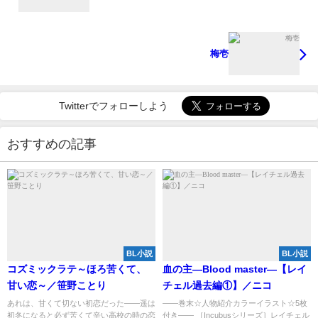
梅壱
Twitterでフォローしよう
おすすめの記事
BL小説
BL小説
コズミックラテ～ほろ苦くて、
血の主―Blood master―【レイ
甘い恋～／笹野ことり
チェル過去編①】／ニコ
あれは、甘くて切ない初恋だった――遥は
――巻末☆人物紹介カラーイラスト☆5枚
初冬になると必ず苦くて辛い高校の時の恋
付き―― ［Incubusシリーズ］レイチェル