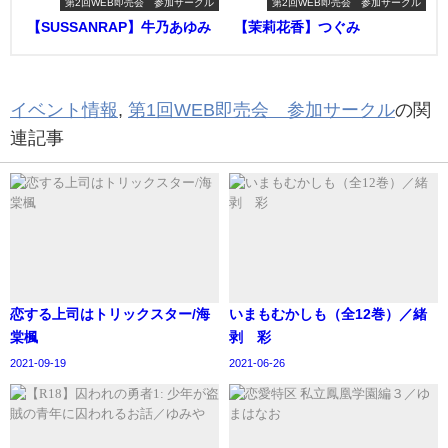
第2回WEB即売会 参加サークル
第2回WEB即売会 参加サークル
【SUSSANRAP】牛乃あゆみ
【茉莉花香】つぐみ
イベント情報
,
第1回WEB即売会 参加サークル
の関
連記事
恋する上司はトリックスター/海
いまもむかしも（全12巻）／緒
棠楓
剥 彩
2021-09-19
2021-06-26