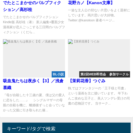
でたとこまかせのパルプフィク
花野カノ【Kanon文庫】
ション／高杉桂
一途な主人公の切ない片思いをよく題材に
しています。両片思いが大好物。
でたとこまかせのパルプフィクション
Twitter:@kanoloon 著者ページ...
Kindle版 高杉桂（著） 新人編集×覆面少女
漫画家が恋人ごっこする三日間のパルプフ
ィクション（くだら...
BL小説
第2回WEB即売会 参加サークル
吸血鬼たちは夜歩く【3】／浅倉
【茉莉花香】つぐみ
喜織
BLではファンタジーの「王子様と司書」
という漫画を主に描いています。 年下わ
『母が自殺した十三歳の夏、僕は父の愛人
んこ攻めな王子と、美人ツンデレ受けの司
に恋をした……』 シングルマザーの母
書の恋物語です。 当サーク...
親の自殺を機に、離婚後ずっと会っていな
かった父親に引き取られた篠...
キーワード/タグで検索