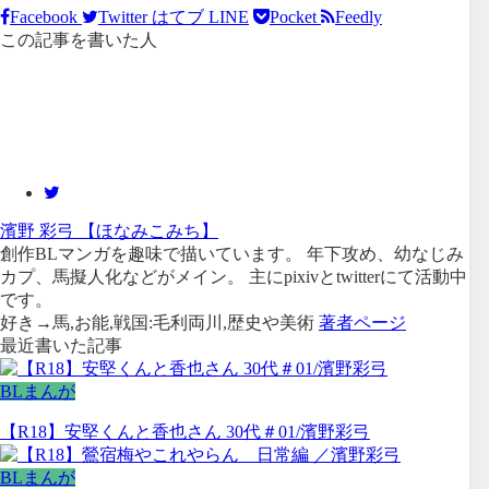
Facebook
Twitter
はてブ
LINE
Pocket
Feedly
この記事を書いた人
濱野 彩弓 【ほなみこみち】
創作BLマンガを趣味で描いています。 年下攻め、幼なじみ
カプ、馬擬人化などがメイン。 主にpixivとtwitterにて活動中
です。
好き→馬,お能,戦国:毛利両川,歴史や美術
著者ページ
最近書いた記事
BLまんが
【R18】安堅くんと香也さん 30代＃01/濱野彩弓
BLまんが