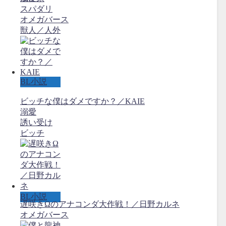
スパダリ
オメガバース
獣人／人外
BL小説
ビッチな僕はダメですか？／KAIE
溺愛
誘い受け
ビッチ
BL小説
遅咲きΩのアナコンダ大作戦！／日野カルネ
オメガバース