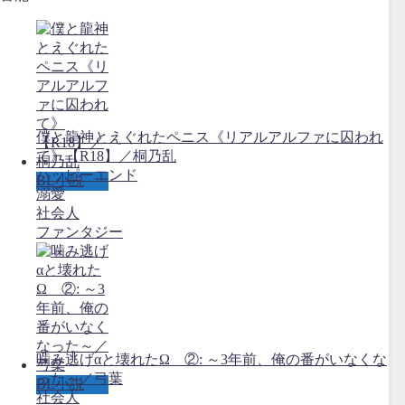
僕と龍神とえぐれたペニス《リアルアルファに囚われ
て》【R18】／桐乃乱
ハッピーエンド
BL小説
溺愛
社会人
ファンタジー
噛み逃げαと壊れたΩ ②: ～3年前、俺の番がいなくな
った～／弓葉
BL小説
社会人