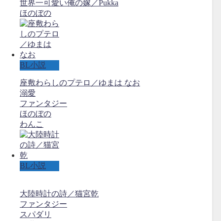
世界一可愛い俺の嫁／Pukka
ほのぼの
BL小説
座敷わらしのプテロ／ゆまは なお
溺愛
ファンタジー
ほのぼの
わんこ
BL小説
大陸時計の詩／猫宮乾
ファンタジー
スパダリ