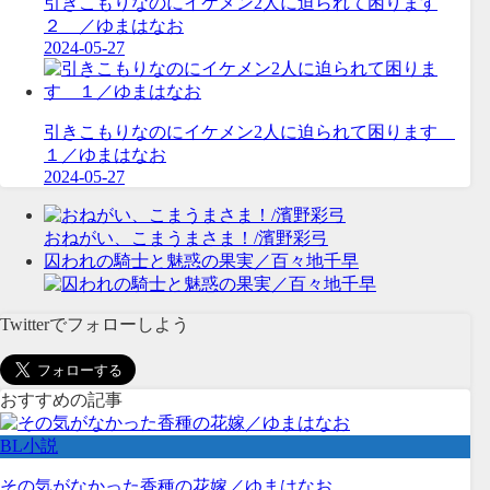
引きこもりなのにイケメン2人に迫られて困ります
２ ／ゆまはなお
2024-05-27
引きこもりなのにイケメン2人に迫られて困ります
１／ゆまはなお
2024-05-27
おねがい、こまうまさま！/濱野彩弓
囚われの騎士と魅惑の果実／百々地千早
Twitterでフォローしよう
おすすめの記事
BL小説
その気がなかった香種の花嫁／ゆまはなお