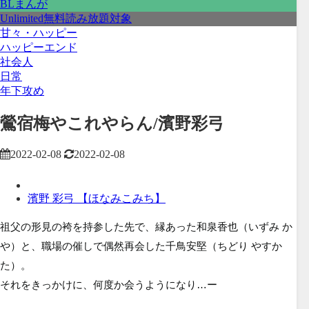
BLまんが
Unlimited無料読み放題対象
甘々・ハッピー
ハッピーエンド
社会人
日常
年下攻め
鶯宿梅やこれやらん/濱野彩弓
2022-02-08
2022-02-08
濱野 彩弓 【ほなみこみち】
祖父の形見の袴を持参した先で、縁あった和泉香也（いずみ か
や）と、職場の催しで偶然再会した千鳥安堅（ちどり やすか
た）。
それをきっかけに、何度か会うようになり…ー