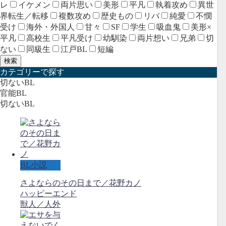
レ
イケメン
両片思い
美形
平凡
執着攻め
異世
界転生／転移
複数攻め
歴史もの
リバ
純愛
不憫
受け
海外・外国人
甘々
SF
学生
吸血鬼
美形×
平凡
高校生
平凡受け
幼馴染
両片想い
兄弟
切
ない
同級生
江戸BL
短編
検索
カテゴリーで探す
切ないBL
官能BL
切ないBL
BL小説
さよならのその日まで／花野カノ
ハッピーエンド
獣人／人外