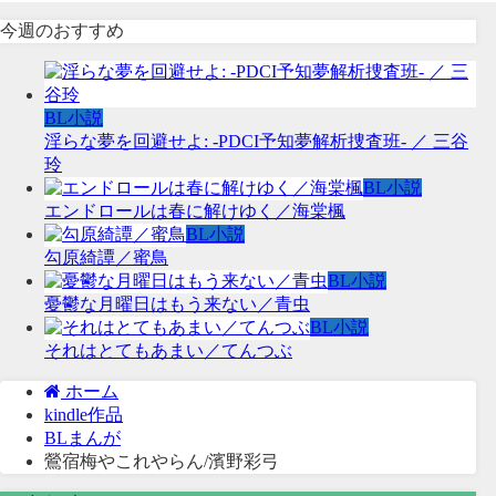
今週のおすすめ
BL小説
淫らな夢を回避せよ: -PDCI予知夢解析捜査班- ／ 三谷
玲
BL小説
エンドロールは春に解けゆく／海棠楓
BL小説
勾原綺譚／蜜鳥
BL小説
憂鬱な月曜日はもう来ない／青虫
BL小説
それはとてもあまい／てんつぶ
ホーム
kindle作品
BLまんが
鶯宿梅やこれやらん/濱野彩弓