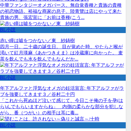
中華ファンタジーオメガバース。無自覚香種と貴族の貴種
の初恋物語。裕福な商家の息子、陸青覽は店にやって来た
貴族の男、張宏宣に「お前は香種(こう...
BL小説
赤い瞳は嘘をつかない／東 紗鋳樹
四月一日。二十歳の誕生日。 目が覚めた時、やたらと喉が
渇いて紅月瑛麻《あかつきえま》は冷蔵庫に向かった。 麦
茶を飲んでも水を飲んでもなんだか...
BL小説
年下アルファと浮気なオメガの妊活宣言: 年下アルファがラ
ブを強要してきます３／谷村二十円
「これから死ぬほど泣いて感じて、今日こそ俺の子を孕(は
ら)んでもらいますからね」 内側の柔らかな部分を犯しな
がら、番（つがい）の相手は耳に毒...
BL小説