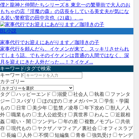
僕と龍神と仲間たちシリーズ８ 東北一の繁華街で大人のお
もちゃの店『淫魔の森』の店長をしている美丈夫が気にな
る若い警察官の田中京也（21歳）。...
BL小説
家事代行でお迎えにあがります／珈琲きの子
家事代行を頼んだら、イケメンが来て、スッキリさせられ
てしまう話。でもそのイケメンは普通の人間ではなく、深
月を迎えにきた人外だった…！？イケメ...
キーワード/タグで検索
キーワード
カテゴリー
タグ
ハッピーエンド
溺愛
社会人
執着
ファンタ
ジー
スパダリ
ほのぼの
オメガバース
学生・学園
もの
日常
美少年
監禁／凌辱
年下攻め
獣人／人
外
職業もの
主人公総受け
異世界
わんこ
近親相
姦
暗い・闇
ツンデレ
年の差
複数／モブレ
共依
存
現代もの
ヤクザ／マフィア／裏社会
オフィスラブ
長編
人外
不憫
短編集
青春
強気受け
ヤンデ