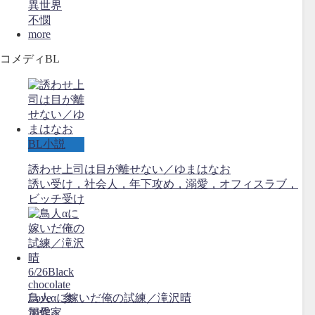
異世界
不憫
more
コメディBL
BL小説
誘わせ上司は目が離せない／ゆまはなお
誘い受け，社会人，年下攻め，溺愛，オフィスラブ，
ビッチ受け
6/26Black
chocolate
Love 参
鳥人αに嫁いだ俺の試練／滝沢晴
加作家
溺愛