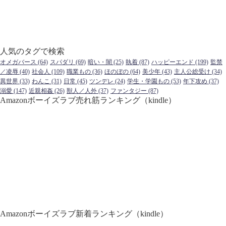
人気のタグで検索
オメガバース
(64)
スパダリ
(69)
暗い・闇
(25)
執着
(87)
ハッピーエンド
(199)
監禁
／凌辱
(40)
社会人
(109)
職業もの
(36)
ほのぼの
(64)
美少年
(43)
主人公総受け
(34)
異世界
(33)
わんこ
(31)
日常
(45)
ツンデレ
(24)
学生・学園もの
(53)
年下攻め
(37)
溺愛
(147)
近親相姦
(26)
獣人／人外
(37)
ファンタジー
(87)
Amazonボーイズラブ売れ筋ランキング（kindle）
Amazonボーイズラブ新着ランキング（kindle）