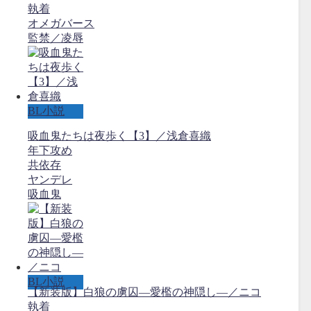
執着
オメガバース
監禁／凌辱
BL小説
吸血鬼たちは夜歩く【3】／浅倉喜織
年下攻め
共依存
ヤンデレ
吸血鬼
BL小説
【新装版】‪白狼の虜囚―愛檻の神隠し―‬／ニコ
執着