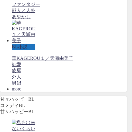
ファンタジー
獣人／人外
あやかし
BL小説
華KAGEROU１／天瀬由美子
純愛
凌辱
外人
男娼
more
甘々ハッピーBL
コメディBL
甘々ハッピーBL