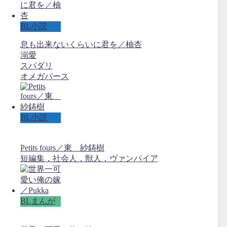
BL小説
息も出来ないくらいに君を／柚杏
溺愛
スパダリ
オメガバース
BL小説
Petits fours／東 紗鋳樹
短編集，社会人，獣人，ヴァンパイア
BLまんが