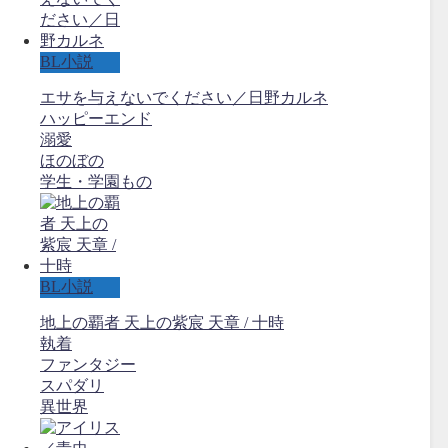
BL小説
エサを与えないでください／日野カルネ
ハッピーエンド
溺愛
ほのぼの
学生・学園もの
BL小説
地上の覇者 天上の紫宸 天章 / 十時
執着
ファンタジー
スパダリ
異世界