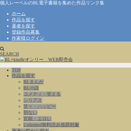
個人レーベルのBL電子書籍を集めた作品リンク集
ホーム
作品を探す
著者を探す
登録作品募集
作家様ログイン
SEARCH
TOP
作品を探す
BLまんが
BL小説
コメディ・笑える
シリアス
甘々・ハッピー
切ない
官能・エロい
Unlimited無料読み放題対象
著者一覧から探す