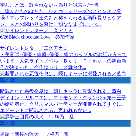
望むことは、許されない～偽りと誠言～/十時
「望んだものはただ、ひとつ」シリーズのスピンオフ登
場！アルフレッド王の剣と称えられる近衛隊長リュシア
ン。人との関わりを避け、頑ななまでにすべ...
6/26Black chocolate Love 参加作家
サイレントレター／二久アカミ
・美容師×俳優・俳優×俳優二組のカップルのお話が入って
います。人気ライトノベル「Ｂｅｔ Ｔｉｍｅ」の舞台新
作が決まった。今作はシリーズ舞台化...
BL小説
断罪された悪役令息は、隠しキャラに溺愛される／藍白
ディオン・ガルニエは、エドモンド・グランジェ第一王子
の婚約者だ。クリスマスパーティーが開催されてすぐに、
エドモンドに断罪される。言われもない...
BL小説
黒騎士団長の猟犬 1 / 桐乃 乱