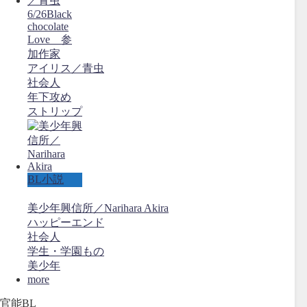
6/26Black
chocolate
Love 参
加作家
アイリス／青虫
社会人
年下攻め
ストリップ
BL小説
美少年興信所／Narihara Akira
ハッピーエンド
社会人
学生・学園もの
美少年
more
官能BL