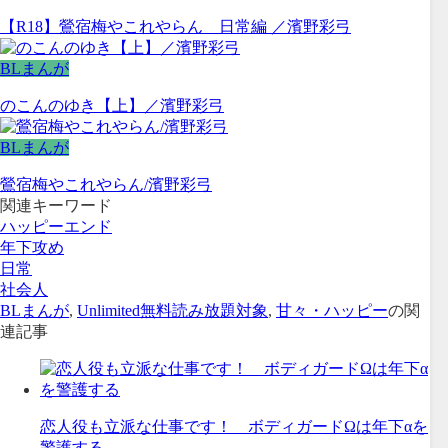
【R18】鶯宿梅やこれやらん 日常編 ／濱野彩弓
BLまんが
のこんのゆき【上】／濱野彩弓
BLまんが
鶯宿梅やこれやらん/濱野彩弓
関連キーワード
ハッピーエンド
年下攻め
日常
社会人
BLまんが
,
Unlimited無料読み放題対象
,
甘々・ハッピー
の関
連記事
恋人役も立派な仕事です！ ボディガードΩは年下αを
警護する