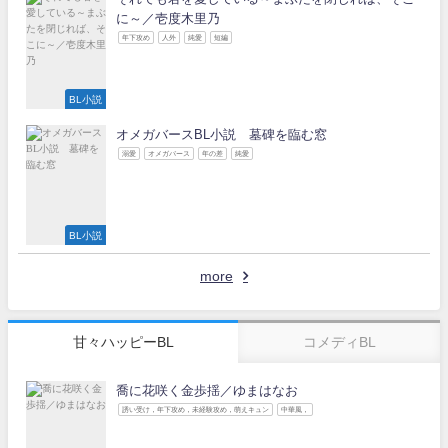
に～／壱度木里乃
年下攻め
人外
純愛
短編
BL小説
オメガバースBL小説 墓碑を臨む窓
溺愛
オメガバース
年の差
純愛
BL小説
more
甘々ハッピーBL
コメディBL
喬に花咲く金歩揺／ゆまはなお
誘い受け，年下攻め，未経験攻め，萌えキュン
中華風，