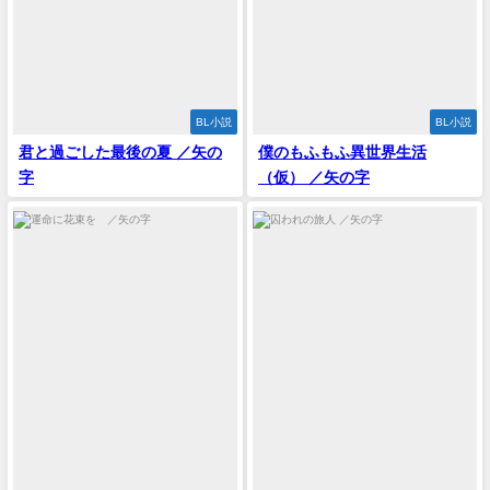
BL小説
BL小説
君と過ごした最後の夏 ／矢の
僕のもふもふ異世界生活
字
（仮） ／矢の字