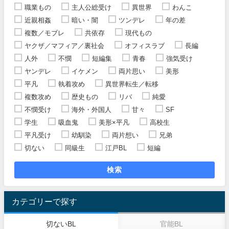
職業もの
主人公総受け
異世界
わんこ
近親相姦
暗い・闇
ツンデレ
年の差
複数／モブレ
共依存
現代もの
ヤクザ／マフィア／裏社会
オフィスラブ
長編
人外
不憫
短編集
青春
強気受け
ヤンデレ
イケメン
両片思い
美形
平凡
執着攻め
異世界転生／転移
複数攻め
歴史もの
リバ
純愛
不憫受け
海外・外国人
甘々
SF
学生
吸血鬼
美形×平凡
高校生
平凡受け
幼馴染
両片想い
兄弟
切ない
同級生
江戸BL
短編
検索
カテゴリーで探す
切ないBL
官能BL