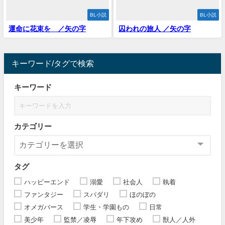
BL小説
BL小説
運命に花束を ／矢の字
囚われの旅人 ／矢の字
キーワード/タグで検索
キーワード
カテゴリー
タグ
ハッピーエンド
溺愛
社会人
執着
ファンタジー
スパダリ
ほのぼの
オメガバース
学生・学園もの
日常
美少年
監禁／凌辱
年下攻め
獣人／人外