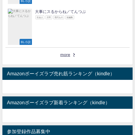
BL小説
大事にスるからね／てんつぶ
社会人
日常
現代もの
短編集
BL小説
more
Amazonボーイズラブ売れ筋ランキング（kindle）
Amazonボーイズラブ新着ランキング（kindle）
参加登録作品募集中