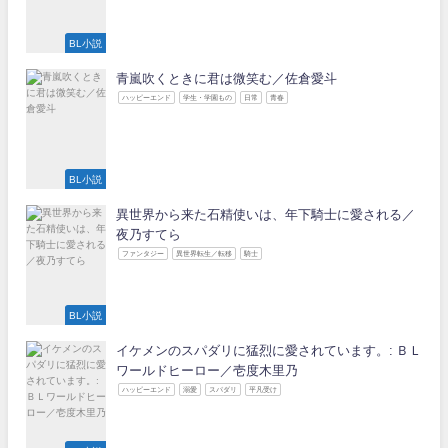
BL小説
青嵐吹くときに君は微笑む／佐倉愛斗
ハッピーエンド
学生・学園もの
日常
青春
BL小説
異世界から来た石精使いは、年下騎士に愛される／
夜乃すてら
ファンタジー
異世界転生／転移
騎士
BL小説
イケメンのスパダリに猛烈に愛されています。: ＢＬ
ワールドヒーロー／壱度木里乃
ハッピーエンド
溺愛
スパダリ
平凡受け