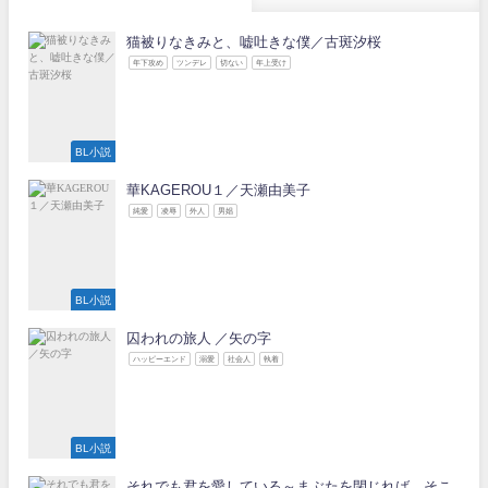
猫被りなきみと、嘘吐きな僕／古斑汐桜
年下攻め
ツンデレ
切ない
年上受け
BL小説
華KAGEROU１／天瀬由美子
純愛
凌辱
外人
男娼
BL小説
囚われの旅人 ／矢の字
ハッピーエンド
溺愛
社会人
執着
BL小説
それでも君を愛している～まぶたを閉じれば、そこ